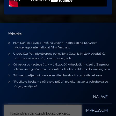
Najnovije:
Film Daniela Pavlića ‘Prašina u vitrini’ nagrađen na 12. Green
Montenegro International Film Festivalu
U središtu Petrinje otvorena obnovljena Galerija Krsto Hegedušić:
Kultura vraćena kući, u samo srce grada!
Od petka do nedjelje (31.7. – 2.8.2026.) Arheološki muzej u Zagrebu
otvara vrata građanima: Besplatan ulaz kao zaklon od toplinskog vala
‘Ni med cvetjem ni pravice’ na Aleji hrvatskih sportskih velikana
“Rubikova kocka – složi svoju priču”, projekt nastao iz potrebe da se
čuje glas djece!
NAJAVE
IMPRESSUM
Naša stranica koristi kolačiće kako