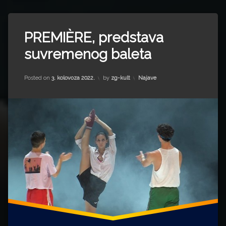
Impressum
Milenko Strižak
Tagged
Drugi autori
Drugi autori
Baletto
PREMIÈRE, predstava
di
Matea Andrić
suvremenog baleta
Roma
HNK
Split
Ljiljana Lekanić-Kljaić
Updated on
12. rujna 2022.
Kategorije:
Posted on
3. kolovoza 2022.
by
zg-kult
Najave
Talijanski
institut
Željko Krznarić
za
kulturu
Mario Lovreković
u
Zagrebu
Miroslav Šantek