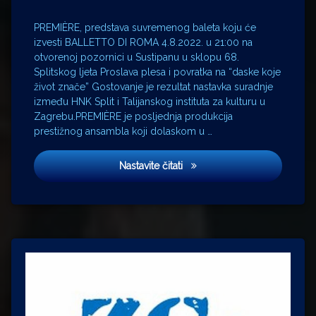
PREMIÈRE, predstava suvremenog baleta koju će
izvesti BALLETTO DI ROMA 4.8.2022. u 21:00 na
otvorenoj pozornici u Sustipanu u sklopu 68.
Splitskog ljeta Proslava plesa i povratka na “daske koje
život znače” Gostovanje je rezultat nastavka suradnje
između HNK Split i Talijanskog instituta za kulturu u
Zagrebu.PREMIÈRE je posljednja produkcija
prestižnog ansambla koji dolaskom u …
PREMIÈRE, predstava suvrem
Nastavite čitati