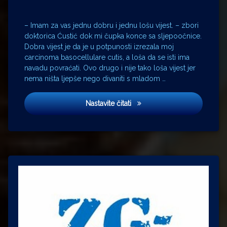
Toni
Milun
Zrinka
– Imam za vas jednu dobru i jednu lošu vijest. – zbori
Ćustić
doktorica Ćustić dok mi čupka konce sa sljepoočnice.
Dobra vijest je da je u potpunosti izrezala moj
carcinoma basocellulare cutis, a loša da se isti ima
navadu povraćati. Ovo drugo i nije tako loša vijest jer
nema ništa ljepše nego divaniti s mladom …
Mali
Nastavite čitati