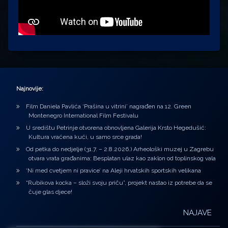
Najnovije:
Film Daniela Pavlića ‘Prašina u vitrini’ nagrađen na 12. Green
Montenegro International Film Festivalu
U središtu Petrinje otvorena obnovljena Galerija Krsto Hegedušić:
Kultura vraćena kući, u samo srce grada!
Od petka do nedjelje (31.7. – 2.8.2026.) Arheološki muzej u Zagrebu
otvara vrata građanima: Besplatan ulaz kao zaklon od toplinskog vala
‘Ni med cvetjem ni pravice’ na Aleji hrvatskih sportskih velikana
“Rubikova kocka – složi svoju priču”, projekt nastao iz potrebe da se
čuje glas djece!
NAJAVE