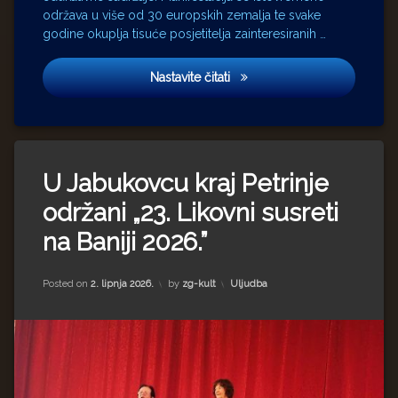
održava u više od 30 europskih zemalja te svake
godine okuplja tisuće posjetitelja zainteresiranih …
Europski dani arheologije 202
Nastavite čitati
U Jabukovcu kraj Petrinje
održani „23. Likovni susreti
na Baniji 2026.”
Updated on
3. lipnja 2026.
Kategorije:
Posted on
2. lipnja 2026.
by
zg-kult
Uljudba