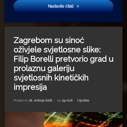
Plesnjak u Klovićevim dvorim
Nastavite čitati
Zagrebom su sinoć
oživjele svjetlosne slike:
Filip Borelli pretvorio grad u
prolaznu galeriju
svjetlosnih kinetičkih
impresija
Kategorije:
Posted on
18. svibnja 2026.
by
zg-kult
Uljudba