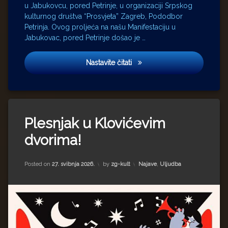
u Jabukovcu, pored Petrinje, u organizaciji Srpskog
kulturnog društva “Prosvjeta” Zagreb, Pododbor
Petrinja. Ovog proljeća na našu Manifestaciju u
Jabukovac, pored Petrinje došao je …
U Jabukovcu kraj Petrinje održ
Nastavite čitati
Plesnjak u Klovićevim
dvorima!
Kategorije:
Posted on
27. svibnja 2026.
by
zg-kult
Najave
,
Uljudba