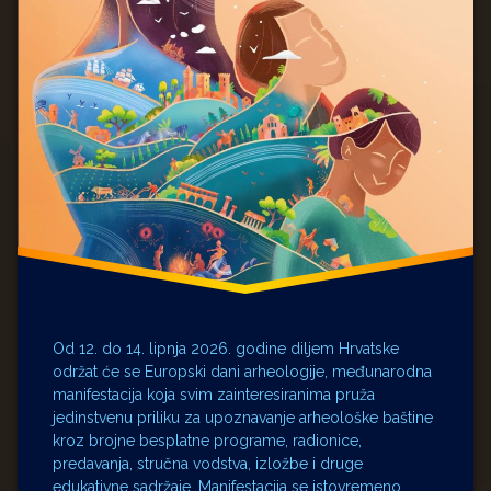
Od 12. do 14. lipnja 2026. godine diljem Hrvatske
održat će se Europski dani arheologije, međunarodna
manifestacija koja svim zainteresiranima pruža
jedinstvenu priliku za upoznavanje arheološke baštine
kroz brojne besplatne programe, radionice,
predavanja, stručna vodstva, izložbe i druge
edukativne sadržaje. Manifestacija se istovremeno