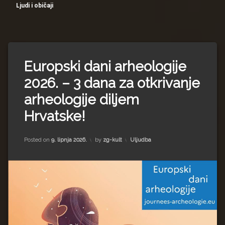
Impressum
Milenko Strižak
Ljudi i običaji
Drugi autori
Drugi autori
Matea Andrić
Europski dani arheologije
Ljiljana Lekanić-Kljaić
2026. – 3 dana za otkrivanje
arheologije diljem
Željko Krznarić
Hrvatske!
Mario Lovreković
Updated on
24. lipnja 2026.
Kategorije:
Posted on
9. lipnja 2026.
by
zg-kult
Uljudba
Miroslav Šantek