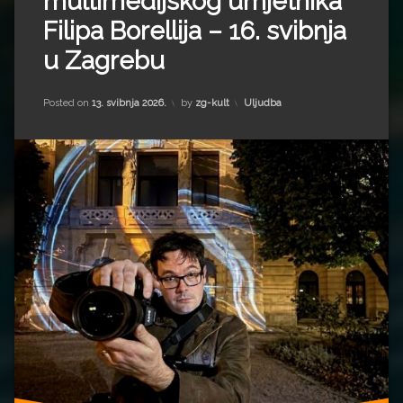
multimedijskog umjetnika
Filipa Borellija – 16. svibnja
u Zagrebu
Updated on
27. svibnja 2026.
Kategorije:
Posted on
13. svibnja 2026.
by
zg-kult
Uljudba