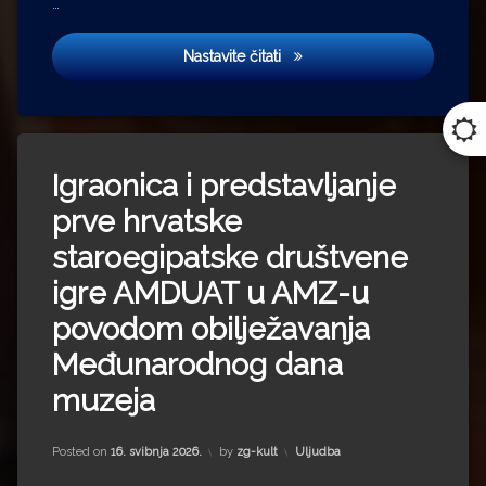
…
Zagrebom su sinoć oživjele sv
Nastavite čitati
Igraonica i predstavljanje
prve hrvatske
staroegipatske društvene
igre AMDUAT u AMZ-u
povodom obilježavanja
Međunarodnog dana
muzeja
Updated on
27. svibnja 2026.
Kategorije:
Posted on
16. svibnja 2026.
by
zg-kult
Uljudba