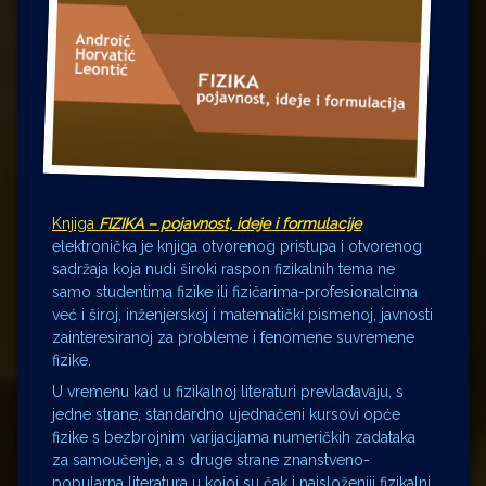
Knjiga
FIZIKA – pojavnost, ideje i formulacije
elektronička je knjiga otvorenog pristupa i otvorenog
sadržaja koja nudi široki raspon fizikalnih tema ne
samo studentima fizike ili fizičarima-profesionalcima
već i široj, inženjerskoj i matematički pismenoj, javnosti
zainteresiranoj za probleme i fenomene suvremene
fizike.
U vremenu kad u fizikalnoj literaturi prevladavaju, s
jedne strane, standardno ujednačeni kursovi opće
fizike s bezbrojnim varijacijama numeričkih zadataka
za samoučenje, a s druge strane znanstveno-
popularna literatura u kojoj su čak i najsloženiji fizikalni