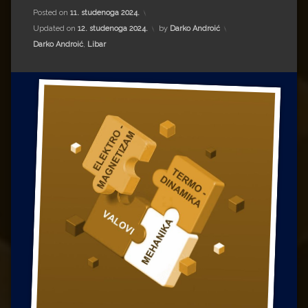
Impressum
Milenko Strižak
Posted on
11. studenoga 2024.
Updated on
12. studenoga 2024.
by
Darko Androić
Drugi autori
Drugi autori
Kategorije:
Darko Androić
,
Libar
Matea Andrić
Ljiljana Lekanić-Kljaić
Željko Krznarić
Mario Lovreković
Miroslav Šantek