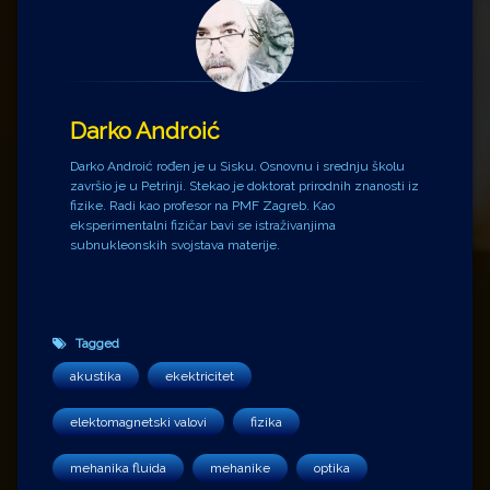
Darko Androić
Darko Androić rođen je u Sisku. Osnovnu i srednju školu
završio je u Petrinji. Stekao je doktorat prirodnih znanosti iz
fizike. Radi kao profesor na PMF Zagreb. Kao
eksperimentalni fizičar bavi se istraživanjima
subnukleonskih svojstava materije.
Tagged
akustika
ekektricitet
elektomagnetski valovi
fizika
mehanika fluida
mehanike
optika