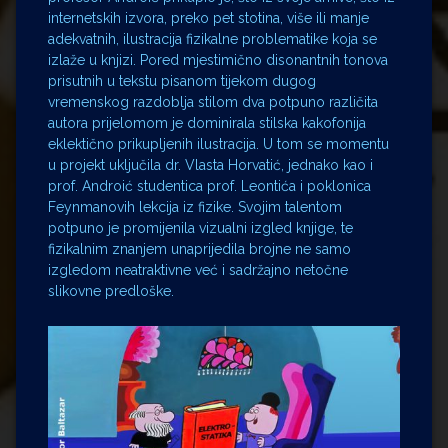
internetskih izvora, preko pet stotina, više ili manje
adekvatnih, ilustracija fizikalne problematike koja se
izlaže u knjizi. Pored mjestimično disonantnih tonova
prisutnih u tekstu pisanom tijekom dugog
vremenskog razdoblja stilom dva potpuno različita
autora prijelomom je dominirala stilska kakofonija
eklektično prikupljenih ilustracija. U tom se momentu
u projekt uključila dr. Vlasta Horvatić, jednako kao i
prof. Androić studentica prof. Leontića i poklonica
Feynmanovih lekcija iz fizike. Svojim talentom
potpuno je promijenila vizualni izgled knjige, te
fizikalnim znanjem unaprijedila brojne ne samo
izgledom neatraktivne već i sadržajno netočne
slikovne predloške.