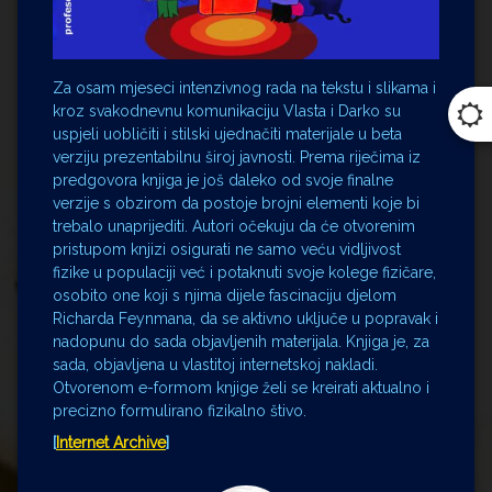
Za osam mjeseci intenzivnog rada na tekstu i slikama i
kroz svakodnevnu komunikaciju Vlasta i Darko su
uspjeli uobličiti i stilski ujednačiti materijale u beta
verziju prezentabilnu široj javnosti. Prema riječima iz
predgovora knjiga je još daleko od svoje finalne
verzije s obzirom da postoje brojni elementi koje bi
trebalo unaprijediti. Autori očekuju da će otvorenim
pristupom knjizi osigurati ne samo veću vidljivost
fizike u populaciji već i potaknuti svoje kolege fizičare,
osobito one koji s njima dijele fascinaciju djelom
Richarda Feynmana, da se aktivno uključe u popravak i
nadopunu do sada objavljenih materijala. Knjiga je, za
sada, objavljena u vlastitoj internetskoj nakladi.
Otvorenom e-formom knjige želi se kreirati aktualno i
precizno formulirano fizikalno štivo.
[
Internet Archive
]