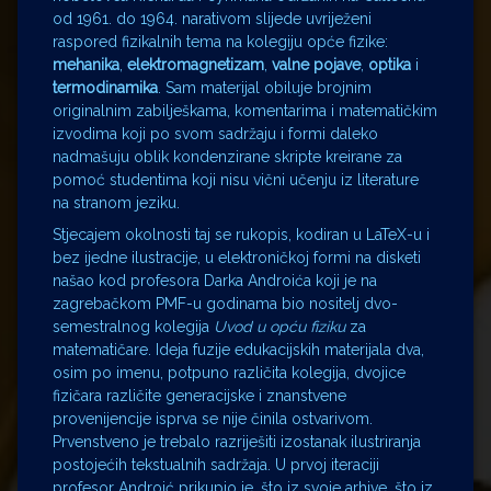
od 1961. do 1964. narativom slijede uvriježeni
raspored fizikalnih tema na kolegiju opće fizike:
mehanika
,
elektromagnetizam
,
valne pojave
,
optika
i
termodinamika
. Sam materijal obiluje brojnim
originalnim zabilješkama, komentarima i matematičkim
izvodima koji po svom sadržaju i formi daleko
nadmašuju oblik kondenzirane skripte kreirane za
pomoć studentima koji nisu vični učenju iz literature
na stranom jeziku.
Stjecajem okolnosti taj se rukopis, kodiran u LaTeX-u i
bez ijedne ilustracije, u elektroničkoj formi na disketi
našao kod profesora Darka Androića koji je na
zagrebačkom PMF-u godinama bio nositelj dvo-
semestralnog kolegija
Uvod u opću fiziku
za
matematičare. Ideja fuzije edukacijskih materijala dva,
osim po imenu, potpuno različita kolegija, dvojice
fizičara različite generacijske i znanstvene
provenijencije isprva se nije činila ostvarivom.
Prvenstveno je trebalo razriješiti izostanak ilustriranja
postojećih tekstualnih sadržaja. U prvoj iteraciji
profesor Androić prikupio je, što iz svoje arhive, što iz