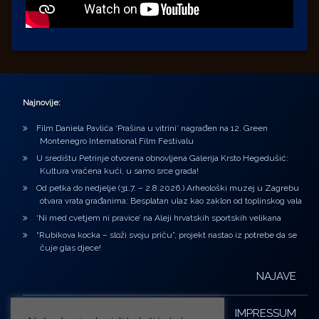
Najnovije:
Film Daniela Pavlića ‘Prašina u vitrini’ nagrađen na 12. Green
Montenegro International Film Festivalu
U središtu Petrinje otvorena obnovljena Galerija Krsto Hegedušić:
Kultura vraćena kući, u samo srce grada!
Od petka do nedjelje (31.7. – 2.8.2026.) Arheološki muzej u Zagrebu
otvara vrata građanima: Besplatan ulaz kao zaklon od toplinskog vala
‘Ni med cvetjem ni pravice’ na Aleji hrvatskih sportskih velikana
“Rubikova kocka – složi svoju priču”, projekt nastao iz potrebe da se
čuje glas djece!
NAJAVE
IMPRESSUM