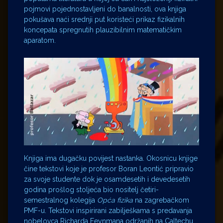
pojmovi pojednostavljeni do banalnosti, ova knjiga
pokušava naći srednji put koristeći prikaz fizikalnih
koncepata spregnutih plauzibilnim matematičkim
aparatom.
Knjiga ima dugačku povijest nastanka. Okosnicu knjige
čine tekstovi koje je profesor Boran Leontić pripravio
za svoje studente dok je osamdesetih i devedesetih
godina prošlog stoljeća bio nositelj četiri-
semestralnog kolegija
Opća fizika
na zagrebačkom
PMF-u. Tekstovi inspirirani zabilješkama s predavanja
nobelovca Richarda Feynmana održanih na Caltechu