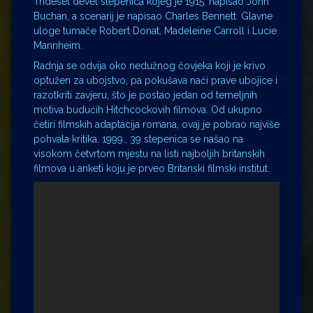
Trideset devet stepenica kojeg je 1915. napisao John
Buchan, a scenarij je napisao Charles Bennett. Glavne
uloge tumače Robert Donat, Madeleine Carroll i Lucie
Mannheim.
Radnja se odvija oko nedužnog čovjeka koji je krivo
optužen za ubojstvo, pa pokušava naći prave ubojice i
razotkriti zavjeru, što je postao jedan od temeljnih
motiva budućih Hitchcockovih filmova. Od ukupno
četiri filmskih adaptacija romana, ovaj je pobrao najviše
pohvala kritika. 1999., 39 stepenica se našao na
visokom četvrtom mjestu na listi najboljih britanskih
filmova u anketi koju je prveo Britanski filmski institut.