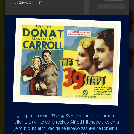
Impressum
Milenko Strižak
Kategorije:
by
zg-kult
Film
Drugi autori
Drugi autori
Matea Andrić
Ljiljana Lekanić-Kljaić
Željko Krznarić
Mario Lovreković
Miroslav Šantek
39 stepenica (eng.
The 39 Steps)
britanski je humorni
triler iz 1935. kojeg je režirao Alfred Hitchcock, kojemu
je to bio 18. film. Radnja se labavo zasniva na romanu