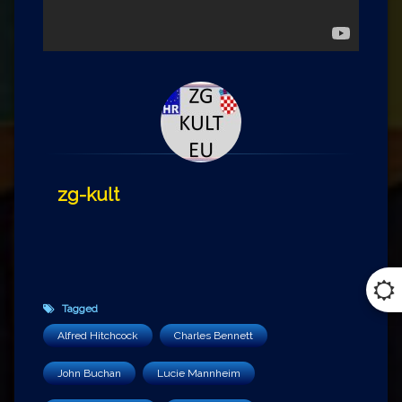
zg-kult
Tagged
Alfred Hitchcock
Charles Bennett
John Buchan
Lucie Mannheim