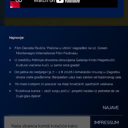
Najnovije:
Film Daniela Pavlića ‘Prašina u vitrini’ nagrađen na 12. Green
Montenegro International Film Festivalu
U središtu Petrinje otvorena obnovljena Galerija Krsto Hegedušić:
Kultura vraćena kući, u samo srce grada!
Od petka do nedjelje (31.7. – 2.8.2026.) Arheološki muzej u Zagrebu
otvara vrata građanima: Besplatan ulaz kao zaklon od toplinskog vala
‘Ni med cvetjem ni pravice’ na Aleji hrvatskih sportskih velikana
“Rubikova kocka – složi svoju priču”, projekt nastao iz potrebe da se
čuje glas djece!
NAJAVE
IMPRESSUM
Naša stranica koristi kolačiće kako