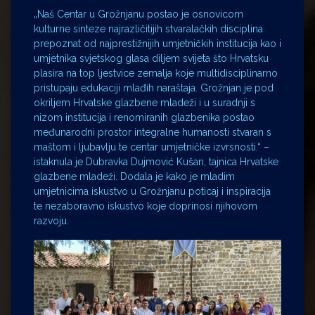
„Naš Centar u Grožnjanu postao je osnovicom
kulturne sinteze najrazličitijih stvaralačkih disciplina
prepoznat od najprestižnijih umjetničkih institucija kao i
umjetnika svjetskog glasa diljem svijeta što Hrvatsku
plasira na top ljestvice zemalja koje multidisciplinarno
pristupaju edukaciji mlađih naraštaja. Grožnjan je pod
okriljem Hrvatske glazbene mladeži i u suradnji s
nizom institucija i renomiranih glazbenika postao
međunarodni prostor integralne humanosti stvaran s
maštom i ljubavlju te centar umjetničke izvrsnosti.“ –
istaknula je Dubravka Dujmović Kušan, tajnica Hrvatske
glazbene mladeži. Dodala je kako je mladim
umjetnicima iskustvo u Grožnjanu poticaj i inspiracija
te nezaboravno iskustvo koje doprinosi njihovom
razvoju.