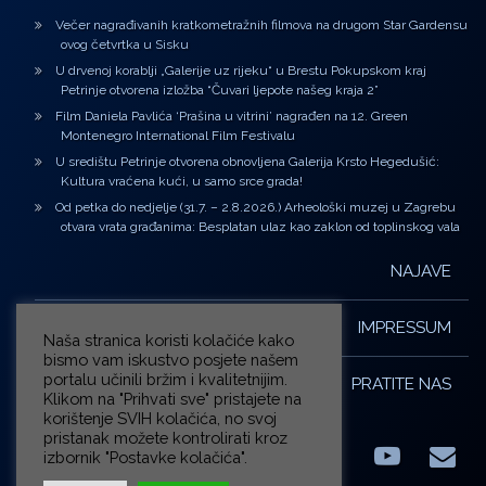
Večer nagrađivanih kratkometražnih filmova na drugom Star Gardensu
ovog četvrtka u Sisku
U drvenoj korablji „Galerije uz rijeku“ u Brestu Pokupskom kraj
Petrinje otvorena izložba “Čuvari ljepote našeg kraja 2”
Film Daniela Pavlića ‘Prašina u vitrini’ nagrađen na 12. Green
Montenegro International Film Festivalu
U središtu Petrinje otvorena obnovljena Galerija Krsto Hegedušić:
Kultura vraćena kući, u samo srce grada!
Od petka do nedjelje (31.7. – 2.8.2026.) Arheološki muzej u Zagrebu
otvara vrata građanima: Besplatan ulaz kao zaklon od toplinskog vala
NAJAVE
IMPRESSUM
Naša stranica koristi kolačiće kako
bismo vam iskustvo posjete našem
portalu učinili bržim i kvalitetnijim.
PRATITE NAS
Klikom na "Prihvati sve" pristajete na
korištenje SVIH kolačića, no svoj
pristanak možete kontrolirati kroz
izbornik "Postavke kolačića".
Facebook
LinkedIn
YouTub
E-m