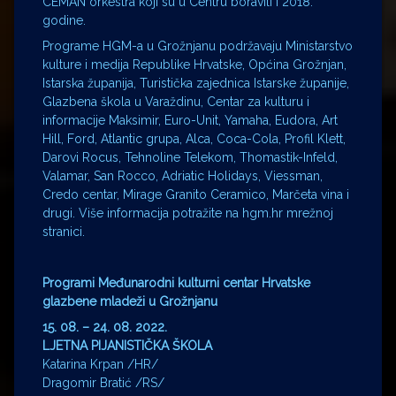
CEMAN orkestra koji su u Centru boravili i 2018.
godine.
Programe HGM-a u Grožnjanu podržavaju Ministarstvo
kulture i medija Republike Hrvatske, Općina Grožnjan,
Istarska županija, Turistička zajednica Istarske županije,
Glazbena škola u Varaždinu, Centar za kulturu i
informacije Maksimir, Euro-Unit, Yamaha, Eudora, Art
Hill, Ford, Atlantic grupa, Alca, Coca-Cola, Profil Klett,
Darovi Rocus, Tehnoline Telekom, Thomastik-Infeld,
Valamar, San Rocco, Adriatic Holidays, Viessman,
Credo centar, Mirage Granito Ceramico, Marčeta vina i
drugi. Više informacija potražite na hgm.hr mrežnoj
stranici.
Programi Međunarodni kulturni centar Hrvatske
glazbene mladeži u Grožnjanu
15. 08. – 24. 08. 2022.
LJETNA PIJANISTIČKA ŠKOLA
Katarina Krpan /HR/
Dragomir Bratić /RS/