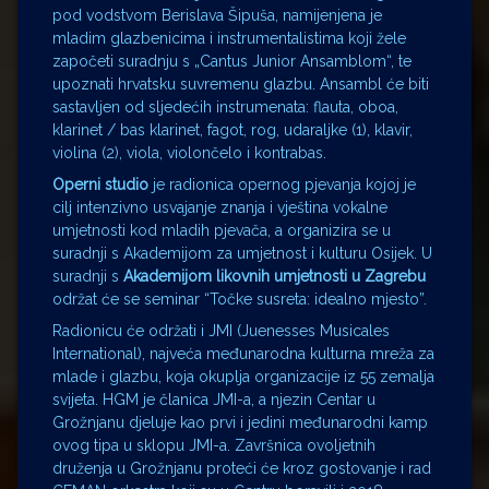
pod vodstvom Berislava Šipuša, namijenjena je
mladim glazbenicima i instrumentalistima koji žele
započeti suradnju s „Cantus Junior Ansamblom“, te
upoznati hrvatsku suvremenu glazbu. Ansambl će biti
sastavljen od sljedećih instrumenata: flauta, oboa,
klarinet / bas klarinet, fagot, rog, udaraljke (1), klavir,
violina (2), viola, violončelo i kontrabas.
Operni studio
je radionica opernog pjevanja kojoj je
cilj intenzivno usvajanje znanja i vještina vokalne
umjetnosti kod mladih pjevača, a organizira se u
suradnji s Akademijom za umjetnost i kulturu Osijek. U
suradnji s
Akademijom likovnih umjetnosti u Zagrebu
održat će se seminar “Točke susreta: idealno mjesto”.
Radionicu će održati i JMI (Juenesses Musicales
International), najveća međunarodna kulturna mreža za
mlade i glazbu, koja okuplja organizacije iz 55 zemalja
svijeta. HGM je članica JMI-a, a njezin Centar u
Grožnjanu djeluje kao prvi i jedini međunarodni kamp
ovog tipa u sklopu JMI-a. Završnica ovoljetnih
druženja u Grožnjanu proteći će kroz gostovanje i rad