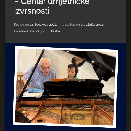
– Centar umjetničke
Impressum
Milenko Strižak
izvrsnosti
Drugi autori
Drugi autori
Posted on
24. kolovoza 2022.
Updated on
23. ožujka 2024.
Matea Andrić
Kategorije:
by
Aleksandar Olujić
Glazba
Ljiljana Lekanić-Kljaić
Željko Krznarić
Mario Lovreković
Miroslav Šantek