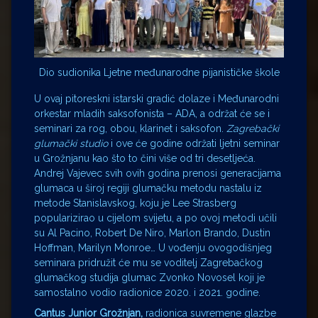
Dio sudionika Ljetne međunarodne pijanističke škole
U ovaj pitoreskni istarski gradić dolaze i Međunarodni
orkestar mladih saksofonista – ADA, a održat će se i
seminari za rog, obou, klarinet i saksofon.
Zagrebački
glumački studio
i ove će godine održati ljetni seminar
u Grožnjanu kao što to čini više od tri desetljeća.
Andrej Vajevec svih ovih godina prenosi generacijama
glumaca u široj regiji glumačku metodu nastalu iz
metode Stanislavskog, koju je Lee Strasberg
popularizirao u cijelom svijetu, a po ovoj metodi učili
su Al Pacino, Robert De Niro, Marlon Brando, Dustin
Hoffman, Marilyn Monroe… U vođenju ovogodišnjeg
seminara pridružit će mu se voditelj Zagrebačkog
glumačkog studija glumac Zvonko Novosel koji je
samostalno vodio radionice 2020. i 2021. godine.
Cantus Junior Grožnjan,
radionica suvremene glazbe