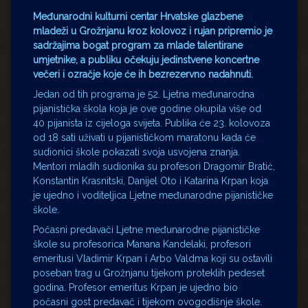
Međunarodni kulturni centar Hrvatske glazbene
mladeži u Grožnjanu kroz kolovoz i rujan pripremio je
sadržajima bogat program za mlade talentirane
umjetnike, a publiku očekuju jedinstvene koncertne
večeri i ozračje koje će ih bezrezervno nadahnuti.
Jedan od tih programa je 52. Ljetna međunarodna
pijanistička škola koja je ove godine okupila više od
40 pijanista iz cijeloga svijeta. Publika će 23. kolovoza
od 18 sati uživati u pijanističkom maratonu kada će
sudionici škole pokazati svoja usvojena znanja.
Mentori mladih sudionika su profesori Dragomir Bratić,
Konstantin Krasnitski, Danijel Oto i Katarina Krpan koja
je ujedno i voditeljica Ljetne međunarodne pijanističke
škole.
Počasni predavači Ljetne međunarodne pijanističke
škole su profesorica Manana Kandelaki, profesori
emeritusi Vladimir Krpan i Arbo Valdma koji su ostavili
poseban trag u Grožnjanu tijekom proteklih pedeset
godina. Profesor emeritus Krpan je ujedno bio
počasni gost predavač i tijekom ovogodišnje škole.