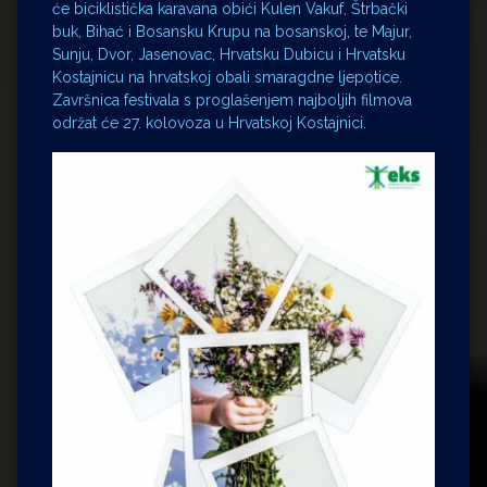
će biciklistička karavana obići Kulen Vakuf, Štrbački
buk, Bihać i Bosansku Krupu na bosanskoj, te Majur,
Sunju, Dvor, Jasenovac, Hrvatsku Dubicu i Hrvatsku
Kostajnicu na hrvatskoj obali smaragdne ljepotice.
Završnica festivala s proglašenjem najboljih filmova
održat će 27. kolovoza u Hrvatskoj Kostajnici.