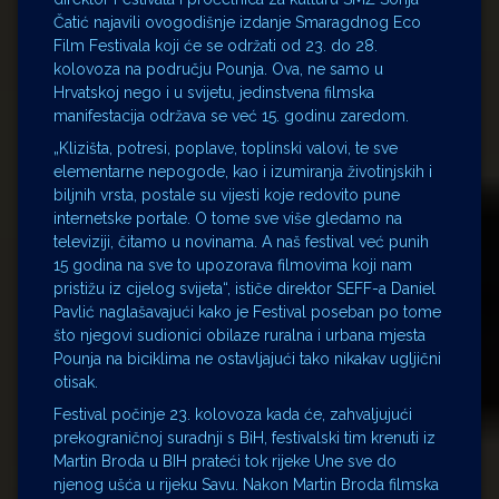
Čatić najavili ovogodišnje izdanje Smaragdnog Eco
Film Festivala koji će se održati od 23. do 28.
kolovoza na području Pounja. Ova, ne samo u
Hrvatskoj nego i u svijetu, jedinstvena filmska
manifestacija održava se već 15. godinu zaredom.
„Klizišta, potresi, poplave, toplinski valovi, te sve
elementarne nepogode, kao i izumiranja životinjskih i
biljnih vrsta, postale su vijesti koje redovito pune
internetske portale. O tome sve više gledamo na
televiziji, čitamo u novinama. A naš festival već punih
15 godina na sve to upozorava filmovima koji nam
pristižu iz cijelog svijeta“, ističe direktor SEFF-a Daniel
Pavlić naglašavajući kako je Festival poseban po tome
što njegovi sudionici obilaze ruralna i urbana mjesta
Pounja na biciklima ne ostavljajući tako nikakav ugljični
otisak.
Festival počinje 23. kolovoza kada će, zahvaljujući
prekograničnoj suradnji s BiH, festivalski tim krenuti iz
Martin Broda u BIH prateći tok rijeke Une sve do
njenog ušća u rijeku Savu. Nakon Martin Broda filmska