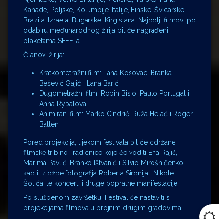
Kanade, Poljske, Kolumbije, Italije, Finske, Švicarske,
Brazila, Izraela, Bugarske, Kirgistana. Najbolji filmovi po
odabiru međunarodnog žirija bit će nagrađeni
plaketama SEFF-a.
Članovi žirija:
Kratkometražni film: Lana Kosovac, Branka
Bešević Gajić i Lana Barić
Dugometražni film: Robin Bisio, Paulo Portugal i
Anna Rybalova
Animirani film: Marko Cindrić, Ruža Helać i Roger
Ballen
Pored projekcija, tijekom festivala bit će održane
filmske tribine i radionice koje će voditi Ena Rajić,
Marima Pavlić, Branko Ištvanić i Silvio Mirošničenko,
kao i izložbe fotografija Roberta Sironija i Nikole
Šolića, te koncerti i druge popratne manifestacije.
Po službenom završetku, Festival će nastaviti s
projekcijama filmova u brojnim drugim gradovima.