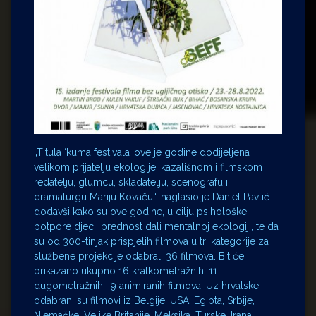
„Titula ‘kuma festivala’ ove je godine dodijeljena
velikom prijatelju ekologije, kazališnom i filmskom
redatelju, glumcu, skladatelju, scenografu i
dramaturgu Mariju Kovaču“, naglasio je Daniel Pavlić
dodavši kako su ove godine, u cilju psihološke
potpore djeci, prednost dali mentalnoj ekologiji, te da
su od 300-tinjak prispjelih filmova u tri kategorije za
službene projekcije odabrali 36 filmova. Bit će
prikazano ukupno 16 kratkometražnih, 11
dugometražnih i 9 animiranih filmova. Uz hrvatske,
odabrani su filmovi iz Belgije, USA, Egipta, Srbije,
Njemačke, Velike Britanije, Meksika, Turske, Irana,