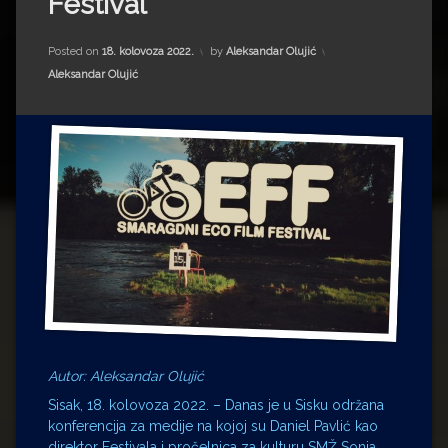
Festival
Impressum
Milenko Strižak
Drugi autori
Drugi autori
Posted on
18. kolovoza 2022.
by
Aleksandar Olujić
Kategorije:
Aleksandar Olujić
Matea Andrić
Ljiljana Lekanić-Kljaić
Željko Krznarić
Mario Lovreković
Miroslav Šantek
Autor: Aleksandar Olujić
Sisak, 18. kolovoza 2022. – Danas je u Sisku održana
konferencija za medije na kojoj su Daniel Pavlić kao
direktor Festivala i pročelnica za kulturu SMŽ Sonja