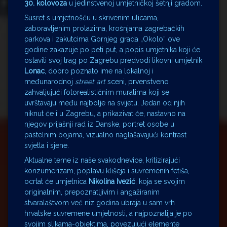
30. kolovoza
u jedinstvenoj umjetničkoj šetnji gradom.
Susret s umjetnošću u skrivenim ulicama,
zaboravljenim prolazima, krošnjama zagrebačkih
parkova i zakutcima Gornjeg grada „Okolo“ ove
godine zakazuje po peti put, a popis umjetnika koji će
ostaviti svoj trag po Zagrebu predvodi likovni umjetnik
Lonac
, dobro poznato ime na lokalnoj i
međunarodnoj
street art
sceni, prvenstveno
zahvaljujući fotorealističnim muralima koji se
uvrštavaju među najbolje na svijetu. Jedan od njih
niknut će i u Zagrebu, a prikazivat će, nastavno na
njegov prijašnji rad iz Danske, portret osobe u
pastelnim bojama, vizualno naglašavajući kontrast
svjetla i sjene.
Aktualne teme iz naše svakodnevice, kritizirajući
konzumerizam, poplavu klišeja i suvremenih fetiša,
ocrtat će umjetnica
Nikolina Ivezić
, koja se svojim
originalnim, prepoznatljivim i angažiranim
stvaralaštvom već niz godina ubraja u sam vrh
hrvatske suvremene umjetnosti, a najpoznatija je po
svojim slikama-objektima, povezujući elemente