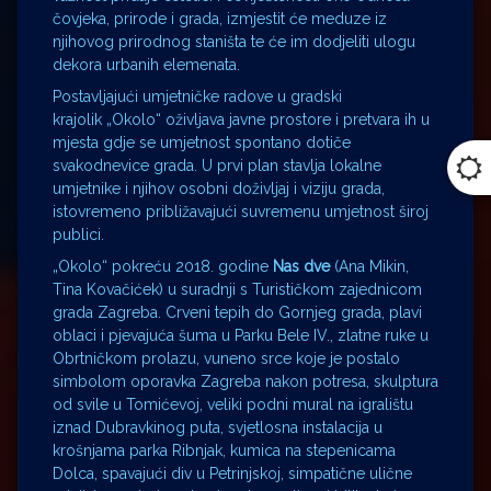
čovjeka, prirode i grada, izmjestit će meduze iz
njihovog prirodnog staništa te će im dodjeliti ulogu
dekora urbanih elemenata.
Postavljajući umjetničke radove u gradski
krajolik „Okolo“ oživljava javne prostore i pretvara ih u
mjesta gdje se umjetnost spontano dotiče
svakodnevice grada. U prvi plan stavlja lokalne
umjetnike i njihov osobni doživljaj i viziju grada,
istovremeno približavajući suvremenu umjetnost široj
publici.
„Okolo“ pokreću 2018. godine
Nas dve
(Ana Mikin,
Tina Kovačićek) u suradnji s Turističkom zajednicom
grada Zagreba. Crveni tepih do Gornjeg grada, plavi
oblaci i pjevajuća šuma u Parku Bele IV., zlatne ruke u
Obrtničkom prolazu, vuneno srce koje je postalo
simbolom oporavka Zagreba nakon potresa, skulptura
od svile u Tomićevoj, veliki podni mural na igralištu
iznad Dubravkinog puta, svjetlosna instalacija u
krošnjama parka Ribnjak, kumica na stepenicama
Dolca, spavajući div u Petrinjskoj, simpatične ulične