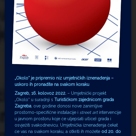
„Okolo“
je pripremio
niz umjetničkih iznenađenja –
uskoro ih pronađite na svakom koraku
Zagreb, 16. kolovoz 2022.
– Umjetnički projekt
„Okolo“ u suradnji s
Turističkom zajednicom grada
Zagreba
, ove godine donosi nove zanimljive
prostorno-specifične instalacije i
street art
intervencije
u javnom prostoru koje će uljepšati u(lice) grada i
osvježiti svakodnevicu. Umjetnička iznenađenja čekat
će vas na svakom koraku, a otkriti ih možete
od 20. do