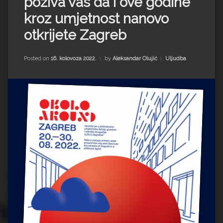
poziva vas da i ove godine
Impressum
Milenko Strižak
kroz umjetnost nanovo
Drugi autori
Drugi autori
otkrijete Zagreb
Matea Andrić
Kategorije:
Posted on
16. kolovoza 2022.
by
Aleksandar Olujić
Uljudba
Ljiljana Lekanić-Kljaić
Željko Krznarić
Mario Lovreković
Miroslav Šantek