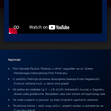
Najnovije:
Film Daniela Pavlića ‘Prašina u vitrini’ nagrađen na 12. Green
Montenegro International Film Festivalu
U središtu Petrinje otvorena obnovljena Galerija Krsto Hegedušić:
Kultura vraćena kući, u samo srce grada!
Od petka do nedjelje (31.7. – 2.8.2026.) Arheološki muzej u Zagrebu
otvara vrata građanima: Besplatan ulaz kao zaklon od toplinskog vala
‘Ni med cvetjem ni pravice’ na Aleji hrvatskih sportskih velikana
“Rubikova kocka – složi svoju priču”, projekt nastao iz potrebe da se
čuje glas djece!