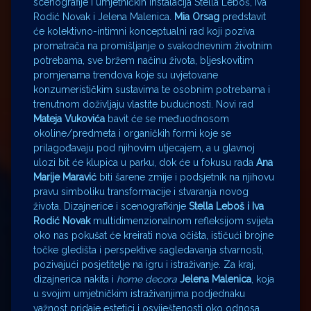
scenografije i umjetničkih instalacija Stella Leboš, Iva
Rodić Novak i Jelena Malenica.
Mia Orsag
predstavit
će kolektivno-intimni konceptualni rad koji poziva
promatrača na promišljanje o svakodnevnim životnim
potrebama, sve bržem načinu života, bljeskovitim
promjenama trendova koje su uvjetovane
konzumerističkim sustavima te osobnim potrebama i
trenutnom doživljaju vlastite budućnosti. Novi rad
Mateja Vukovića
bavit će se međuodnosom
okoline/predmeta i organičkih formi koje se
prilagođavaju pod njihovim utjecajem, a u glavnoj
ulozi bit će klupica u parku, dok će u fokusu rada
Ana
Marije Maravić
biti šarene zmije i podsjetnik na njihovu
pravu simboliku transformacije i stvaranja novog
života. Dizajnerice i scenografkinje
Stella Leboš i Iva
Rodić Novak
multidimenzionalnom refleksijom svijeta
oko nas pokušat će kreirati nova očišta, ističući brojne
točke gledišta i perspektive sagledavanja stvarnosti,
pozivajući posjetitelje na igru i istraživanje. Za kraj,
dizajnerica nakita i
home decora
Jelena Malenica
, koja
u svojim umjetničkim istraživanjima podjednaku
važnost pridaje estetici i osviještenosti oko odnosa