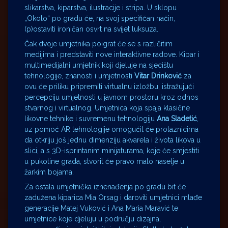
slikarstva, kiparstva, ilustracije i stripa. U sklopu
„Okolo“ po gradu će, na svoj specifičan način,
(p)ostaviti ironičan osvrt na svijet luksuza.
Čak dvoje umjetnika poigrat će se s različitim
medijima i predstaviti nove interaktivne radove. Kipar i
multimedijalni umjetnik koji djeluje na sjecištu
tehnologije, znanosti i umjetnosti
Vitar Drinković
za
ovu će priliku pripremiti virtualnu izložbu, istražujući
percepciju umjetnosti u javnom prostoru kroz odnos
stvarnog i virtualnog. Umjetnica koja spaja klasične
likovne tehnike i suvremenu tehnologiju
Ana Sladetić
,
uz pomoć AR tehnologije omogućit će prolaznicima
da otkriju još jednu dimenziju akvarela i života likova u
slici, a s 3D-isprintanim minijaturama, koje će smjestiti
u pukotine grada, stvorit će pravo malo naselje u
žarkim bojama.
Za ostala umjetnička iznenađenja po gradu bit će
zadužena kiparica Mia Orsag i daroviti umjetnici mlađe
generacije Matej Vuković i Ana Maria Maravić te
umjetnice koje djeluju u području dizajna,