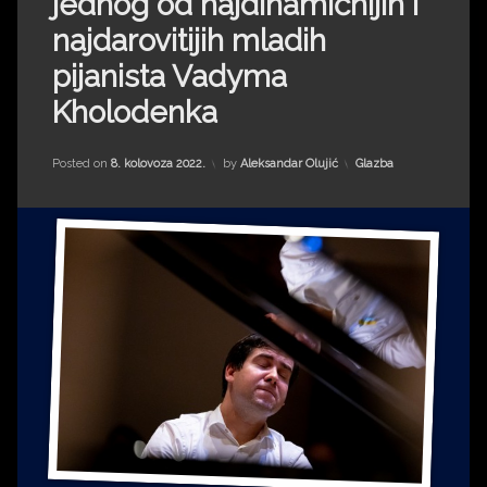
jednog od najdinamičnijih i
Impressum
Milenko Strižak
najdarovitijih mladih
Drugi autori
Drugi autori
pijanista Vadyma
Kholodenka
Matea Andrić
Ljiljana Lekanić-Kljaić
Kategorije:
Posted on
8. kolovoza 2022.
by
Aleksandar Olujić
Glazba
Željko Krznarić
Mario Lovreković
Miroslav Šantek