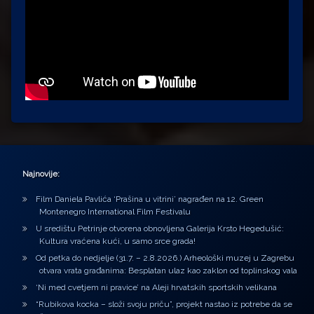
Najnovije:
Film Daniela Pavlića ‘Prašina u vitrini’ nagrađen na 12. Green
Montenegro International Film Festivalu
U središtu Petrinje otvorena obnovljena Galerija Krsto Hegedušić:
Kultura vraćena kući, u samo srce grada!
Od petka do nedjelje (31.7. – 2.8.2026.) Arheološki muzej u Zagrebu
otvara vrata građanima: Besplatan ulaz kao zaklon od toplinskog vala
‘Ni med cvetjem ni pravice’ na Aleji hrvatskih sportskih velikana
“Rubikova kocka – složi svoju priču”, projekt nastao iz potrebe da se