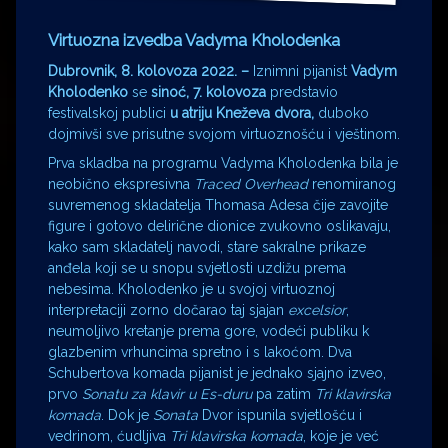
Virtuozna izvedba Vadyma Kholodenka
Dubrovnik, 8. kolovoza 2022. –
Iznimni pijanist
Vadym
Kholodenko
se
sinoć, 7. kolovoza
predstavio
festivalskoj publici
u atriju Kneževa dvora,
duboko
dojmivši sve prisutne svojom virtuoznošću i vještinom.
Prva skladba na programu Vadyma Kholodenka bila je
neobično ekspresivna
Traced Overhead
renomiranog
suvremenog skladatelja Thomasa Adesa čije zavojite
figure i gotovo delirične dionice zvukovno oslikavaju,
kako sam skladatelj navodi, stare sakralne prikaze
anđela koji se u snopu svjetlosti uzdižu prema
nebesima. Kholodenko je u svojoj virtuoznoj
interpretaciji zorno dočarao taj sjajan
excelsior
,
neumoljivo kretanje prema gore, vodeći publiku k
glazbenim vrhuncima spretno i s lakoćom. Dva
Schubertova komada pijanist je jednako sjajno izveo,
prvo
Sonatu za klavir u Es-duru
pa zatim
Tri klavirska
komada
. Dok je
Sonata
Dvor ispunila svjetlošću i
vedrinom, ćudljiva
Tri klavirska komada
, koje je već