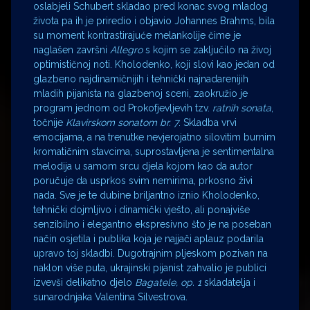
oslabjeli Schubert skladao pred konac svog mladog
života pa ih je priredio i objavio Johannes Brahms, bila
su moment kontrastirajuće melankolije čime je
naglašen završni
Allegro
s kojim se zaključilo na živoj
optimističnoj noti. Kholodenko, koji slovi kao jedan od
glazbeno najdinamičnijih i tehnički najnadarenijih
mladih pijanista na glazbenoj sceni, zaokružio je
program jednom od Prokofjevljevih tzv.
ratnih sonata
,
točnije
Klavirskom sonatom br. 7
. Skladba vrvi
emocijama, a na trenutke nevjerojatno silovitim burnim
kromatičnim stavcima, suprostavljena je sentimentalna
melodija u samom srcu djela kojom kao da autor
poručuje da usprkos svim nemirima, prkosno živi
nada. Sve je te dubine briljantno iznio Kholodenko,
tehnički dojmljivo i dinamički vješto, ali ponajviše
senzibilno i elegantno ekspresivno što je na poseban
način osjetila i publika koja je najjači aplauz podarila
upravo toj skladbi. Dugotrajnim pljeskom pozivan na
naklon više puta, ukrajinski pijanist zahvalio je publici
izvevši delikatno djelo
Bagatele, op. 1
skladatelja i
sunarodnjaka Valentina Silvestrova.