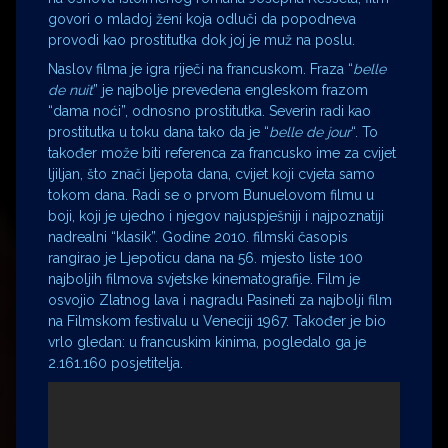
govori o mladoj ženi koja odluči da popodneva
provodi kao prostitutka dok joj je muž na poslu.
Naslov filma je igra riječi na francuskom. Fraza “
belle
de nuit
” je najbolje prevedena engleskom frazom
“dama noći”, odnosno prostitutka. Severin radi kao
prostitutka u toku dana tako da je “
belle de jour
“. To
također može biti referenca za francusko ime za cvijet
ljiljan, što znači ljepota dana, cvijet koji cvjeta samo
tokom dana. Radi se o prvom Bunuelovom filmu u
boji, koji je ujedno i njegov najuspješniji i najpoznatiji
nadrealni “klasik”. Godine 2010. filmski časopis
rangirao je Ljepoticu dana na 56. mjesto liste 100
najboljih filmova svjetske kinematografije. Film je
osvojio Zlatnog lava i nagradu Pasineti za najbolji film
na Filmskom festivalu u Veneciji 1967. Također je bio
vrlo gledan: u francuskim kinima, pogledalo ga je
2.161.160 posjetitelja.