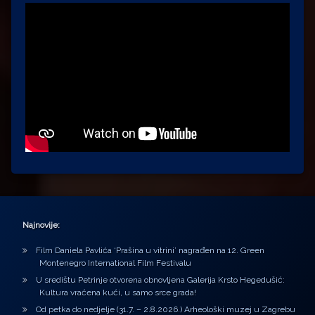
Najnovije:
Film Daniela Pavlića ‘Prašina u vitrini’ nagrađen na 12. Green
Montenegro International Film Festivalu
U središtu Petrinje otvorena obnovljena Galerija Krsto Hegedušić:
Kultura vraćena kući, u samo srce grada!
Od petka do nedjelje (31.7. – 2.8.2026.) Arheološki muzej u Zagrebu