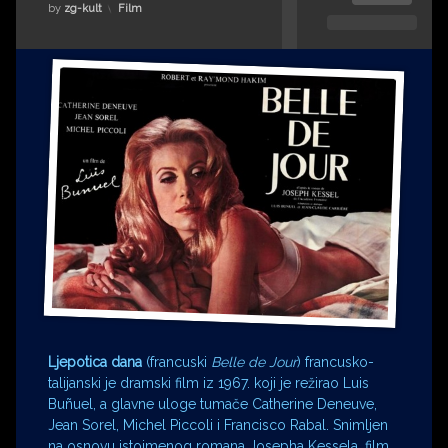
Impressum
Milenko Strižak
Kategorije:
by
zg-kult
Film
Drugi autori
Drugi autori
Matea Andrić
Ljiljana Lekanić-Kljaić
Željko Krznarić
Mario Lovreković
Miroslav Šantek
Ljepotica dana
(francuski
Belle de Jour
) francusko-
talijanski je dramski film iz 1967. koji je režirao Luis
Buñuel, a glavne uloge tumače Catherine Deneuve,
Jean Sorel, Michel Piccoli i Francisco Rabal. Snimljen
na osnovu istoimenog romana Josepha Kessela, film