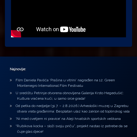
Najnovije:
Film Daniela Pavlića ‘Prašina u vitrini’ nagrađen na 12. Green
Montenegro International Film Festivalu
U središtu Petrinje otvorena obnovljena Galerija Krsto Hegedušić:
Kultura vraćena kući, u samo srce grada!
Od petka do nedjelje (31.7. – 2.8.2026.) Arheološki muzej u Zagrebu
otvara vrata građanima: Besplatan ulaz kao zaklon od toplinskog vala
‘Ni med cvetjem ni pravice’ na Aleji hrvatskih sportskih velikana
“Rubikova kocka – složi svoju priču”, projekt nastao iz potrebe da se
čuje glas djece!