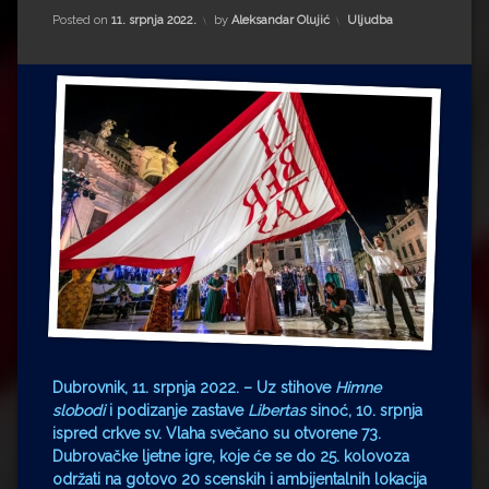
Impressum
Milenko Strižak
Kategorije:
Posted on
11. srpnja 2022.
by
Aleksandar Olujić
Uljudba
Drugi autori
Drugi autori
Matea Andrić
Ljiljana Lekanić-Kljaić
Željko Krznarić
Mario Lovreković
Miroslav Šantek
Dubrovnik, 11. srpnja 2022. – Uz stihove
Himne
slobodi
i podizanje zastave
Libertas
sinoć, 10. srpnja
ispred crkve sv. Vlaha svečano su otvorene 73.
Dubrovačke ljetne igre, koje će se do 25. kolovoza
održati na gotovo 20 scenskih i ambijentalnih lokacija