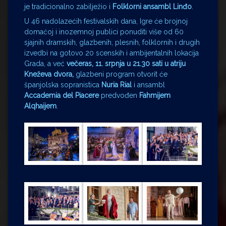
je tradicionalno zabilježio i
Folklorni ansambl Linđo
.
U 46 nadolazećih festivalskih dana, Igre će brojnoj
domaćoj i inozemnoj publici ponuditi više od 60
sjajnih dramskih, glazbenih, plesnih, folklornih i drugih
izvedbi na gotovo 20 scenskih i ambijentalnih lokacija
Grada, a već
večeras, 11. srpnja
u 21.30 sati u atriju
Kneževa dvora,
glazbeni program otvorit će
španjolska sopranistica
Nuria Rial
i ansambl
Accademia del Piacere
predvođen
Fahmijem
Alqhaijem
.