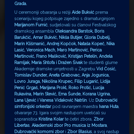
Grada.
U ceremoniji otvaranja u režiji
Aide
Bukvić
prema
scenariju kojeg potpisuje zajedno s dramaturginjom
Marijanom Fumić
, sudjelovali su članovi Festivalskog
dramskog ansambla
Oleksandra Barstok, Boris
Barukčić, Amar Bukvić, Nikša Butijer, Gloria Dubelj,
Marin Klišmanić, Andrej Kopčok, Nataša Kopeč, Nika
Lasić, Veronica Mach, Maro Martinović, Perica
Martinović, Frano Mašković, Kristijan Petelin, Anđela
Ramljak, Maria Shtofa i Dražen Šivak
te studenti glume
Akademije dramske umjetnosti u Zagrebu
Vid Ćosić,
Tomislav Dunđer, Aneta Grabovac, Anja Jogunica,
Lovro Juraga, Nikolina Krupec, Filip Lugarić, Lidija
Penić Grgaš, Marijana Prokl, Roko Protić, Lucija
Rukavina, Marin Stević, Ema Šunde, Korana Ugrina,
Lana Ujević i Vanesa Vidaković Natrlin
. Uz
Dubrovački
simfonijski orkestar
pod ravnanjem maestra
Ivana Huta
,
otvaranje 73. Igara svojim nastupom uveličali su
sopranistica
Kristina Kolar
te četiri zbora,
Zbor
Libertas
,
Akademski zbor Pro musica iz Mostara
,
Dubrovački komorni zbor
i
Zbor Blasius
, a svoj nastup