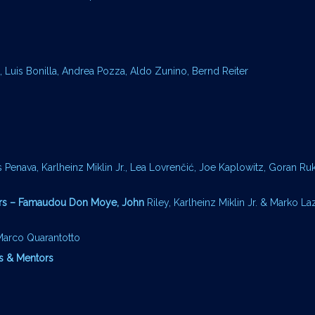
, Luis Bonilla, Andrea Pozza, Aldo Zunino, Bernd Reiter
 Penava, Karlheinz Miklin Jr., Lea Lovrenčić, Joe Kaplowitz, Goran Ru
tors – Famaudou Don Moye,
John
Riley, Karlheinz Miklin Jr. & Marko La
Marco Quarantotto
nts & Mentors