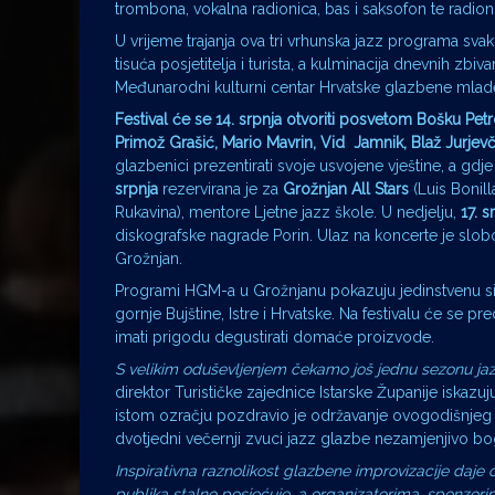
trombona, vokalna radionica, bas i saksofon te radio
U vrijeme trajanja ova tri vrhunska jazz programa sva
tisuća posjetitelja i turista, a kulminacija dnevnih zb
Međunarodni kulturni centar Hrvatske glazbene mladeži
Festival će se 14. srpnja otvoriti posvetom Bošku Petr
Primož Grašić, Mario Mavrin, Vid Jamnik,
Blaž Jurjevči
glazbenici prezentirati svoje usvojene vještine, a gdje
srpnja
rezervirana je za
Grožnjan All Stars
(Luis Bonil
Rukavina), mentore Ljetne jazz škole. U nedjelju,
17. s
diskografske nagrade Porin. Ulaz na koncerte je slobod
Grožnjan.
Programi HGM-a u Grožnjanu pokazuju jedinstvenu siner
gornje Bujštine, Istre i Hrvatske. Na festivalu će se pre
imati prigodu degustirati domaće proizvode.
S velikim oduševljenjem čekamo još jednu sezonu jazz
direktor Turističke zajednice Istarske Županije iskaz
istom ozračju pozdravio je održavanje ovogodišnjeg 
dvotjedni večernji zvuci jazz glazbe nezamjenjivo bo
Inspirativna raznolikost glazbene improvizacije da
publika stalno posjećuje, a organizatorima, sponzorim