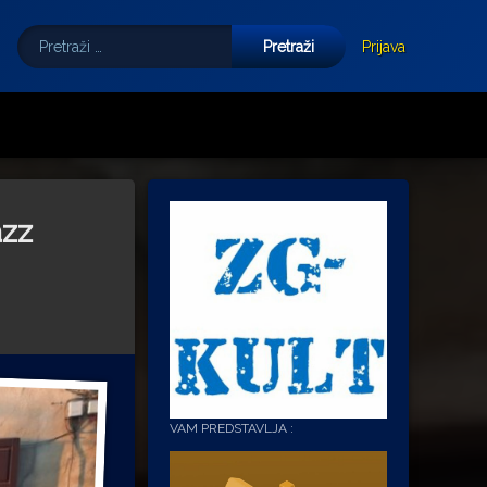
Pretraži:
Tube
E-mail
Prijava
azz
VAM PREDSTAVLJA :