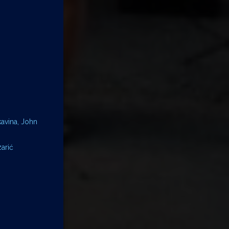
kavina, John
zarić