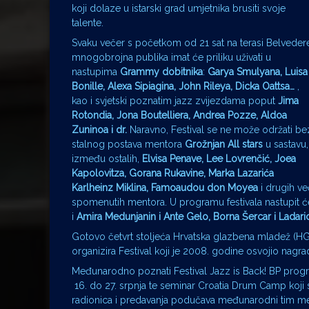
koji dolaze u istarski grad umjetnika brusiti svoje
talente.
Svaku večer s početkom od 21 sat na terasi Belveder
mnogobrojna publika imat će priliku uživati u
nastupima
Grammy dobitnika
:
Garya Smulyana, Luisa
Bonille, Alexa Sipiagina, John Rileya, Dicka Oattsa…
,
kao i svjetski poznatim jazz zvijezdama poput
Jima
Rotondia, Jona Boutelliera, Andrea Pozze, Aldoa
Zuninoa i dr.
Naravno, Festival se ne može održati be
stalnog postava mentora
Grožnjan All stars
u sastavu,
između ostalih,
Elvisa Penave, Lee Lovrenčić, Joea
Kapolovitza, Gorana Rukavine, Marka Lazarića
Karlheinz Miklina, Famoaudou don Moyea
i drugih ve
spomenutih mentora. U programu festivala nastupit ć
i
Amira Medunjanin i Ante Gelo, Borna Šercar i Ladar
Gotovo četvrt stoljeća Hrvatska glazbena mladež (HG
organizira Festival koji je 2008. godine osvojio nagrad
Međunarodno poznati Festival Jazz is Back! BP progr
16. do 27. srpnja te seminar Croatia Drum Camp koji s
radionica i predavanja podučava međunarodni tim mento