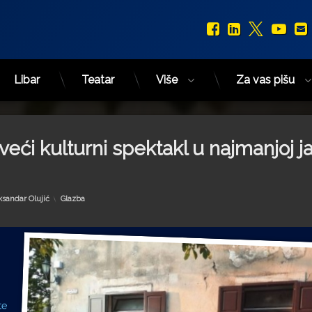
Facebook
LinkedIn
X.com
You
Libar
Teatar
Više
Za vas pišu
veći kulturni spektakl u najmanjoj j
Kategorije:
ksandar Olujić
Glazba
te