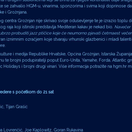
te se zahvalio HGM-u, vinarima, sponzorima i svima koji doprinose da 
e i Grožnjana.
og centra Grožnjan nije skrivao svoje oduševljenje te je izrazio toplu
g raja koji istinski predstavlja Mediteran kakav je nekad bio.
Navečer 
 ubrzo probuditi jazz ptičice koje će neumorno pjevati četrnaest večeri
riran iznimnim ozračjem koje stvaraju vrhunski glazbenici i mladi talenti
ere.
ture i medija Republike Hrvatske, Općina Grožnjan, Istarska Županija 
nu te brojni podupiratelji poput Euro-Unita, Yamahe, Forda, Atlantic g
 Holidays i brojni drugi vinari. Više informacija potražite na hgm.hr mr
lvedere s početkom do 21 sat
ć, Tijan Grašić
 Lea Lovrenčić, Joe Kaplowitz, Goran Rukavina