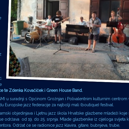
e
z
ć
e
ice te Zdenka Kovačiček i Green House Band.
M) u suradnji s Općinom Grožnjan i Polivalentnim kulturnim centrom
u Europske jazz federacije za najbolji mali (boutique) festival.
amski objedinjava i Ljetnu jazz škola Hrvatske glazbene mladeži koje
e održava od 19. do 25. srpnja. Mlade glazbenike iz cijeloga svijeta 
ra. Održat će se radionice jazz klavira, gitare, bubnjeva, trube,