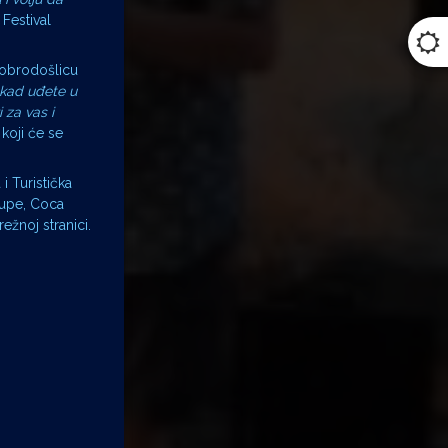
Festival
 dobrodošlicu
kad uđete u
 za vas i
 koji će se
i Turistička
rupe, Coca
ežnoj stranici.