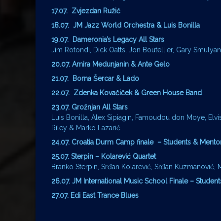
17.07. Zvjezdan Ružić
18.07. JM
Jazz World Orchestra & Luis Bonilla
19.07. Dameronia’s Legacy All
Stars
Jim Rotondi, Dick Oatts, Jon Boutellier, Gary Smulyan
20.07. Amira Medunjanin
& Ante Gelo
21.07. Borna Šercar & Lado
22.07.
Zdenka Kovačiček & Green House Band
23.07. Grožnjan All Stars
Luis Bonilla, Alex Sipiagin, Famoudou don Moye, Elvis
Riley & Marko Lazarić
24.07. Croatia Durm Camp finale – Students & Men
25.07. Sterpin
– Kolarević Quartet
Branko Sterpin, Srđan Kolarević, Srđan Kuzmanović, 
26.07. JM International Music School Finale – Stude
27.07. Edi East Trance
Blues