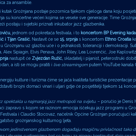
nica za ansamble.
ki kutak Grožnjana postaje pozornica tijekom cijeloga dana koju posjet
ivanja su koncertne večeri kojima se vesele sve generacije. Time Grožnja
 postaju i svjetski priznati inkubator jazz glazbenika.
oviću,
jednom od pokretača festivala, i to
koncertom BP Evening kada 
ć i Tijan Grašić.
Nastavit će se
15. srpnja
s koncertom
Ethno Croatia
ka
 u Grožnjanu uz glazbu uče i o jednakosti, toleranciji i demokraciji. S
la, Alex Sipiagin, Elvis Penava, John Riley, Lea Lovrenčić, Joe Kaplowit
rpnja
nastupit će
Zvjezdan Ružić,
skladatelj i pijanist, peterostruki dobi
an, a isti se mogu pratiti i
live streamingom
putem YouTube kanala 
giju kulture i turizma čime se jača kvaliteta turističke prezentacije 
dstaviti brojni domaći vinari i uljari gdje će posjetitelji tijekom 14 konce
 spektakla u najmanjoj jazz metropoli na svijetu.
– poručio je Denis I
ujući zapravo s kojom se razinom emocija iščekuju jazz programi u Gro
Festivala i Claudio Stocovaz, načelnik Općine Grožnjan poručujući ka
gatstvo grožnjanskog kulturnog ljeta.
je ovom jedinstvenom glazbenom događaju magičnu privlačnost tako d
a i drugim sudionicima koji se brinu za njegov kontinuitet daje snagu 