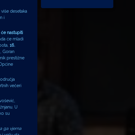
i više desetaka
n i
će nastupiti
da će mladi
ubota,
16.
z, Goran
tnik prestižne
Općine
područja
rtnih večeri
vošević,
žnjanu. U
ko su
a ga vjerna
i volju da