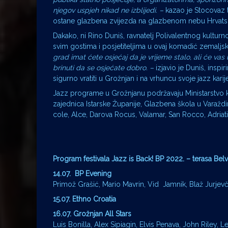
njegov uspjeh nikad ne izblijedi. –
kazao je Stocovaz 
ostane glazbena zvijezda na glazbenom nebu Hrvatsk
Dakako, ni Rino Duniš, ravnatelj Polivalentnog kulturn
svim gostima i posjetiteljima u ovaj komadić zemaljsko
grad imat ćete osjećaj da je vrijeme stalo, ali će vas
brinuti da se osjećate dobro. –
izjavio je Duniš, inspi
sigurno vratiti u Grožnjan i na vrhuncu svoje jazz karij
Jazz programe u Grožnjanu podržavaju Ministarstvo kul
zajednica Istarske Županije, Glazbena škola u Varaždi
cole, Alce, Darova Rocus, Valamar, San Rocco, Adriatic
Program festivala Jazz is Back! BP 2022. – terasa Be
14.07. BP Evening
Primož Grašić, Mario Mavrin, Vid Jamnik, Blaž Jurjevči
15.07. Ethno Croatia
16.07. Grožnjan All Stars
Luis Bonilla, Alex Sipiagin, Elvis Penava, John Riley,