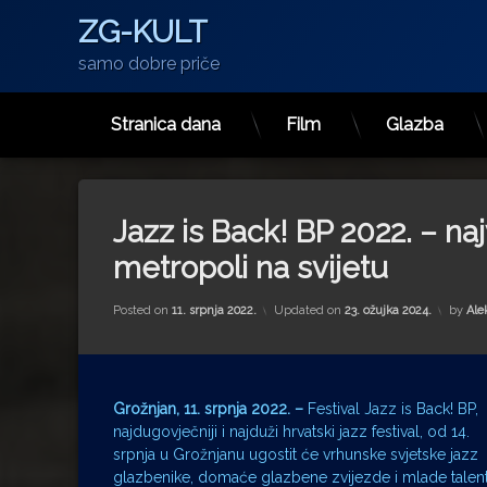
ZG-KULT
samo dobre priče
Stranica dana
Film
Glazba
Preskoči
na
sadržaj
Jazz is Back! BP 2022. – naj
metropoli na svijetu
Posted on
11. srpnja 2022.
Updated on
23. ožujka 2024.
by
Ale
Grožnjan, 11. srpnja 2022. –
Festival Jazz is Back! BP,
najdugovječniji i najduži hrvatski jazz festival, od 14.
srpnja u Grožnjanu ugostit će vrhunske svjetske jazz
glazbenike, domaće glazbene zvijezde i mlade talen