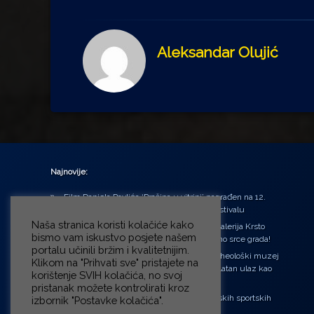
Aleksandar Olujić
Najnovije:
Film Daniela Pavlića ‘Prašina u vitrini’ nagrađen na 12.
Green Montenegro International Film Festivalu
Naša stranica koristi kolačiće kako
U središtu Petrinje otvorena obnovljena Galerija Krsto
bismo vam iskustvo posjete našem
Hegedušić: Kultura vraćena kući, u samo srce grada!
portalu učinili bržim i kvalitetnijim.
Od petka do nedjelje (31.7. – 2.8.2026.) Arheološki muzej
Klikom na "Prihvati sve" pristajete na
u Zagrebu otvara vrata građanima: Besplatan ulaz kao
korištenje SVIH kolačića, no svoj
zaklon od toplinskog vala
pristanak možete kontrolirati kroz
‘Ni med cvetjem ni pravice’ na Aleji hrvatskih sportskih
izbornik "Postavke kolačića".
velikana