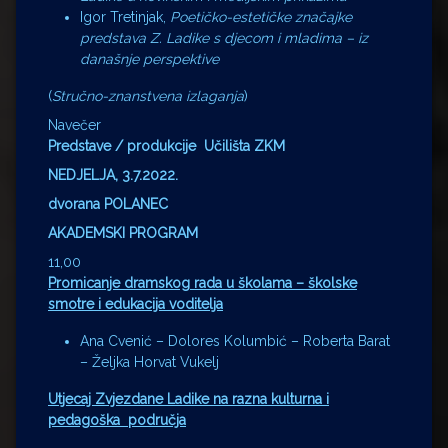
Igor Tretinjak,
Poetičko-estetičke značajke
predstava Z. Ladike s djecom i mladima – iz
današnje perspektive
(
Stručno-znanstvena izlaganja
)
Navečer
Predstave / produkcije Učilišta ZKM
NEDJELJA, 3.7.2022.
dvorana POLANEC
AKADEMSKI PROGRAM
11,00
Promicanje dramskog rada u školama – školske
smotre i edukacija voditelja
Ana Cvenić – Dolores Kolumbić – Roberta Barat
– Željka Horvat Vukelj
Utjecaj Zvjezdane Ladike na razna kulturna i
pedagoška područja