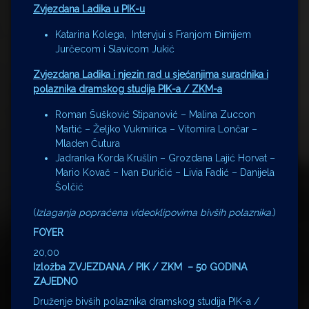
Zvjezdana Ladika u PIK-u
Katarina Kolega, Intervjui s Franjom Đimijem
Jurčecom i Slavicom Jukić
Zvjezdana Ladika i njezin rad u sjećanjima suradnika i
polaznika dramskog studija PIK-a / ZKM-a
Roman Šušković Stipanović – Malina Zuccon
Martić – Željko Vukmirica – Vitomira Lončar –
Mladen Čutura
Jadranka Korda Krušlin – Grozdana Lajić Horvat –
Mario Kovač – Ivan Đuričić – Livia Fadić – Danijela
Šolčić
(
Izlaganja popraćena videoklipovima bivših polaznika
.)
FOYER
20,00
Izložba ZVJEZDANA / PIK / ZKM – 50 GODINA
ZAJEDNO
Druženje bivših polaznika dramskog studija PIK-a /