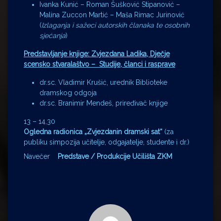
Ivanka Kunić – Roman Šušković Stipanović –
Malina Zuccon Martić – Maša Rimac Jurinović
(
Izlaganja i sažeci autorskih članaka te osobnih
sjećanja
)
Predstavljanje knjige: Zvjezdana Ladika, Dječje
scensko stvaralaštvo – Studije, članci i rasprave
dr.sc. Vladimir Krušić, urednik Biblioteke
dramskog odgoja
dr.sc. Branimir Mendeš, priređivač knjige
13 – 14,30
Ogledna radionica „Zvjezdanin dramski sat“
(za
publiku simpozija učitelje, odgajatelje, studente i dr.)
Navečer
Predstave / Produkcije Učilišta ZKM