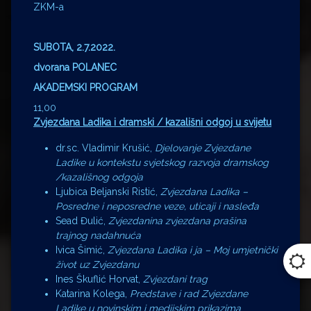
ZKM-a
SUBOTA, 2.7.2022.
dvorana POLANEC
AKADEMSKI PROGRAM
11,00
Zvjezdana Ladika i dramski / kazališni odgoj u svijetu
dr.sc. Vladimir Krušić,
Djelovanje Zvjezdane
Ladike u kontekstu svjetskog razvoja dramskog
/kazališnog odgoja
Ljubica Beljanski Ristić,
Zvjezdana Ladika –
Posredne i neposredne veze, uticaji i nasleđa
Sead Đulić,
Zvjezdanina zvjezdana prašina
trajnog nadahnuća
Ivica Šimić,
Zvjezdana Ladika i ja – Moj umjetnički
život uz Zvjezdanu
Ines Škuflić Horvat,
Zvjezdani trag
Katarina Kolega,
Predstave i rad Zvjezdane
Ladike u novinskim i medijskim prikazima