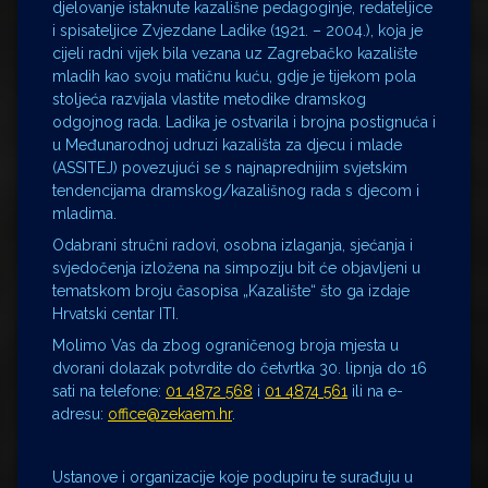
djelovanje istaknute kazališne pedagoginje, redateljice
i spisateljice Zvjezdane Ladike (1921. – 2004.), koja je
cijeli radni vijek bila vezana uz Zagrebačko kazalište
mladih kao svoju matičnu kuću, gdje je tijekom pola
stoljeća razvijala vlastite metodike dramskog
odgojnog rada. Ladika je ostvarila i brojna postignuća i
u Međunarodnoj udruzi kazališta za djecu i mlade
(ASSITEJ) povezujući se s najnaprednijim svjetskim
tendencijama dramskog/kazališnog rada s djecom i
mladima.
Odabrani stručni radovi, osobna izlaganja, sjećanja i
svjedočenja izložena na simpoziju bit će objavljeni u
tematskom broju časopisa „Kazalište“ što ga izdaje
Hrvatski centar ITI.
Molimo Vas da zbog ograničenog broja mjesta u
dvorani dolazak potvrdite do četvrtka 30. lipnja do 16
sati na telefone:
01 4872 568
i
01 4874 561
ili na e-
adresu:
office@zekaem.hr
.
Ustanove i organizacije koje podupiru te surađuju u