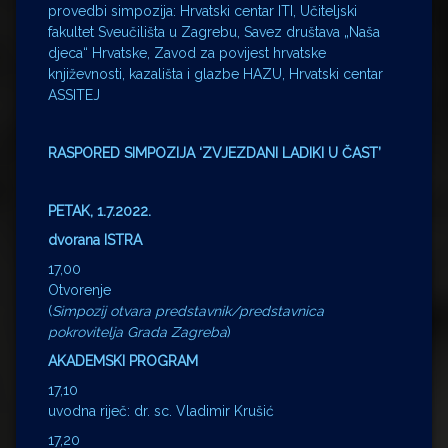
provedbi simpozija: Hrvatski centar ITI, Učiteljski
fakultet Sveučilišta u Zagrebu, Savez društava „Naša
djeca“ Hrvatske, Zavod za povijest hrvatske
književnosti, kazališta i glazbe HAZU, Hrvatski centar
ASSITEJ
RASPORED SIMPOZIJA ‘ZVJEZDANI LADIKI U ČAST’
PETAK, 1.7.2022.
dvorana ISTRA
17,00
Otvorenje
(
Simpozij otvara predstavnik/predstavnica
pokrovitelja Grada Zagreba
)
AKADEMSKI PROGRAM
17,10
uvodna riječ: dr. sc. Vladimir Krušić
17,20