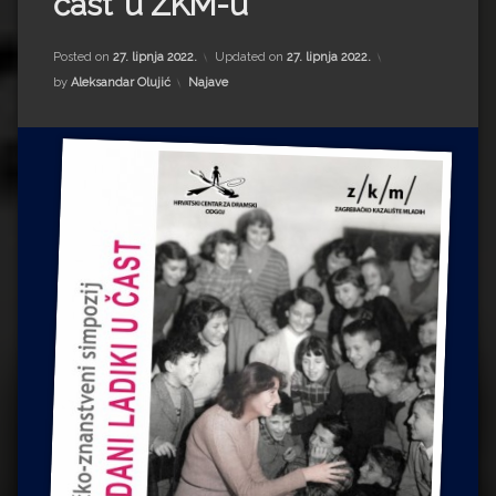
čast’ u ZKM-u
Impressum
Milenko Strižak
Drugi autori
Drugi autori
Posted on
27. lipnja 2022.
Updated on
27. lipnja 2022.
Kategorije:
by
Aleksandar Olujić
Najave
Matea Andrić
Ljiljana Lekanić-Kljaić
Željko Krznarić
Mario Lovreković
Miroslav Šantek