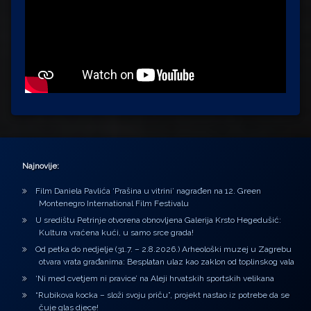
Najnovije:
Film Daniela Pavlića ‘Prašina u vitrini’ nagrađen na 12. Green
Montenegro International Film Festivalu
U središtu Petrinje otvorena obnovljena Galerija Krsto Hegedušić:
Kultura vraćena kući, u samo srce grada!
Od petka do nedjelje (31.7. – 2.8.2026.) Arheološki muzej u Zagrebu
otvara vrata građanima: Besplatan ulaz kao zaklon od toplinskog vala
‘Ni med cvetjem ni pravice’ na Aleji hrvatskih sportskih velikana
“Rubikova kocka – složi svoju priču”, projekt nastao iz potrebe da se
čuje glas djece!