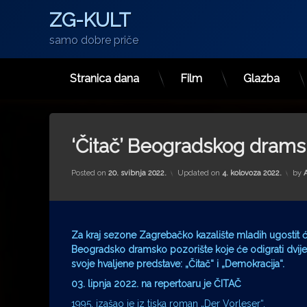
ZG-KULT
samo dobre priče
Stranica dana
Film
Glazba
Preskoči
na
sadržaj
‘Čitač’ Beogradskog drams
Posted on
20. svibnja 2022.
Updated on
4. kolovoza 2022.
by
Za kraj sezone Zagrebačko kazalište mladih ugostit 
Beogradsko dramsko pozorište koje će odigrati dvije
svoje hvaljene predstave: „Čitač“ i „Demokracija“.
03. lipnja 2022. na repertoaru je ČITAČ
1995. izašao je iz tiska roman „Der Vorleser“,