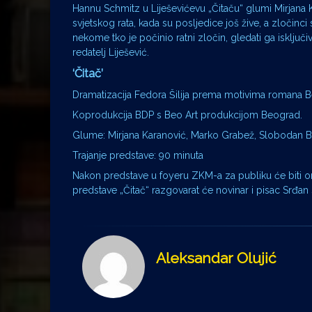
Hannu Schmitz u Liješevićevu „Čitaču“ glumi Mirjana 
svjetskog rata, kada su posljedice još žive, a zločinci
nekome tko je počinio ratni zločin, gledati ga isključiv
redatelj Liješević.
‘Čitač’
Dramatizacija Fedora Šilija prema motivima romana Ber
Koprodukcija BDP s Beo Art produkcijom Beograd.
Glume: Mirjana Karanović, Marko Grabež, Slobodan Bod
Trajanje predstave: 90 minuta
Nakon predstave u foyeru ZKM-a za publiku će biti o
predstave „Čitač“ razgovarat će novinar i pisac Srđan
Aleksandar Olujić