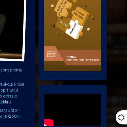
dnosom prema
h škola u više
 opisivanja
os odrasle
ektiru.
sam čitao“ i
i je (2009.)