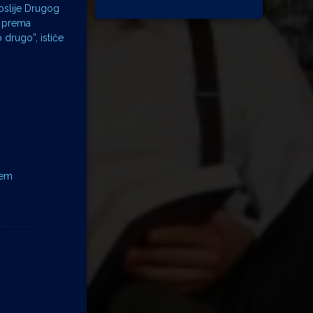
oslije Drugog
ti prema
 drugo”, ističe
jem