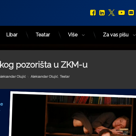
Facebook
LinkedIn
X.com
You
Libar
Teatar
Više
Za vas pišu
kog pozorišta u ZKM-u
Kategorije:
Aleksandar Olujić
Aleksandar Olujić
,
Teatar
će