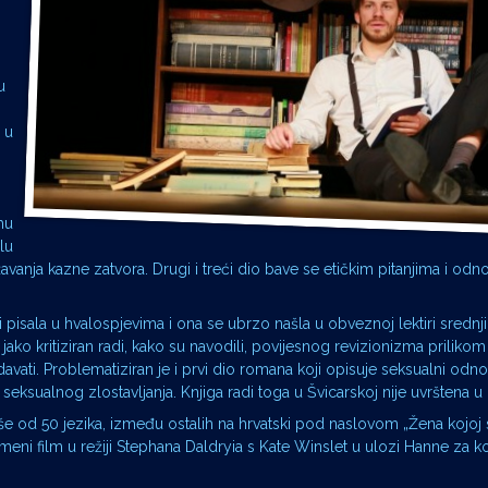
u
 u
mu
lu
avanja kazne zatvora. Drugi i treći dio bave se etičkim pitanjima i o
i pisala u hvalospjevima i ona se ubrzo našla u obveznoj lektiri srednji
jako kritiziran radi, kako su navodili, povijesnog revizionizma prilikom
vati. Problematiziran je i prvi dio romana koji opisuje seksualni odn
ksualnog zlostavljanja. Knjiga radi toga u Švicarskoj nije uvrštena u l
iše od 50 jezika, između ostalih na hrvatski pod naslovom „Žena kojoj 
imeni film u režiji Stephana Daldryia s Kate Winslet u ulozi Hanne za koj