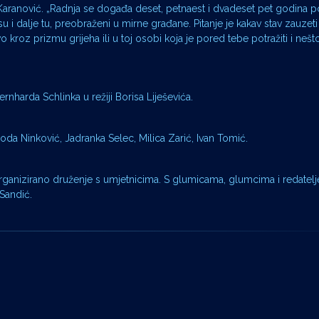
Karanović. „Radnja se događa deset, petnaest i dvadeset pet godina p
 su i dalje tu, preobraženi u mirne građane. Pitanje je kakav stav zauze
o kroz prizmu grijeha ili u toj osobi koja je pored tebe potražiti i nešto
nharda Schlinka u režiji Borisa Liješevića.
a Ninković, Jadranka Selec, Milica Zarić, Ivan Tomić.
rganizirano druženje s umjetnicima. S glumicama, glumcima i redatel
 Sandić.