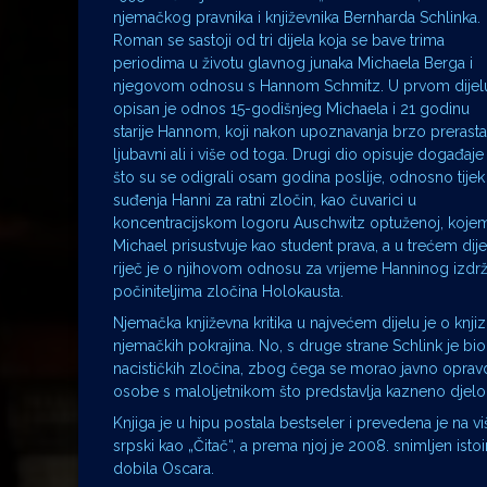
njemačkog pravnika i književnika Bernharda Schlinka.
Roman se sastoji od tri dijela koja se bave trima
periodima u životu glavnog junaka Michaela Berga i
njegovom odnosu s Hannom Schmitz. U prvom dijel
opisan je odnos 15-godišnjeg Michaela i 21 godinu
starije Hannom, koji nakon upoznavanja brzo prerasta
ljubavni ali i više od toga. Drugi dio opisuje događaje
što su se odigrali osam godina poslije, odnosno tijek
suđenja Hanni za ratni zločin, kao čuvarici u
koncentracijskom logoru Auschwitz optuženoj, koje
Michael prisustvuje kao student prava, a u trećem dije
riječ je o njihovom odnosu za vrijeme Hanninog izdrž
počiniteljima zločina Holokausta.
Njemačka književna kritika u najvećem dijelu je o knjiz
njemačkih pokrajina. No, s druge strane Schlink je bio 
nacističkih zločina, zbog čega se morao javno opravda
osobe s maloljetnikom što predstavlja kazneno djelo se
Knjiga je u hipu postala bestseler i prevedena je na v
srpski kao „Čitač“, a prema njoj je 2008. snimljen isto
dobila Oscara.