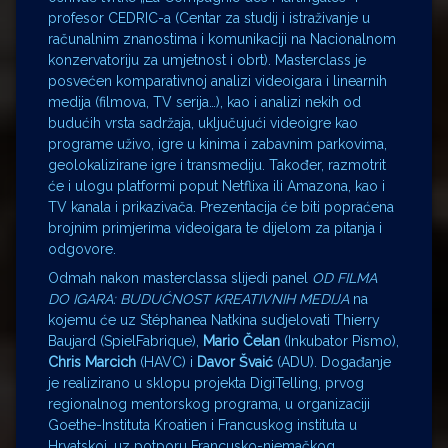
profesor CEDRIC-a (Centar za studij i istraživanje u
računalnim znanostima i komunikaciji na Nacionalnom
konzervatoriju za umjetnost i obrt). Masterclass je
posvećen komparativnoj analizi videoigara i linearnih
medija (filmova, TV serija…), kao i analizi nekih od
budućih vrsta sadržaja, uključujući videoigre kao
programe uživo, igre u kinima i zabavnim parkovima,
geolokalizirane igre i transmediju. Također, razmotrit
će i ulogu platformi poput Netflixa ili Amazona, kao i
TV kanala i prikazivača. Prezentacija će biti popraćena
brojnim primjerima videoigara te dijelom za pitanja i
odgovore.
Odmah nakon masterclassa slijedi panel
OD FILMA
DO IGARA: BUDUĆNOST KREATIVNIH MEDIJA
na
kojemu će uz Stéphanea Natkina sudjelovati Thierry
Baujard (SpielFabrique),
Mario Čelan
(Inkubator Pismo),
Chris Marcich
(HAVC) i
Davor Švaić
(ADU). Događanje
je realizirano u sklopu projekta DigiTelling, prvog
regionalnog mentorskog programa, u organizaciji
Goethe-Instituta Kroatien i Francuskog instituta u
Hrvatskoj, uz potporu Francusko-njemačkog