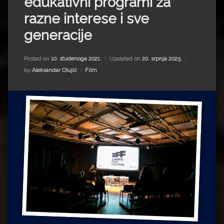
edukativni programi za
Impressum
Milenko Strižak
razne interese i sve
Drugi autori
Drugi autori
generacije
Matea Andrić
Posted on
10. studenoga 2021.
Updated on
20. srpnja 2025.
Kategorije:
by
Aleksandar Olujić
Film
Ljiljana Lekanić-Kljaić
Željko Krznarić
Mario Lovreković
Miroslav Šantek