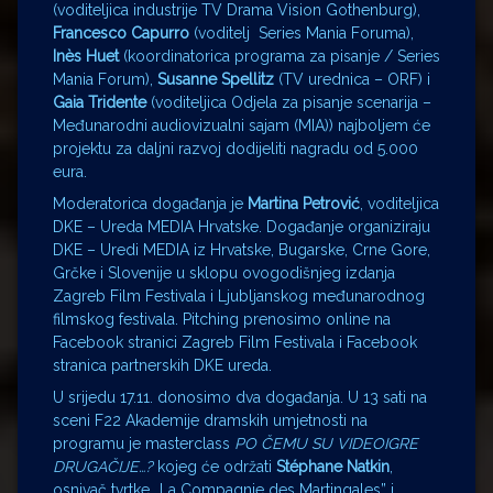
(voditeljica industrije TV Drama Vision Gothenburg),
Francesco Capurro
(voditelj Series Mania Foruma),
Inès Huet
(koordinatorica programa za pisanje / Series
Mania Forum),
Susanne Spellitz
(TV urednica – ORF) i
Gaia Tridente
(voditeljica Odjela za pisanje scenarija –
Međunarodni audiovizualni sajam (MIA)) najboljem će
projektu za daljni razvoj dodijeliti nagradu od 5.000
eura.
Moderatorica događanja je
Martina Petrović
, voditeljica
DKE – Ureda MEDIA Hrvatske. Događanje organiziraju
DKE – Uredi MEDIA iz Hrvatske, Bugarske, Crne Gore,
Grčke i Slovenije u sklopu ovogodišnjeg izdanja
Zagreb Film Festivala i Ljubljanskog međunarodnog
filmskog festivala. Pitching prenosimo online na
Facebook stranici Zagreb Film Festivala i Facebook
stranica partnerskih DKE ureda.
U srijedu 17.11. donosimo dva događanja. U 13 sati na
sceni F22 Akademije dramskih umjetnosti na
programu je masterclass
PO ČEMU SU VIDEOIGRE
DRUGAČIJE…?
kojeg će održati
Stéphane Natkin
,
osnivač tvrtke „La Compagnie des Martingales” i