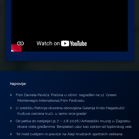
Najnovije:
Film Daniela Pavlića ‘Prašina u vitrini’ nagrađen na 12. Green
Montenegro International Film Festivalu
U središtu Petrinje otvorena obnovljena Galerija Krsto Hegedušić:
Kultura vraćena kući, u samo srce grada!
Od petka do nedjelje (31.7. – 2.8.2026.) Arheološki muzej u Zagrebu
otvara vrata građanima: Besplatan ulaz kao zaklon od toplinskog vala
‘Ni med cvetjem ni pravice’ na Aleji hrvatskih sportskih velikana