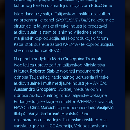
kulturnog fonda i u suradnji s inicijativom Edu4Game.
Istog dana u 17 sati, u Talijanskom institutu za kulturu,
na programu je panel
SPOTLIGHT ITALY
, na kojem će
stručnjaci iz talijanske filmske industrije predstaviti
audiovizualni sistem te iznimno vrijedne sheme
manjinskih koprodukcija, ali i koprodukcijski forum
Kada istok susreće zapad (WEMW) te koprodukcijsku
shemu i radionice RE-ACT.
Na panelu sudjeluju
Maria Giuseppina Troccoli
(voditeljica uprave za film talijanskog Ministarstva
kulture),
Roberto Stabile
(voditelj međunarodnih
odnosa Talijanskog nacionalnog udruženja filmske,
audiovizualne i multimedijalne industrije – ANICA),
Alessandro Gropplero
(voditelj međunarodnih
odnosa Audiovizualnog fonda talijanske pokrajine
Furlanije-Julijske krajine i direktor WEMW-a), ravnatelj
HAVC-a
Chris Marcich
te producentice
Ines Vasiljević
(Italija) i
Vanja Jambrović
(Hrvatska). Panel
organiziramo u suradnji s Talijanskim institutom za
vanjsku trgovinu – ICE Agencija, Veleposlanstvom