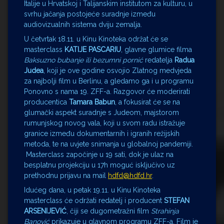
Italije u Hrvatskoj i Talijanskim institutom za kulturu, u
svrhu jačanja postojeće suradnje između
audiovizualnih sistema dviju zemalja.
U četvrtak 18.11. u Kinu Kinoteka održat će se
masterclass
KATIJE PASCARIU
, glavne glumice filma
Baksuzno bubanje ili bezumni pornić
redatelja
Radua
Judea
, koji je ove godine osvojio Zlatnog medvjeda
za najbolji film u Berlinu, a gledamo ga i u programu
Ponovno s nama 19. ZFF-a. Razgovor će moderirati
producentica
Tamara Babun
, a fokusirat će se na
glumački aspekt suradnje s Judeom, majstorom
rumunjskog novog vala, koji u svom radu istražuje
granice između dokumentarnih i igranih režijskih
metoda, te na uvjete snimanja u globalnoj pandemiji.
Masterclass započinje u 19 sati, dok je ulaz na
besplatnu projekciju u 17h moguć isključivo uz
prethodnu prijavu na mail
hdfd@hdfd.hr
.
Idućeg dana, u petak 19.11. u Kinu Kinoteka
masterclass će održati redatelj i producent
STEFAN
ARSENIJEVIĆ
, čiji se dugometražni film
Strahinja
Banović
prikazuje u glavnom programu ZFF-a. Film je