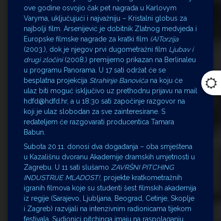
ove godine osvojio čak pet nagrada u Karlovym
Varyma, uključujući i najvažniju – Kristalni globus za
najbolji film. Arsenijević je dobitnik Zlatnog medvjeda i
Europske filmske nagrade za kratki film
(A)Torzija
(2003.), dok je njegov prvi dugometražni film
Ljubav i
drugi zločini
(2008.) premijerno prikazan na Berlinaleu
u programu Panorama. U 17 sati održat će se
besplatna projekcija
Strahinje Banovića
na koju će
ulaz biti moguć isključivo uz prethodnu prijavu na mail
hdfd@hdfd.hr, a u 18:30 sati započinje razgovor na
koji je ulaz slobodan za sve zainteresirane. S
redateljem će razgovarati producentica Tamara
Babun.
Subota 20.11. donosi dva događanja – oba smještena
u Kazališnu dvoranu Akademije dramskih umjetnosti u
Zagrebu. U 11 sati slušamo
ZAVRŠNI PITCHING
INDUSTRIJE MLADOST!
, projekte kratkometražnih
igranih filmova koje su studenti šest filmskih akademija
iz regije (Sarajevo, Ljubljana, Beograd, Cetinje, Skoplje
i Zagreb) razvijali na intenzivnim radionicama tijekom
festivala. Sudionici pitchinga imaju na raspolaganju