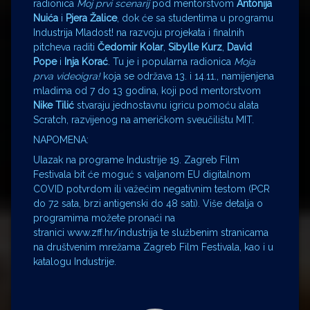
radionica
Moj prvi scenarij
pod mentorstvom
Antonija
Nuića
i
Pjera Žalice
, dok će sa studentima u programu
Industrija Mladost! na razvoju projekata i finalnih
pitcheva raditi
Čedomir Kolar
,
Sibylle Kurz
,
David
Pope
i
Inja Korać
. Tu je i popularna radionica
Moja
prva videoigra!
koja se održava 13. i 14.11., namijenjena
mladima od 7 do 13 godina, koji pod mentorstvom
Nike Tilić
stvaraju jednostavnu igricu pomoću alata
Scratch, razvijenog na američkom sveučilištu MIT.
NAPOMENA:
Ulazak na programe Industrije 19. Zagreb Film
Festivala bit će moguć s valjanom EU digitalnom
COVID potvrdom ili važećim negativnim testom (PCR
do 72 sata, brzi antigenski do 48 sati). Više detalja o
programima možete pronaći na
stranici www.zff.hr/industrija te službenim stranicama
na društvenim mrežama Zagreb Film Festivala, kao i u
katalogu Industrije.