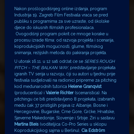
Nakon prošlogodišnjeg online izdanja, program
Industrija 19. Zagreb Film Festivala vraća se pred
publiku s programima za sve uzraste, od školske
djece do iskusnih filmskih profesionalaca.
Ovogodišnji program pokrit će mnoge korake u
procesu izrade filma: od razvoja projekta i scenarija,
koprodukcijskih mogućnosti, glume, filmskog
snimanja, režijskih metoda do pakiranja projekta.
U utorak 16.11. u 12 sati održat će se
SERIES ROUGH
PITCH – THE BALKAN WAY
, predstavljanje projekata
igranih TV serija u razvoju, čiji su autori u tjednu prije
festivala sudjelovali na radionici pripreme za pitching
kod međunarodnih tutorica
Helene Granqvist
(producentica) i
Valerie Richter
(scenaristica). Na
pitchingu će biti predstavljeno 8 projekata, izabranih
među čak 37 pristiglih prijava iz Albanije, Bosne i
Hercegovine, Bugarske, Crne Gore, Grčke, Hrvatske,
Sjeverne Makedonije, Slovenije i Srbije. Žiri u sastavu
Martina Bleis
(voditeljica Co-Pro Series u sklopu
Koprodukcijskog sajma u Berlinu),
Cia Edström