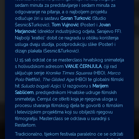
sedam minuta za predstavljanje i sedam minuta za
odgovaranje na pitanja, a o najboljem projektu
odlučuje žiri u sastavu
Goran Turković
(Studio
Šesnić&Turković),
Tom Vujnović
(Poster) i
Jovan
Marjanović
(direktor industrijskog odjela, Sarajevo FF).
Najbolji ‘kratkiš’ dobit će nagradu u obliku korištenja
usluga dvaju studija, postprodukciju slike (Poster) i
dizajn plakata (Šesnić&Turković).
U 15 sati održat će se masterclass hrvatskog snimatelja
s holivudskom adresom
VANJE ČERNJULA
, čiji rad
uključuje serije
Kronike Times Squarea
(HBO),
Marco
Polo
(Netflix),
The Gilded Age
(HBO) te globalni filmski
hit
Suludo bogati Azijci
. U razgovoru s
Marijem
Sablićem
, predsjednikom Hrvatske udruge filmskih
snimatelja, Černjul će otkriti koja je njegova uloga u
procesu stvaranja filmskog djela te govoriti o filmskim
i televizijskim projektima koji su obilježili njegovu
filmografiju. Masterclass se održava u suradnji s
Restartom.
Tradicionalno, tijekom festivala paralelno će se održati