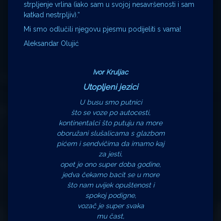
strpljenje vrlina (iako sam u svojoj nesavršenosti i sam
katkad nestrpljiv).“
Mi smo odlučili njegovu pjesmu podijeliti s vama!
Aleksandar Olujić
Ivor Kruljac
Utopljeni jezici
U busu smo putnici
što se voze po autocesti,
kontinentalci što putuju na more
oboružani slušalicama s glazbom
pićem i sendvičima da imamo kaj
za jesti,
opet je ono super doba godine,
jedva čekamo bacit se u more
što nam uvijek opuštenost i
spokoj podigne,
vozač je super svaka
mu čast,