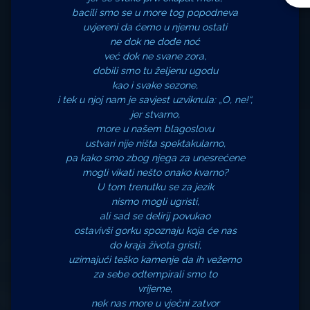
bacili smo se u more tog popodneva
uvjereni da ćemo u njemu ostati
ne dok ne dođe noć
već dok ne svane zora,
dobili smo tu željenu ugodu
kao i svake sezone,
i tek u njoj nam je savjest uzviknula: „O, ne!“,
jer stvarno,
more u našem blagoslovu
ustvari nije ništa spektakularno,
pa kako smo zbog njega za unesrećene
mogli vikati nešto onako kvarno?
U tom trenutku se za jezik
nismo mogli ugristi,
ali sad se delirij povukao
ostavivši gorku spoznaju koja će nas
do kraja života gristi,
uzimajući teško kamenje da ih vežemo
za sebe odtempirali smo to
vrijeme,
nek nas more u vječni zatvor