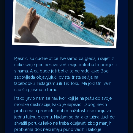
Pjesnici su čudne ptice. Ne samo da gledaju svijet iz
neke svoje perspektive već imaju potrebu to podijeliti
s nama. A da bude još bolje, to ne rade kako Bog
zapovijeda objavljujući dvista, trista selfija na
facebooku, Instagramu ili Tik Toku. Ma jok! Oni vam
napišu pjesmu o tome.
I tako, javio nam se naš Ivor koji je na putu do svoje
morske destinacije, kako je napisao, „zbog nekih
problema u prometu, dobio nažalost inspiraciju za
jednu tužnu pjesmu. Nadam se da iako tužna ljudi će
shvatiti poruku kako ne treba očajavati zbog manjih
problema dok neki imaju puno većih i kako je