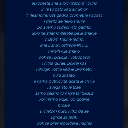
autocesta ima svojih izazova i puno
ih je tu palo kad su umor
ili nesmotrenost gadna prometna napast,
i desilo se neko sranje
po svemu sudeći vrlo gadno,
iako ne znamo detalje pa je znanje
o istom krajnje jadno,
ima li živih, ozlijeđenih i/ili
mrtvih nije znano,
dok se i policija i vatrogasci
i hitna guraju pokraj nas
i drugih vozila kad je prometni
fluid zastao,
a nama putnicima dosta je crnila
i svega što je loše,
samo želimo to more taj luksuz
koji nismo vidjeli od godine
prošle,
u cijelom busu nitko da se
ugrize za jezik,
dok se bijes ispovljava naglas