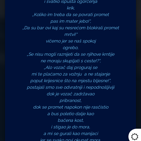
i svatko ispušta ogorčenja
krik,
„Koliko im treba da se povrati promet
pas im mater jebo!“,
„Da su bar ovi kaj su nesrećom blokirali promet
mrtvi!“
vičemo jer se naš spokoj
ogrebo,
„Se nisu mogli raznijeti da se njihove krntije
ne moraju skupljati s ceste!?“,
„Alo vozač daj proguraj se
mi te plaćamo za vožnju a ne stajanje
poput krijesnice što na mjestu bljesne!“,
postajali smo sve odvratniji i nepodnošljiviji
dok je vozač zadržavao
pribranost,
dok se promet napokon nije rasčistio
a bus poletio dalje kao
bačena kost,
i stigao je do mora,
a mi se gurali kao manijaci
jer se svako prvi okupat mora,