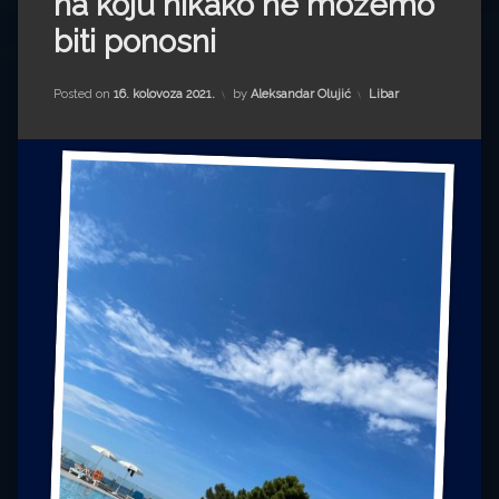
na koju nikako ne možemo
Impressum
Milenko Strižak
biti ponosni
Drugi autori
Drugi autori
Kategorije:
Posted on
16. kolovoza 2021.
by
Aleksandar Olujić
Libar
Matea Andrić
Ljiljana Lekanić-Kljaić
Željko Krznarić
Mario Lovreković
Miroslav Šantek