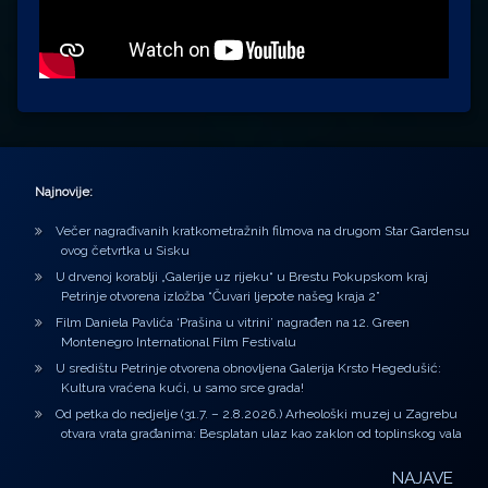
Najnovije:
Večer nagrađivanih kratkometražnih filmova na drugom Star Gardensu
ovog četvrtka u Sisku
U drvenoj korablji „Galerije uz rijeku“ u Brestu Pokupskom kraj
Petrinje otvorena izložba “Čuvari ljepote našeg kraja 2”
Film Daniela Pavlića ‘Prašina u vitrini’ nagrađen na 12. Green
Montenegro International Film Festivalu
U središtu Petrinje otvorena obnovljena Galerija Krsto Hegedušić:
Kultura vraćena kući, u samo srce grada!
Od petka do nedjelje (31.7. – 2.8.2026.) Arheološki muzej u Zagrebu
otvara vrata građanima: Besplatan ulaz kao zaklon od toplinskog vala
NAJAVE