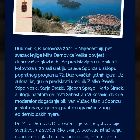
Dubrovnik, 8. kolovoza 2021. – Najrecentniji, peti
svezak knjige Miha Demovića Velika povijest
dubrovačke glazbe bit će predstavljen u utorak, 10.
kolovoza u 20 sati u atriju palače Sponza u sklopu
popratnog programa 72. Dubrovačkih ljetnih igara. Uz
autora, knjigu će predstaviti urednik Zlatko Pavetić,
Stipe Nosić, Sanja Dražić, Stjepan Šprajc i Karlo Šimek,
a ulogu naratora će imati Sebastijan Vukosavić dok će
moderator događanja biti Ivan Vučak. Ulaz u Sponzu
je slobodan, ali je broj publike ograničen zbog
epidemioloških mjera.
Dr. Miho Demović Dubrovčanin je koji je gotovo cijeli
svoj život, uz svećeničko zvanje, posvetio istraživanju
dubrovačke glazbene baštine te svojim marljivim i