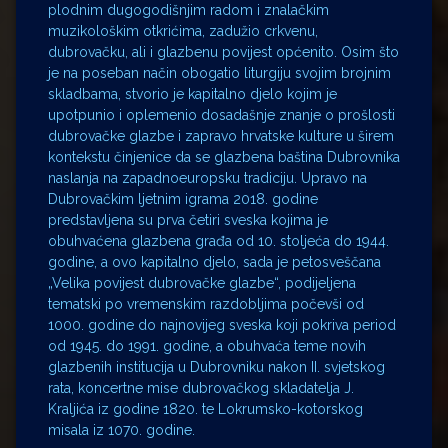
plodnim dugogodišnjim radom i znalačkim
muzikološkim otkrićima, zadužio crkvenu,
dubrovačku, ali i glazbenu povijest općenito. Osim što
je na poseban način obogatio liturgiju svojim brojnim
skladbama, stvorio je kapitalno djelo kojim je
upotpunio i oplemenio dosadašnje znanje o prošlosti
dubrovačke glazbe i zapravo hrvatske kulture u širem
kontekstu činjenice da se glazbena baština Dubrovnika
naslanja na zapadnoeuropsku tradiciju. Upravo na
Dubrovačkim ljetnim igrama 2018. godine
predstavljena su prva četiri sveska kojima je
obuhvaćena glazbena građa od 10. stoljeća do 1944.
godine, a ovo kapitalno djelo, sada je petosveščana
„Velika povijest dubrovačke glazbe“, podijeljena
tematski po vremenskim razdobljima počevši od
1000. godine do najnovijeg sveska koji pokriva period
od 1945. do 1991. godine, a obuhvaća teme novih
glazbenih institucija u Dubrovniku nakon II. svjetskog
rata, koncertne mise dubrovačkog skladatelja J.
Kraljića iz godine 1820. te Lokrumsko-kotorskog
misala iz 1070. godine.