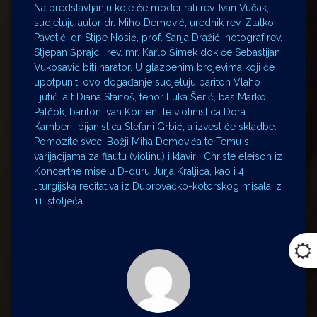
Na predstavljanju koje će moderirati rev. Ivan Vučak,
sudjeluju autor dr. Miho Demović, urednik rev. Zlatko
Pavetić, dr. Stipe Nosić, prof. Sanja Dražić, notograf rev.
Stjepan Šprajc i rev. mr. Karlo Šimek dok će Sebastijan
Vukosavić biti narator. U glazbenim brojevima koji će
upotpuniti ovo događanje sudjeluju bariton Vlaho
Ljutić, alt Diana Stanoš, tenor Luka Šerić, bas Marko
Palčok, bariton Ivan Kontent te violinistica Dora
Kamber i pijanistica Stefani Grbić, a izvest će skladbe:
Pomozite sveci Božji Miha Demovića te Temu s
varijacijama za flautu (violinu) i klavir i Christe eleison iz
Koncertne mise u D-duru Jurja Kraljića, kao i 4
liturgijska recitativa iz Dubrovačko-kotorskog misala iz
11. stoljeća.