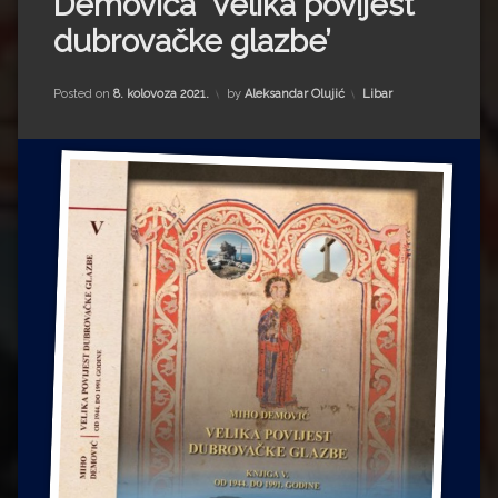
Demovića ‘Velika povijest
Impressum
Milenko Strižak
dubrovačke glazbe’
Drugi autori
Drugi autori
Kategorije:
Posted on
8. kolovoza 2021.
by
Aleksandar Olujić
Libar
Matea Andrić
Ljiljana Lekanić-Kljaić
Željko Krznarić
Mario Lovreković
Miroslav Šantek