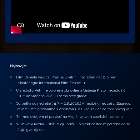
Najnovije:
Film Daniela Pavlića ‘Prašina u vitrini’ nagrađen na 12. Green
Montenegro International Film Festivalu
U središtu Petrinje otvorena obnovljena Galerija Krsto Hegedušić:
Kultura vraćena kući, u samo srce grada!
Od petka do nedjelje (31.7. – 2.8.2026.) Arheološki muzej u Zagrebu
otvara vrata građanima: Besplatan ulaz kao zaklon od toplinskog vala
‘Ni med cvetjem ni pravice’ na Aleji hrvatskih sportskih velikana
“Rubikova kocka – složi svoju priču”, projekt nastao iz potrebe da se
čuje glas djece!