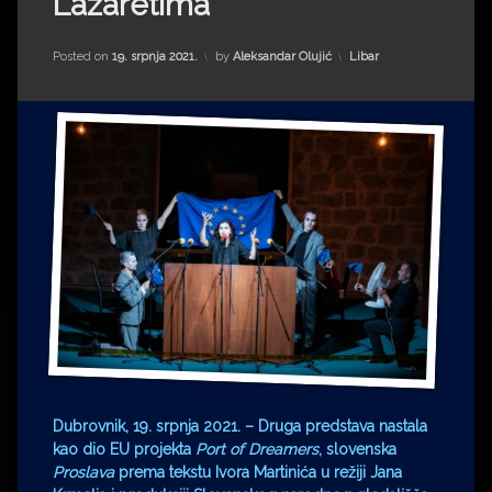
Lazaretima
Impressum
Milenko Strižak
Drugi autori
Drugi autori
Kategorije:
Posted on
19. srpnja 2021.
by
Aleksandar Olujić
Libar
Matea Andrić
Ljiljana Lekanić-Kljaić
Željko Krznarić
Mario Lovreković
Miroslav Šantek
Dubrovnik, 19. srpnja 2021. – Druga predstava nastala
kao dio EU projekta
Port of Dreamers
, slovenska
Proslava
prema tekstu Ivora Martinića u režiji Jana