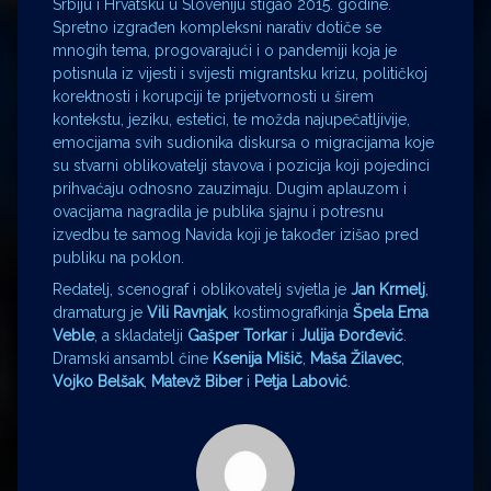
Srbiju i Hrvatsku u Sloveniju stigao 2015. godine.
Spretno izgrađen kompleksni narativ dotiče se
mnogih tema, progovarajući i o pandemiji koja je
potisnula iz vijesti i svijesti migrantsku krizu, političkoj
korektnosti i korupciji te prijetvornosti u širem
kontekstu, jeziku, estetici, te možda najupečatljivije,
emocijama svih sudionika diskursa o migracijama koje
su stvarni oblikovatelji stavova i pozicija koji pojedinci
prihvaćaju odnosno zauzimaju. Dugim aplauzom i
ovacijama nagradila je publika sjajnu i potresnu
izvedbu te samog Navida koji je također izišao pred
publiku na poklon.
Redatelj, scenograf i oblikovatelj svjetla je
Jan Krmelj
,
dramaturg je
Vili Ravnjak
, kostimografkinja
Špela Ema
Veble
, a skladatelji
Gašper Torkar
i
Julija Đorđević
.
Dramski ansambl čine
Ksenija Mišič
,
Maša Žilavec
,
Vojko Belšak
,
Matevž Biber
i
Petja Labović
.