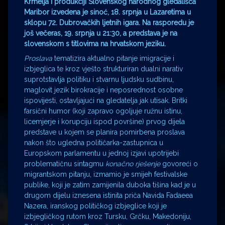
Krmelja i produkciji Slovenskog narodnog gledališča
Maribor izvedena je sinoć, 18. srpnja u Lazaretima u
sklopu 72. Dubrovačkih ljetnih igara. Na rasporedu je
još večeras, 19. srpnja u 21:30, a predstava je na
slovenskom s titlovima na hrvatskom jeziku.
Proslava
tematizira aktualno pitanje imigracije i
izbjeglica te kroz vješto strukturiran dualni narativ
suprotstavlja politiku i stvarnu ljudsku sudbinu,
maglovit jezik birokracije i neposrednost osobne
ispovijesti, ostavljajući na gledatelja jak utisak. Britki
farsični humor (koji zapravo ogoljuje ružnu istinu,
licemjerje i korupciju ispod površine) prvog dijela
predstave u kojem se planira pomirbena proslava
nakon što ugledna političarka-zastupnica u
Europskom parlamentu u jednoj izjavi upotrijebi
problematičnu sintagmu
konačno rješenje
govoreći o
migrantskom pitanju, izmamio je smijeh festivalske
publike, koji je zatim zamijenila duboka tišina kad je u
drugom dijelu iznesena istinita priča Navida Fadaeea
Nazera, iranskog političkog izbjeglice koji je
izbjegličkog rutom kroz Tursku, Grčku, Makedoniju,