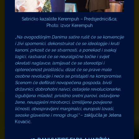
Satiričko kazalište Kerempuh – Predsjednici&ca;
Photo: izvor Kerempuh
„Na ovogodišnjim Danima satire rušit će se konvencije
i živi spomenici, dekonstruirat će se ideologije i kruti
kanoni, prkosit će se stvarnosti, a ponekad i svakoj
logici, rastvarat će se neuralgične točke i svijet
okretati naglavce, ismijavat će se stereotipi i
opterećenost prošlošću, dizat će se prave male
osobne revolucije i neće se pristajati na kompromise.
Scenom će defilirati novopečena gospoda, bivši
državnici, dobrohotni naivci, ostarjele revolucionarke,
izgubljena mladež, prividno sretni parovi, ostavljene
žene, neuspješni mirotvorci, izmišljene povijesne
ličnosti, obespravljeni marginalci, europski lovaši,
seoske glavešine i mnogi drugi.“
– zaključila je Jelena
Kovačić.