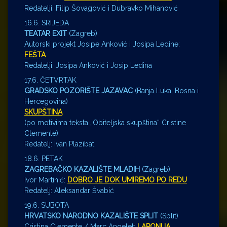
Redatelji: Filip Šovagović i Dubravko Mihanović
16.6. SRIJEDA
TEATAR EXIT
(Zagreb)
Autorski projekt Josipe Anković i Josipa Ledine:
FEŠTA
Redatelji: Josipa Anković i Josip Ledina
17.6. ČETVRTAK
GRADSKO POZORIŠTE JAZAVAC
(Banja Luka, Bosna i
Hercegovina)
SKUPŠTINA
(po motivima teksta „Obiteljska skupština“ Cristine
Clemente)
Redatelj: Ivan Plazibat
18.6. PETAK
ZAGREBAČKO KAZALIŠTE MLADIH
(Zagreb)
Ivor Martinić:
DOBRO JE DOK UMIREMO PO REDU
Redatelj: Aleksandar Švabić
19.6. SUBOTA
HRVATSKO NARODNO KAZALIŠTE SPLIT
(Split)
Cristina Clemente / Marc Angelet:
LAPONIJA