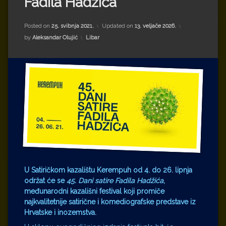
Fadila Hadžića
Impressum
Milenko Strižak
Drugi autori
Drugi autori
Posted on
25. svibnja 2021.
Updated on
13. veljače 2026.
Kategorije:
by
Aleksandar Olujić
Libar
Matea Andrić
Ljiljana Lekanić-Kljaić
Željko Krznarić
Mario Lovreković
Miroslav Šantek
U Satiričkom kazalištu Kerempuh od 4. do 26. lipnja
održat će se
45. Dani satire Fadila Hadžića
,
međunarodni kazališni festival koji promiče
najkvalitetnije satirične i komediografske predstave iz
Hrvatske i inozemstva.