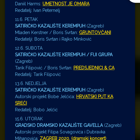
Daniil Harms:
UMETNOST JE OMARA
Redatelj: Ivan Peternelj
11.6. PETAK
SATIRIČKO KAZALIŠTE KEREMPUH
(Zagreb)
Mladen Kerstner / Boris Svrtan:
GRUNTOVČANI
Redatelji: Boris Svrtan i Rajko Minković
12.6. SUBOTA
SATIRIČKO KAZALIŠTE KEREMPUH / FIJI GRUPA
(Zagreb)
Tarik Filipović / Boris Svrtan:
PREDSJEDNICI & CA
Redatelj: Tarik Filipović
13.6. NEDJELJA
SATIRIČKO KAZALIŠTE KEREMPUH
(Zagreb)
Autorski projekt Bobe Jelčića:
HRVATSKI PUT KA
SREĆI
Redatelj: Bobo Jelčić
15.6. UTORAK
GRADSKO DRAMSKO KAZALIŠTE GAVELLA
(Zagreb)
Autorski projekt Filipa Šovagovića i Dubravka
Mihanovića:
ZAGREB 2020. (dramski koncert)