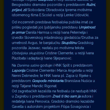
Beogradsko dramsko pozorište s predstavom
Ružni,
prljavi, zli
Slobodana Obradovića (prema motivima
istoimenog filma E.Scole) u režiji Lenke Udovički.
Od inozemnih predstava festivalska publika imat će
priliku pogledati još ljubljansku predstavu
Umjetnost
je ormar
Daniila Harmsa u režiji Ivana Peternelja i
izvedbi Slovenskog mladinskog gledališča/Društva za
umetnost Avgus, te banjalučku
Skupštinu
Gradskog
pozorišta Jazavac, nastalu po motivima teksta
Obiteljska skupština
Cristine Clemente, u režiji Ivana
Plazibata i adaptaciji Ivane Stjepanović.
Na
Danima satire
gostuje i HNK Split s predstavom
Laponija
Cristine Clemente i Marca Angeleta u režiji
Nenni Delmestre, te HNK Ivana pl. Zajca iz Rijeke s
predstavom
Gospođa ministark
a
Branislava Nušića u
režiji Tatjane Mandić Rigonat.
Od zagrebačkih kazališta na festivalu će nastupiti HNK
u Zagrebu s predstavom
Znaš ti tko sam ja
autora i
redatelja Ivana Penovića, Gradsko dramsko kazalište
Gavella s autorskim projektom Filipa Šovagovića i