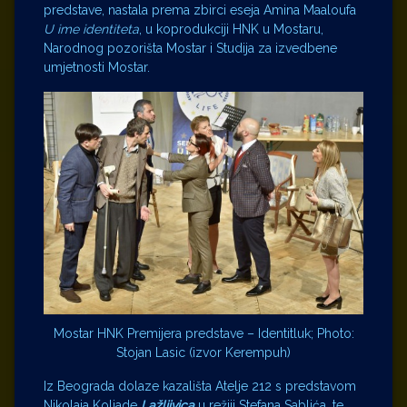
predstave, nastala prema zbirci eseja Amina Maaloufa
U ime identiteta
, u koprodukciji HNK u Mostaru,
Narodnog pozorišta Mostar i Studija za izvedbene
umjetnosti Mostar.
Mostar HNK Premijera predstave – Identitluk; Photo:
Stojan Lasic (izvor Kerempuh)
Iz Beograda dolaze kazališta Atelje 212 s predstavom
Nikolaja Koljade
Lažljivica
u režiji Stefana Sablića, te