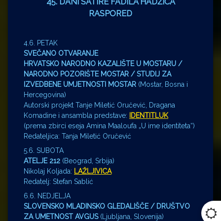
45. DANI SATIRE FADILA HADŽIĆA
RASPORED
4.6. PETAK
SVEČANO OTVARANJE
HRVATSKO NARODNO KAZALIŠTE U MOSTARU /
NARODNO POZORIŠTE MOSTAR / STUDIJ ZA
IZVEDBENE UMJETNOSTI MOSTAR
(Mostar, Bosna i
Hercegovina)
Autorski projekt Tanje Miletić Oručević, Dragana
Komadine i ansambla predstave:
IDENTITLUK
(prema zbirci eseja Amina Maaloufa „U ime identiteta“)
Redateljica: Tanja Miletić Oručević
5.6. SUBOTA
ATELJE 212
(Beograd, Srbija)
Nikolaj Koljada:
LAŽLJIVICA
Redatelj: Stefan Sablić
6.6. NEDJELJA
SLOVENSKO MLADINSKO GLEDALIŠČE / DRUŠTVO
ZA UMETNOST AVGUS
(Ljubljana, Slovenija)