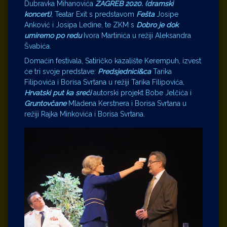
Dubravka Mihanovića
ZAGREB 2020. (dramski
koncert)
, Teatar Exit s predstavom
Fešta
Josipe
Anković i Josipa Ledine, te ZKM s
Dobro je dok
umiremo po redu
Ivora Martinića u režiji Aleksandra
Švabića.
Domaćin festivala, Satiričko kazalište Kerempuh, izvest
će tri svoje predstave:
Predsjednici&ca
Tarika
Filipovića i Borisa Svrtana u režiji Tarika Filipovića,
Hrvatski put ka sreći
autorski projekt Bobe Jelčića i
Gruntovčane
Mladena Kerstnera i Borisa Svrtana u
režiji Rajka Minkovića i Borisa Svrtana.