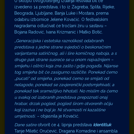
U sklopu ovogodišnjeg izdanja festivala bit će
izvedeno 14 predstava, i to iz Zagreba, Splita, Rijeke,
Beograda, Ljubljane, Banja Luke i Mostara, prema
odabiru izbornice Jelene Kovačić. O festivalskim
nagradama odlučivat će tročlani žiru u sastavu –
Bojana Radović, Ivana Krizmanić i Matko Botić.
„Generacijska i estetska raznolikost odabranih
predstava s jedne strane svjedoči o beskonačnim
varijantama satiričnog, ali i šire komičnog naboja, a s
druge pak strane susreće se u onom najvažnijem –
smijehu i oštrici koja zna zašto i gdje pogađa. Nijanse
tog smijeha bit će zasigurno različite. Ponekad ćemo
„pucati“ od smijeha, ponekad ćemo se smijati od
nelagode, ponekad se zavjerenički podsmjehivati, a
ponekad tek sramežljivo hihotati. No mislim da ćemo
u svakoj od izabranih predstava prepoznati onaj
hrabar, drzak pogled, pogled širom otvorenih očiju
koji izaziva i ne boji je. Ni stvarnosti ni kazališne
umjetnosti. –
objasnila je Kovačić.
Dane satire
otvorit će 4. lipnja predstava
Identitluk
Tanje Miletić Oručević, Dragana Komadine i ansambla