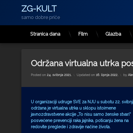
ZG-KULT
samo dobre priče
Stranica dana
Film
Glazba
Preskoči
na
sadržaj
Održana virtualna utrka pos
Posted on
24. svibnja 2021.
Updated on
16. lipnja 2022.
by
Ale
U organizaciji udruge SVE za NJU u subotu 22. svibnj
održana je virtualna utrka u sklopu istoimene
javnozdravstvene akcije „To nisu samo ženske stvari“
posvećene prevenciji raka jajnika, poticanju žena na
redovite preglede i zdravije načine života.