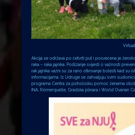
Virtua
Akcija se održava po četvrti put i posvećena je žen
raka – raka jajnika. Podizanje svijesti o važnosti prev
rak jajnika važni su za rano otkrivanje bolesti kad su i
informacijama. Iz Udruge se zahvaljuju svim sudionic
programa Centra za psihološku pomoć ženama oboljeli
INA, Römerquelle, Gradska plinara i World Ovarian Ca