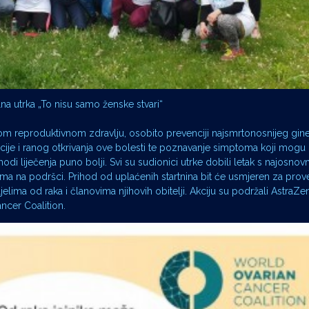
lna utrka „To nisu samo ženske stvari“
skom reproduktivnom zdravlju, osobito prevenciji najsmrtonosnijeg gi
encije i ranog otkrivanja ove bolesti te poznavanje simptoma koji mogu u
shodi liječenja puno bolji. Svi su sudionici utrke dobili letak s najosno
ima na podršci. Prihod od uplaćenih startnina bit će usmjeren za pro
ma od raka i članovima njihovih obitelji. Akciju su podržali AstraZe
ncer Coalition.