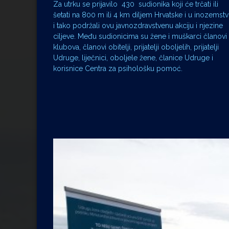
Za utrku se prijavilo 430 sudionika koji će trčati ili
šetati na 800 m ili 4 km diljem Hrvatske i u inozemst
i tako podržali ovu javnozdravstvenu akciju i njezine
ciljeve. Među sudionicima su žene i muškarci članovi
klubova, članovi obitelji, prijatelji oboljelih, prijatelji
Udruge, liječnici, oboljele žene, članice Udruge i
korisnice Centra za psihološku pomoć.