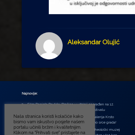
Aleksandar Olujić
Najnovije:
Film Daniela Pavlića ‘Prašina u vitrini’ nagrađen na 12.
Green Montenegro International Film Festivalu
Naša stranica koristi kolačiće kako
U središtu Petrinje otvorena obnovljena Galerija Krsto
bismo vam iskustvo posjete našem
Hegedušić: Kultura vraćena kući, u samo srce grada!
portalu učinili bržim i kvalitetnijim.
Od petka do nedjelje (31.7. – 2.8.2026.) Arheološki muzej
Klikom na "Prihvati sve" pristajete na