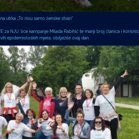
lna utrka „To nisu samo ženske stvari“
 za NJU, lice kampanje Milada Rabihić te manji broj članica i korisn
vih epidemioloških mjera, obilježile ovaj dan.