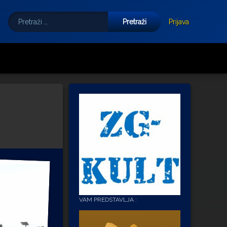
Pretraži:
Tube
E-mail
Prijava
VAM PREDSTAVLJA :