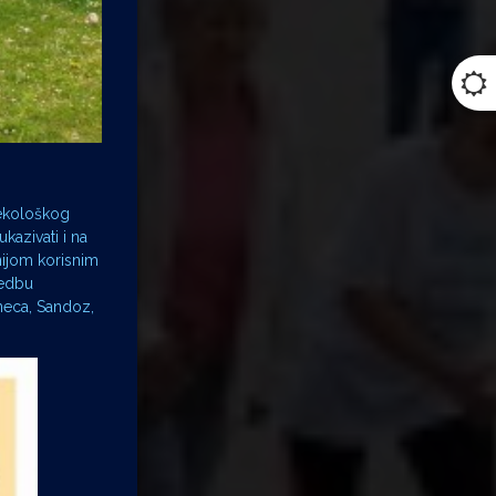
nekološkog
kazivati i na
vnijom korisnim
vedbu
neca, Sandoz,