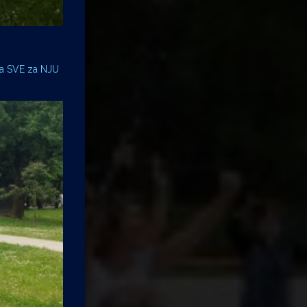
ica SVE za NJU