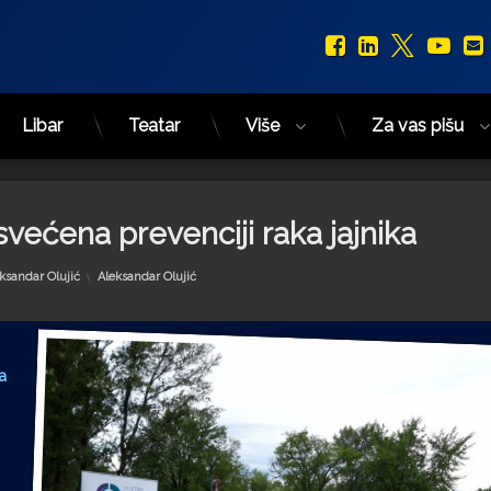
Facebook
LinkedIn
X.com
You
Libar
Teatar
Više
Za vas pišu
većena prevenciji raka jajnika
Kategorije:
ksandar Olujić
Aleksandar Olujić
a