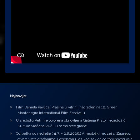
Najnovije:
Film Daniela Pavlića ‘Prašina u vitrini’ nagrađen na 12. Green
Montenegro International Film Festivalu
U središtu Petrinje otvorena obnovljena Galerija Krsto Hegedušić:
Kultura vraćena kući, u samo srce grada!
Od petka do nedjelje (31.7. – 2.8.2026.) Arheološki muzej u Zagrebu
otvara vrata građanima: Besplatan ulaz kao zaklon od toplinskog vala