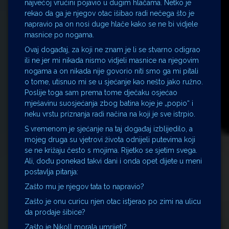
najvećoj vrućini pojavio u dugim hlačama. Netko je
rekao da ga je njegov otac išibao radi nečega što je
napravio pa on nosi duge hlače kako se ne bi vidjele
masnice po nogama.
Ovaj događaj, za koji ne znam je li se stvarno odigrao
ili ne jer mi nikada nismo vidjeli masnice na njegovim
nogama a on nikada nije govorio niti smo ga mi pitali
o tome, utisnuo mi se u sjećanje kao nešto jako ružno.
Poslije toga sam prema tome dječaku osjećao
mješavinu suosjećanja zbog batina koje je „popio“ i
neku vrstu priznanja radi načina na koji je sve istrpio.
S vremenom je sjećanje na taj događaj izblijedilo, a
mojeg druga su vjetrovi života odnijeli putevima koji
se ne križaju često s mojima. Rijetko se sjetim svega.
Ali, dođu ponekad takvi dani i onda opet dijete u meni
postavlja pitanja:
Zašto mu je njegov tata to napravio?
Zašto je onu curicu njen otac istjerao po zimi na ulicu
da prodaje šibice?
Zašto je Nikoll morala umrijeti?