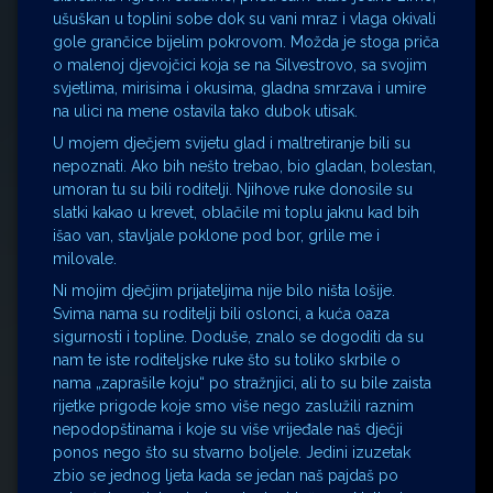
ušuškan u toplini sobe dok su vani mraz i vlaga okivali
gole grančice bijelim pokrovom. Možda je stoga priča
o malenoj djevojčici koja se na Silvestrovo, sa svojim
svjetlima, mirisima i okusima, gladna smrzava i umire
na ulici na mene ostavila tako dubok utisak.
U mojem dječjem svijetu glad i maltretiranje bili su
nepoznati. Ako bih nešto trebao, bio gladan, bolestan,
umoran tu su bili roditelji. Njihove ruke donosile su
slatki kakao u krevet, oblačile mi toplu jaknu kad bih
išao van, stavljale poklone pod bor, grlile me i
milovale.
Ni mojim dječjim prijateljima nije bilo ništa lošije.
Svima nama su roditelji bili oslonci, a kuća oaza
sigurnosti i topline. Doduše, znalo se dogoditi da su
nam te iste roditeljske ruke što su toliko skrbile o
nama „zaprašile koju“ po stražnjici, ali to su bile zaista
rijetke prigode koje smo više nego zaslužili raznim
nepodopštinama i koje su više vrijeđale naš dječji
ponos nego što su stvarno boljele. Jedini izuzetak
zbio se jednog ljeta kada se jedan naš pajdaš po