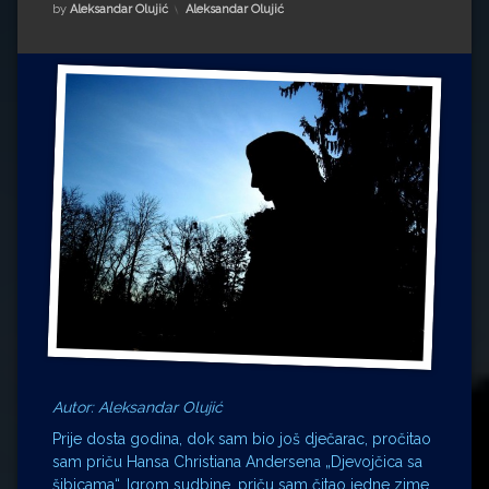
Impressum
Milenko Strižak
Kategorije:
by
Aleksandar Olujić
Aleksandar Olujić
Drugi autori
Drugi autori
Matea Andrić
Ljiljana Lekanić-Kljaić
Željko Krznarić
Mario Lovreković
Miroslav Šantek
Autor: Aleksandar Olujić
Prije dosta godina, dok sam bio još dječarac, pročitao
sam priču Hansa Christiana Andersena „Djevojčica sa
šibicama“. Igrom sudbine, priču sam čitao jedne zime,