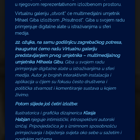
u njegovom reprezentativnom izložbenom prostoru.
Virtualnu galeriju „otvorit” će multimedijalni umjetnik
Mihael Giba izložbom „Prisutnost”. Giba u svojem radu
primjenjuje digitalne alate u istraživanjima u sferi
medija.
22.
ožujka, na samu godišnjicu zagrebačkog potresa,
inaugurirat ćemo našu Virtualnu galeriju
predstavljanjem prvog umjetnika – multimedijalnog
umjetnika Mihaela Gibu.
Giba u svojem radu
primjenjuje digitalne alate u istraživanjima u sferi
medija. Autor je brojnih interaktivnih instalacija i
aplikacija u čijem su fokusu često društvena i
politička stvarnost i komentiranje sustava u kojem
živimo.
Potom slijede još četiri izložbe:
Ilustratorica i grafička dizajnerica
Klasja
Habjan
njeguje intimistički, introspektivni autorski
izričaj. Pripovjedačica je s iznimnom sposobnošću
primjećivanja i bilježenja svijeta oko sebe u sažetim i
poetskim pričama.