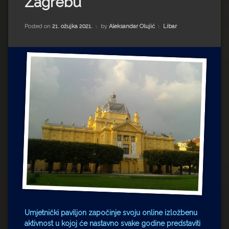
Zagrebu
Impressum
Milenko Strižak
Drugi autori
Drugi autori
Kategorije:
Posted on
21. ožujka 2021.
by
Aleksandar Olujić
Libar
Matea Andrić
Ljiljana Lekanić-Kljaić
Željko Krznarić
Mario Lovreković
Miroslav Šantek
Umjetnički paviljon započinje svoju online izložbenu
aktivnost u kojoj će nastavno svake godine predstaviti