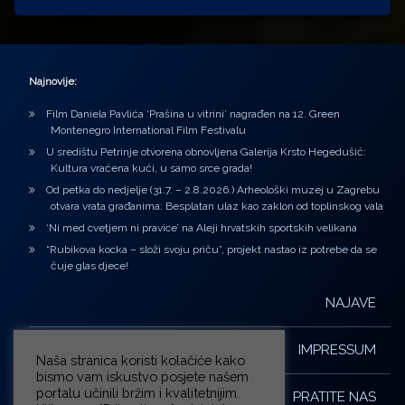
Najnovije:
Film Daniela Pavlića ‘Prašina u vitrini’ nagrađen na 12. Green
Montenegro International Film Festivalu
U središtu Petrinje otvorena obnovljena Galerija Krsto Hegedušić:
Kultura vraćena kući, u samo srce grada!
Od petka do nedjelje (31.7. – 2.8.2026.) Arheološki muzej u Zagrebu
otvara vrata građanima: Besplatan ulaz kao zaklon od toplinskog vala
‘Ni med cvetjem ni pravice’ na Aleji hrvatskih sportskih velikana
“Rubikova kocka – složi svoju priču”, projekt nastao iz potrebe da se
čuje glas djece!
NAJAVE
IMPRESSUM
Naša stranica koristi kolačiće kako
bismo vam iskustvo posjete našem
portalu učinili bržim i kvalitetnijim.
PRATITE NAS