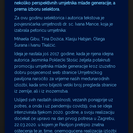
nekoliko perspektivnih umjetnika mlađe generacije, a
prema izboru selektora.
Za ovu godinu selektorica i autorica tekstova je
povjesničarka umjetnosti dr. sc. Ivana Mance, koja je
izabrala petoricu umjetnika:
Mihaela Gibu, Tina Dožića, Klasju Habjan, Olega
Šurana i Ivanu Tkalčić.
Ideja je nastala još 2017. godine, kada je njena idejna
autorica Jasminka Poklečki Stošić željela potaknuti
promociju umjetnika mlađe generacije kroz izuzetno
dobru posjećenost web stranice Umjetničkog
paviljona naročito za vrijeme naših međunarodnih
izložbi, kada smo bilježili veliki broj pregleda stranice
iz zemlje, ali i iz inozemstva.
Uslijed svih nastalih okolnosti, vezanih ponajprije uz
potres, a onda i uz pandemiju covid19, ova se ideja
intenzivirala tijekom 2020. godine, a svoju realizaciju
dočekat će upravo na dan prvog potresa u Zagrebu,
22.03.2020. u kojem je Paviljon pretrpio znatna
oštećenja te je, time, onemogućena realizacija izložbi