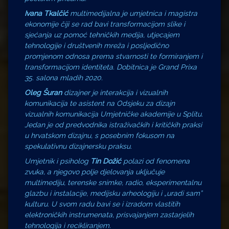
Ivana Tkalčić
multimedijalna je umjetnica i magistra
ekonomije čiji se rad bavi transformacijom slike i
sjećanja uz pomoć tehničkih medija, utjecajem
tehnologije i društvenih mreža i posljedično
promjenom odnosa prema stvarnosti te formiranjem i
transformacijom identiteta. Dobitnica je Grand Prixa
35. salona mladih 2020.
Oleg Šuran
dizajner je interakcija i vizualnih
komunikacija te asistent na Odsjeku za dizajn
vizualnih komunikacija Umjetničke akademije u Splitu.
Jedan je od predvodnika istraživačkih i kritičkih praksi
u hrvatskom dizajnu, s posebnim fokusom na
spekulativnu dizajnersku praksu.
Umjetnik i psiholog
Tin Dožić
polazi od fenomena
zvuka, a njegovo polje djelovanja uključuje
multimediju, terenske snimke, radio, eksperimentalnu
glazbu i instalacije, medijsku arheologiju i „uradi sam”
kulturu. U svom radu bavi se i izradom vlastitih
elektroničkih instrumenata, prisvajanjem zastarjelih
tehnologija i recikliranjem.