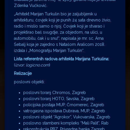
Zdenka Vučković.
„Arhitekt Marijan Turkulin bio je zaljubljenik u
arhitekturu, čovjek koji je punih 24 sata dnevno živio,
radio i mislio samo o njoj. Čovjek koji je stvarao i
projektirao baš svugdje, za objedom, na ulici, u
automobilu, čak i u snu!“, napisala je mr. sc. Arna
Šebalj koja je zajedno s Natašom Aralicom 2018.
izdala i „Monografiju Marijan Turkulin“.
Lista referentnih radova arhitekta Marijana Turkulina:
(
izvor: logicno.com
)
Relizacije
poslovni objekti:
poslovni toranj Chromos, Zagreb
poslovni toranj HOTO, Savska, Zagreb
policijska postaja MUP, Črnomerec, Zagreb
vatrogasna ispostava Dubrava, MUP, Zagreb
poslovni objekt “Agrokor”, Vukovarska, Zagreb
poslovno stambeni kompleks “Mali Palit”, Rab
rekonstrukcija PBZ, Privredna banka Zagreb,