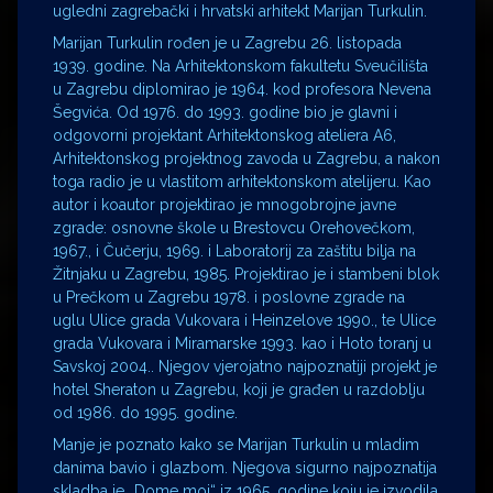
ugledni zagrebački i hrvatski arhitekt Marijan Turkulin.
Marijan Turkulin rođen je u Zagrebu 26. listopada
1939. godine. Na Arhitektonskom fakultetu Sveučilišta
u Zagrebu diplomirao je 1964. kod profesora Nevena
Šegvića. Od 1976. do 1993. godine bio je glavni i
odgovorni projektant Arhitektonskog ateliera A6,
Arhitektonskog projektnog zavoda u Zagrebu, a nakon
toga radio je u vlastitom arhitektonskom atelijeru. Kao
autor i koautor projektirao je mnogobrojne javne
zgrade: osnovne škole u Brestovcu Orehovečkom,
1967., i Čučerju, 1969. i Laboratorij za zaštitu bilja na
Žitnjaku u Zagrebu, 1985. Projektirao je i stambeni blok
u Prečkom u Zagrebu 1978. i poslovne zgrade na
uglu Ulice grada Vukovara i Heinzelove 1990., te Ulice
grada Vukovara i Miramarske 1993. kao i Hoto toranj u
Savskoj 2004.. Njegov vjerojatno najpoznatiji projekt je
hotel Sheraton u Zagrebu, koji je građen u razdoblju
od 1986. do 1995. godine.
Manje je poznato kako se Marijan Turkulin u mladim
danima bavio i glazbom. Njegova sigurno najpoznatija
skladba je „Dome moj“ iz 1965. godine koju je izvodila