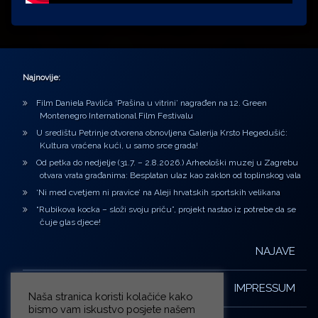
Najnovije:
Film Daniela Pavlića ‘Prašina u vitrini’ nagrađen na 12. Green
Montenegro International Film Festivalu
U središtu Petrinje otvorena obnovljena Galerija Krsto Hegedušić:
Kultura vraćena kući, u samo srce grada!
Od petka do nedjelje (31.7. – 2.8.2026.) Arheološki muzej u Zagrebu
otvara vrata građanima: Besplatan ulaz kao zaklon od toplinskog vala
‘Ni med cvetjem ni pravice’ na Aleji hrvatskih sportskih velikana
“Rubikova kocka – složi svoju priču”, projekt nastao iz potrebe da se
čuje glas djece!
NAJAVE
IMPRESSUM
Naša stranica koristi kolačiće kako
bismo vam iskustvo posjete našem