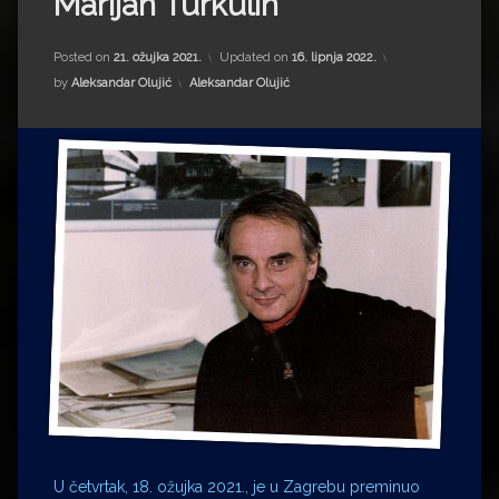
Marijan Turkulin
Impressum
Milenko Strižak
Drugi autori
Drugi autori
Posted on
21. ožujka 2021.
Updated on
16. lipnja 2022.
Kategorije:
by
Aleksandar Olujić
Aleksandar Olujić
Matea Andrić
Ljiljana Lekanić-Kljaić
Željko Krznarić
Mario Lovreković
Miroslav Šantek
U četvrtak, 18. ožujka 2021., je u Zagrebu preminuo