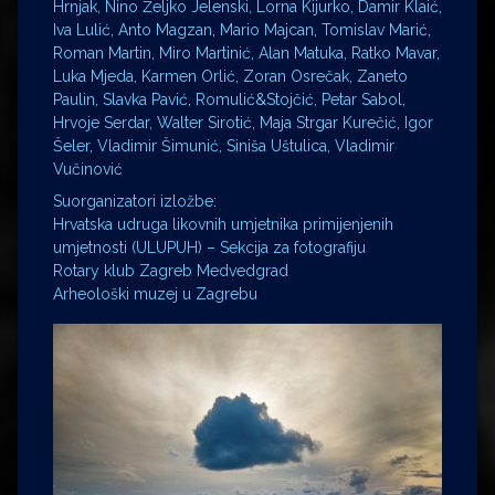
Hrnjak, Nino Željko Jelenski, Lorna Kijurko, Damir Klaić,
Iva Lulić, Anto Magzan, Mario Majcan, Tomislav Marić,
Roman Martin, Miro Martinić, Alan Matuka, Ratko Mavar,
Luka Mjeda, Karmen Orlić, Zoran Osrečak, Zaneto
Paulin, Slavka Pavić, Romulić&Stojčić, Petar Sabol,
Hrvoje Serdar, Walter Sirotić, Maja Strgar Kurečić, Igor
Šeler, Vladimir Šimunić, Siniša Uštulica, Vladimir
Vučinović
Suorganizatori izložbe:
Hrvatska udruga likovnih umjetnika primijenjenih
umjetnosti (ULUPUH) – Sekcija za fotografiju
Rotary klub Zagreb Medvedgrad
Arheološki muzej u Zagrebu