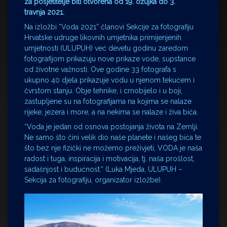
za posjetitelje biti otvorena od 19. ožujka do 3.
travnja 2021.
Na izložbi “Voda 2021” članovi Sekcije za fotografiju
Hrvatske udruge likovnih umjetnika primijenjenih
umjetnosti (ULUPUH) već devetu godinu zaredom
fotografijom prikazuju nove prikaze vode, supstance
od životne važnosti. Ove godine 33 fotografa s
ukupno 40 djela prikazuje vodu u njenom tekućem i
čvrstom stanju. Obje tehnike, i crnobijelo i u boji,
zastupljene su na fotografijama na kojima se nalaze
rijeke, jezera i more, a na nekima se nalaze i živa bića.
“Voda je jedan od osnova postojanja života na Zemlji.
Ne samo što čini velik dio naše planete i našeg bića te
što bez nje fizički ne možemo preživjeti, VODA je naša
radost i tuga, inspiracija i motivacija, tj. naša prošlost,
sadašnjost i budućnost.“ (Luka Mjeda, ULUPUH –
Sekcija za fotografiju, organizator izložbe).