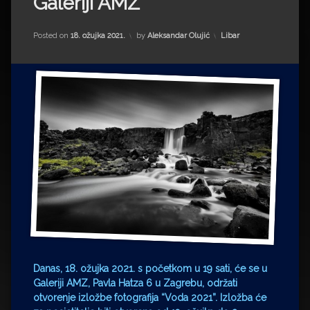
Galeriji AMZ
Impressum
Milenko Strižak
Drugi autori
Drugi autori
Kategorije:
Posted on
18. ožujka 2021.
by
Aleksandar Olujić
Libar
Matea Andrić
Ljiljana Lekanić-Kljaić
Željko Krznarić
Mario Lovreković
Miroslav Šantek
Danas, 18. ožujka 2021. s početkom u 19 sati, će se u
Galeriji AMZ, Pavla Hatza 6 u Zagrebu, održati
otvorenje izložbe fotografija “Voda 2021”. Izložba će