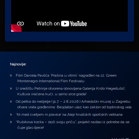
Najnovije:
Film Daniela Pavlića ‘Prašina u vitrini’ nagrađen na 12. Green
Montenegro International Film Festivalu
U središtu Petrinje otvorena obnovljena Galerija Krsto Hegedušić:
Kultura vraćena kući, u samo srce grada!
Od petka do nedjelje (31.7. – 2.8.2026.) Arheološki muzej u Zagrebu
otvara vrata građanima: Besplatan ulaz kao zaklon od toplinskog vala
‘Ni med cvetjem ni pravice’ na Aleji hrvatskih sportskih velikana
“Rubikova kocka – složi svoju priču”, projekt nastao iz potrebe da se
čuje glas djece!