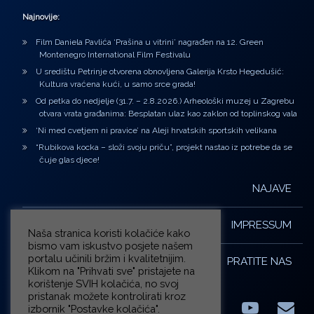
Najnovije:
Film Daniela Pavlića ‘Prašina u vitrini’ nagrađen na 12. Green
Montenegro International Film Festivalu
U središtu Petrinje otvorena obnovljena Galerija Krsto Hegedušić:
Kultura vraćena kući, u samo srce grada!
Od petka do nedjelje (31.7. – 2.8.2026.) Arheološki muzej u Zagrebu
otvara vrata građanima: Besplatan ulaz kao zaklon od toplinskog vala
‘Ni med cvetjem ni pravice’ na Aleji hrvatskih sportskih velikana
“Rubikova kocka – složi svoju priču”, projekt nastao iz potrebe da se
čuje glas djece!
NAJAVE
IMPRESSUM
Naša stranica koristi kolačiće kako
bismo vam iskustvo posjete našem
portalu učinili bržim i kvalitetnijim.
PRATITE NAS
Klikom na "Prihvati sve" pristajete na
korištenje SVIH kolačića, no svoj
pristanak možete kontrolirati kroz
izbornik "Postavke kolačića".
Facebook
LinkedIn
YouTub
E-m