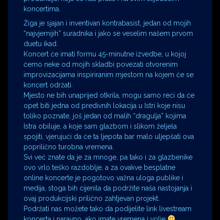
koncertima.
Žiga je sjajan i inventivan kontrabasist, jedan od mojih
“najvjernijih” suradnika i jako se veselim našem prvom
duetu ikad.
Koncert će imati formu 45-minutne izvedbe, u kojoj
ćemo neke od mojih skladbi povezati otvorenim
improvizacijama inspiriranim mjestom na kojem će se
koncert održati.
Mjesto ne bih unaprijed otkrila, mogu samo reći da će
opet biti jedna od predivnih lokacija u Istri koje nisu
toliko poznate, još jedan od malih “dragulja” kojima
Istra obiluje, a koje sam glazbom i slikom željela
spojiti, vjerujući da će ta ljepota bar malo uljepšati ova
poprilično turobna vremena.
Svi već znate da je za mnoge, pa tako i za glazbenike
ovo vrlo teško razdoblje, a za ovakve besplatne
online koncerte je pogotovo važna uloga publike i
medija, stoga bih cijenila da podržite naša nastojanja i
ovaj produkcijski prilično zahtjevan projekt.
Podržati nas možete tako da podijelite link livestream
koncerta i naravno, ako imate vremena i volje