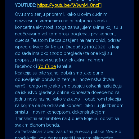
YOUTUBE:
https://youtu.be/WlwnM_OncFI
Ovu smo seriju pripremili kako u ovim čudnim i
neizvjesnim vremenima ne bi potpuno zamrla
koncertna aktivnost, stoga zahvaljujem svima koji su u
neočekivano velikom broju pogledali prvi koncert,
duet sa Faustom Beccalossijem na harmonici, održan
ispred crkvice Sv. Roka u Draguću 31.10.2020., a koji
do sada ima oko 12000 pregleda (za one koji su
propustili linkovi su još uvijek aktivni na mom
Facebook i
YouTube
kanalu).
Reakcije su bile sjajne, dobili smo jako puno
oduševljenih poruka iz zemlje i inozemstva (hvala
vam!) i drago mi je ako smo uspjeli ostvariti našu želju
da iskustvo gledanja online koncerata dovedemo na
jednu novu razinu, kako vizualno – odabirom lokacija
na kojima će se održavati koncerti, tako i u glazbenom
smislu – novim konceptom, dekonstrukcijom
Transhistria ensemblea na 4 dueta koje ću održati sa
svakim članom benda.
Za fantastičan video zaslužna je ekipa pulske MedVid
produkcije, koja će nas pratiti i na svim slijedećim