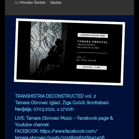
Impressum
Milenko Strižak
Kategorije:
by
Miroslav Šantek
Glazba
Drugi autori
Drugi autori
Matea Andrić
Ljiljana Lekanić-Kljaić
Željko Krznarić
Mario Lovreković
Miroslav Šantek
TRANSHISTRIA DECONSTRUCTED vol. 2
Tamara Obrovac (glas), Žiga Golob (kontrabas)
Nedjelja, 07.03.2021. u 17:00h
LIVE: Tamara Obrovac Music – Facebook page &
Youtube channel
FACEBOOK: https://www.facebook.com/
tamara.obrovac/posts/
10158096526942406