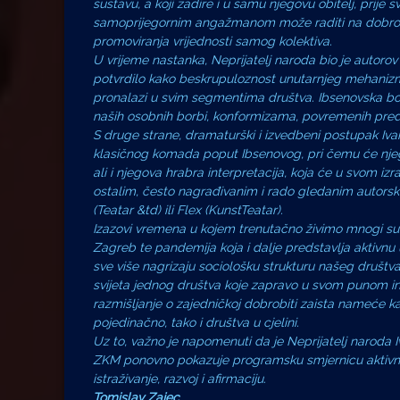
sustavu, a koji zadire i u samu njegovu obitelj, prije s
samoprijegornim angažmanom može raditi na dobrobiti
promoviranja vrijednosti samog kolektiva.
U vrijeme nastanka, Neprijatelj naroda bio je autor
potvrdilo kako beskrupuloznost unutarnjeg mehanizm
pronalazi u svim segmentima društva. Ibsenovska borb
naših osobnih borbi, konformizama, povremenih predaj
S druge strane, dramaturški i izvedbeni postupak Ivan
klasičnog komada poput Ibsenovog, pri čemu će njego
ali i njegova hrabra interpretacija, koja će u svom iz
ostalim, često nagrađivanim i rado gledanim autors
(Teatar &td) ili Flex (KunstTeatar).
Izazovi vremena u kojem trenutačno živimo mnogi su i 
Zagreb te pandemija koja i dalje predstavlja aktivnu
sve više nagrizaju sociološku strukturu našeg društva,
svijeta jednog društva koje zapravo u svom punom in
razmišljanje o zajedničkoj dobrobiti zaista nameće 
pojedinačno, tako i društva u cjelini.
Uz to, važno je napomenuti da je Neprijatelj naroda
ZKM ponovno pokazuje programsku smjernicu aktivne
istraživanje, razvoj i afirmaciju.
Tomislav Zajec