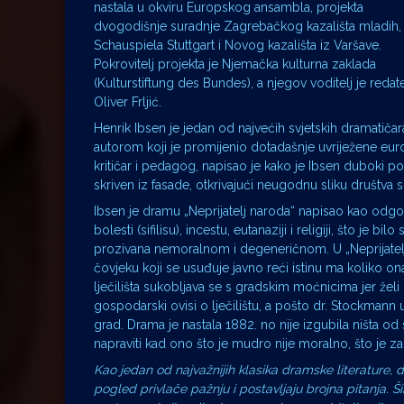
nastala u okviru Europskog ansambla, projekta
dvogodišnje suradnje Zagrebačkog kazališta mladih,
Schauspiela Stuttgart i Novog kazališta iz Varšave.
Pokrovitelj projekta je Njemačka kulturna zaklada
(Kulturstiftung des Bundes), a njegov voditelj je redate
Oliver Frljić.
Henrik Ibsen je jedan od najvećih svjetskih dramatiča
autorom koji je promijenio dotadašnje uvriježene eu
kritičar i pedagog, napisao je kako je Ibsen duboki po
skriven iz fasade, otkrivajući neugodnu sliku društva 
Ibsen je dramu „Neprijatelj naroda“ napisao kao odgov
bolesti (sifilisu), incestu, eutanaziji i religiji, što
prozivana nemoralnom i degeneričnom. U „Neprijatelju
čovjeku koji se usuđuje javno reći istinu ma koliko o
lječilišta sukobljava se s gradskim moćnicima jer želi o
gospodarski ovisi o lječilištu, a pošto dr. Stockmann u
grad. Drama je nastala 1882. no nije izgubila ništa od svo
napraviti kad ono što je mudro nije moralno, što je za
Kao jedan od najvažnijih klasika dramske literature,
pogled privlače pažnju i postavljaju brojna pitanja.