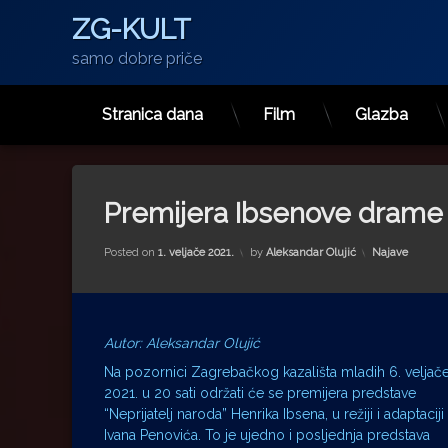
ZG-KULT
samo dobre priče
Stranica dana
Film
Glazba
Preskoči
na
sadržaj
Premijera Ibsenove drame ‘
Kategorije:
Posted on
1. veljače 2021.
by
Aleksandar Olujić
Najave
Autor: Aleksandar Olujić
Na pozornici Zagrebačkog kazališta mladih 6. veljač
2021. u 20 sati održati će se premijera predstave
“Neprijatelj naroda” Henrika Ibsena, u režiji i adaptaciji
Ivana Penovića. To je ujedno i posljednja predstava