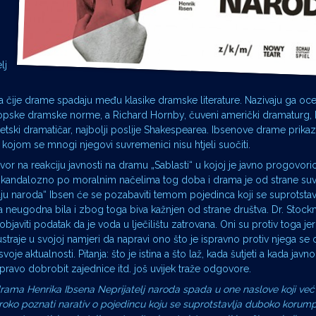
lj
ra čije drame spadaju među klasike dramske literature. Nazivaju ga oc
ropske dramske norme, a Richard Hornby, čuveni američki dramaturg, k
etski dramatičar, najbolji poslije Shakespearea. Ibsenove drame prikazu
s kojom se mnogi njegovi suvremenici nisu htjeli suočiti.
or na reakciju javnosti na dramu „Sablasti“ u kojoj je javno progovori
 je bilo skandalozno po moralnim načelima tog doba i drama je od strane s
 naroda“ Ibsen će se pozabaviti temom pojedinca koji se suprotstavlj
na neugodna bila i zbog toga biva kažnjen od strane društva. Dr. Stockm
bjaviti podatak da je voda u lječilištu zatrovana. Oni su protiv toga jer 
straje u svojoj namjeri da napravi ono što je ispravno protiv njega se ok
je aktualnosti. Pitanja: što je istina a što laž, kada šutjeti a kada javno
pravo dobrobit zajednice itd. još uvijek traže odgovore.
 drama Henrika Ibsena Neprijatelj naroda spada u one naslove koji već
 Široko poznati narativ o pojedincu koju se suprotstavlja duboko koru