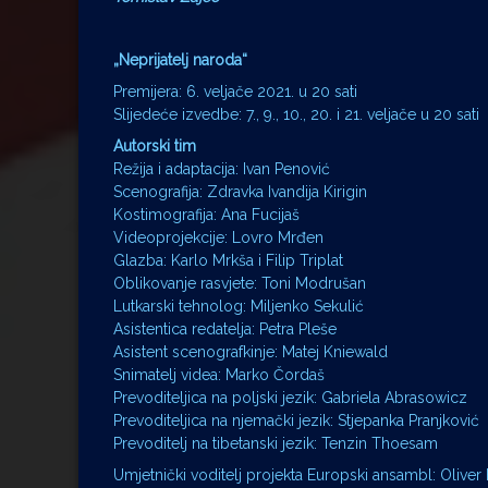
„Neprijatelj naroda“
Premijera: 6. veljače 2021. u 20 sati
Slijedeće izvedbe: 7., 9., 10., 20. i 21. veljače u 20 sati
Autorski tim
Režija i adaptacija: Ivan Penović
Scenografija: Zdravka Ivandija Kirigin
Kostimografija: Ana Fucijaš
Videoprojekcije: Lovro Mrđen
Glazba: Karlo Mrkša i Filip Triplat
Oblikovanje rasvjete: Toni Modrušan
Lutkarski tehnolog: Miljenko Sekulić
Asistentica redatelja: Petra Pleše
Asistent scenografkinje: Matej Kniewald
Snimatelj videa: Marko Čordaš
Prevoditeljica na poljski jezik: Gabriela Abrasowicz
Prevoditeljica na njemački jezik: Stjepanka Pranjković
Prevoditelj na tibetanski jezik: Tenzin Thoesam
Umjetnički voditelj projekta Europski ansambl: Oliver F