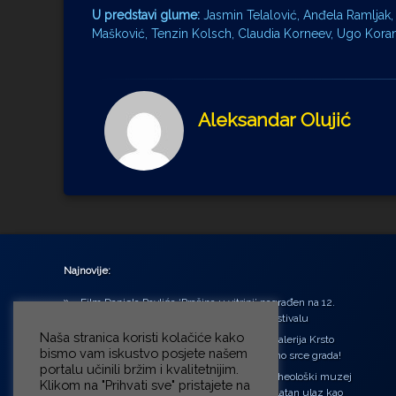
U predstavi glume:
Jasmin Telalović, Anđela Ramljak,
Mašković, Tenzin Kolsch, Claudia Korneev, Ugo Koran
Aleksandar Olujić
Najnovije:
Film Daniela Pavlića ‘Prašina u vitrini’ nagrađen na 12.
Green Montenegro International Film Festivalu
Naša stranica koristi kolačiće kako
U središtu Petrinje otvorena obnovljena Galerija Krsto
bismo vam iskustvo posjete našem
Hegedušić: Kultura vraćena kući, u samo srce grada!
portalu učinili bržim i kvalitetnijim.
Od petka do nedjelje (31.7. – 2.8.2026.) Arheološki muzej
Klikom na "Prihvati sve" pristajete na
u Zagrebu otvara vrata građanima: Besplatan ulaz kao