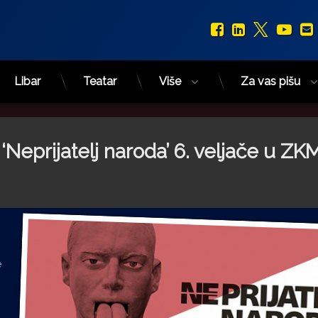
Facebook
LinkedIn
X.com
You
Libar
Teatar
Više
Za vas pišu
Neprijatelj naroda’ 6. veljače u ZK
e