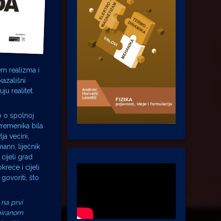
em realizma i
azališni
ju realitet
o o spolnoj
uvremenika bila
a većini,
ann, liječnik
cijeli grad
reće i cijeli
 govoriti, što
 na prvi
mpiranom