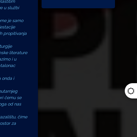
vlastitim
e u službi
jeme je samo
estacije
h propitivanja
turgije
ske literature
azimo i u
atalonac
a onda i
nutarnjeg
pri čemu se
koga od nas
azalištu, čime
ostor za