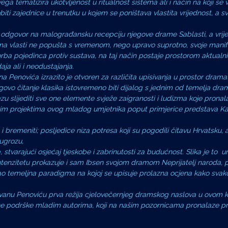
vega tematizira ukotvljenost u ritualnost sistema ali i način na koji se 
 zajednice u trenutku u kojem se poništava vlastita vrijednost, a sv
ov odgovor na malograđansku recepciju njegove drame Sablasti, a vri
a vlasti ne popušta s vremenom, nego upravo suprotno, svoje manif
a pojedinca protiv sustava, na taj način postaje prostorom aktualni
a ali i neodustajanja.
a Penovića izrazito je otvoren za različita upisivanja u prostor drama
vo čitanje klasika istovremeno biti dijalog s jednim od temelja dram
razu slijediti sve one elemente svježe zaigranosti i ludizma koje pronal
kim projektima ovog mladog umjetnika poput primjerice predstava K
bremeniti; posljedice niza potresa koji su pogodili čitavu Hrvatsku, 
 ugrozu,
 stvarajući osjećaj tjeskobe i zabrinutosti za budućnost. Slika je to u
tenzitetu prokazuje i sam Ibsen svojom dramom Neprijatelj naroda, 
kao temeljna paradigma na kojoj se upisuje prolazna ocjena kako sva
 Ivanu Penoviću prva režija cjelovečernjeg dramskog naslova u ovom k
 podrške mladim autorima, koji na našim pozornicama pronalaze pr