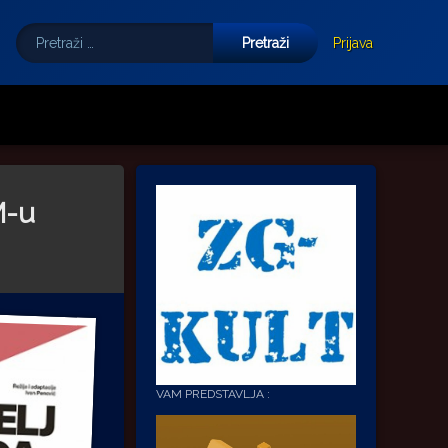
Pretraži:
Tube
E-mail
Prijava
M-u
VAM PREDSTAVLJA :