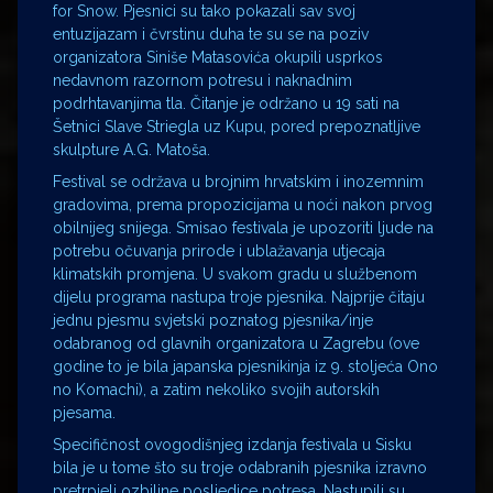
for Snow. Pjesnici su tako pokazali sav svoj
entuzijazam i čvrstinu duha te su se na poziv
organizatora Siniše Matasovića okupili usprkos
nedavnom razornom potresu i naknadnim
podrhtavanjima tla. Čitanje je održano u 19 sati na
Šetnici Slave Striegla uz Kupu, pored prepoznatljive
skulpture A.G. Matoša.
Festival se održava u brojnim hrvatskim i inozemnim
gradovima, prema propozicijama u noći nakon prvog
obilnijeg snijega. Smisao festivala je upozoriti ljude na
potrebu očuvanja prirode i ublažavanja utjecaja
klimatskih promjena. U svakom gradu u službenom
dijelu programa nastupa troje pjesnika. Najprije čitaju
jednu pjesmu svjetski poznatog pjesnika/inje
odabranog od glavnih organizatora u Zagrebu (ove
godine to je bila japanska pjesnikinja iz 9. stoljeća Ono
no Komachi), a zatim nekoliko svojih autorskih
pjesama.
Specifičnost ovogodišnjeg izdanja festivala u Sisku
bila je u tome što su troje odabranih pjesnika izravno
pretrpjeli ozbiljne posljedice potresa. Nastupili su