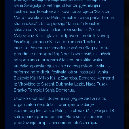
Ivana Švragulja iz Petrinje, slikarica, pjesnikinja i
ilustratorica, koautorica slikovnice za djecu ‘Slatkica’,
Mario Lovreković iz Petrinje, autor zbirke priča ‘Tamna
strana užasa’, zbirke poezije ‘Tanatos’ i koautor
slikovnice ‘Slatkica’, te kao treći sudionik Željko
Maljevac iz Siska, glavni i odgovorni urednik Novog
Sisačkog tjednika nST i autor romana ‘Rođen u
incestu’. Posebno iznenađenje večeri i šlag na tortu
priredio je osmogodišnji Noel Lovreković, uključivši
se spontano u program čitanjem nekoliko waka
uradaka japanske pjesnikinje na engleskom jeziku. U
neformalnom dijelu festivala još su nastupili: Ivanka
Blažević Kiš i Milko Kiš iz Zagreba, Bernarda Kermend
iz Virovitice te Siščani: Dubravka Lazić, Nada Tušak,
Branko Tompić i Sanja Domenuš.
Ukoliko okolnosti dozvole i snijeg se zadrži na tlu,
organizatori će održati i premijerno izdanje
istoimenog festivala u Petrinji, u utorak 12. siječnja u 18
sati, u parku pored fontane. Mole se svi sudionici na
pridržavanje propisanih epidemioloških mjera.