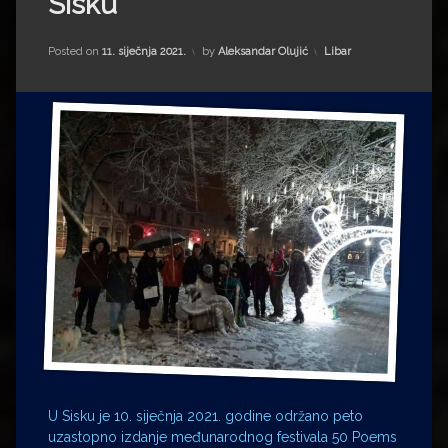
Sisku
Impressum
Milenko Strižak
Drugi autori
Drugi autori
Kategorije:
Posted on
11. siječnja 2021.
by
Aleksandar Olujić
Libar
Matea Andrić
Ljiljana Lekanić-Kljaić
Željko Krznarić
Mario Lovreković
Miroslav Šantek
U Sisku je 10. siječnja 2021. godine održano peto
uzastopno izdanje međunarodnog festivala 50 Poems