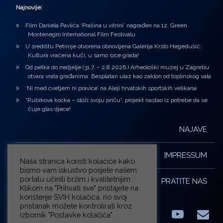
Najnovije:
Film Daniela Pavlića ‘Prašina u vitrini’ nagrađen na 12. Green
Montenegro International Film Festivalu
U središtu Petrinje otvorena obnovljena Galerija Krsto Hegedušić:
Kultura vraćena kući, u samo srce grada!
Od petka do nedjelje (31.7. – 2.8.2026.) Arheološki muzej u Zagrebu
otvara vrata građanima: Besplatan ulaz kao zaklon od toplinskog vala
‘Ni med cvetjem ni pravice’ na Aleji hrvatskih sportskih velikana
“Rubikova kocka – složi svoju priču”, projekt nastao iz potrebe da se
čuje glas djece!
NAJAVE
IMPRESSUM
Naša stranica koristi kolačiće kako
bismo vam iskustvo posjete našem
portalu učinili bržim i kvalitetnijim.
PRATITE NAS
Klikom na "Prihvati sve" pristajete na
korištenje SVIH kolačića, no svoj
pristanak možete kontrolirati kroz
izbornik "Postavke kolačića".
Facebook
LinkedIn
YouTub
E-m