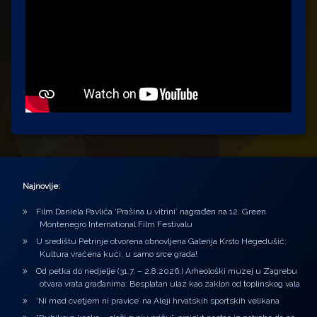
Najnovije:
Film Daniela Pavlića ‘Prašina u vitrini’ nagrađen na 12. Green
Montenegro International Film Festivalu
U središtu Petrinje otvorena obnovljena Galerija Krsto Hegedušić:
Kultura vraćena kući, u samo srce grada!
Od petka do nedjelje (31.7. – 2.8.2026.) Arheološki muzej u Zagrebu
otvara vrata građanima: Besplatan ulaz kao zaklon od toplinskog vala
‘Ni med cvetjem ni pravice’ na Aleji hrvatskih sportskih velikana