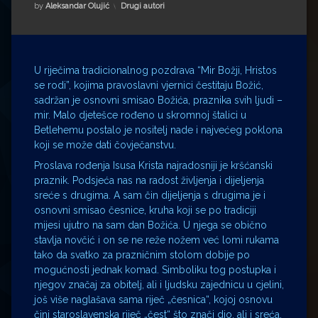
Impressum
Milenko Strižak
Kategorije:
by
Aleksandar Olujić
Drugi autori
Drugi autori
Drugi autori
Matea Andrić
U riječima tradicionalnog pozdrava “Mir Božji, Hristos
se rodi”, kojima pravoslavni vjernici čestitaju Božić,
sadržan je osnovni smisao Božića, praznika svih ljudi –
Ljiljana Lekanić-Kljaić
mir. Malo djetešce rođeno u skromnoj štalici u
Betlehemu postalo je nositelj nade i najvećeg poklona
Željko Krznarić
koji se može dati čovječanstvu.
Proslava rođenja Isusa Krista najradosniji je kršćanski
Mario Lovreković
praznik. Podsjeća nas na radost življenja i dijeljenja
sreće s drugima. A sam čin dijeljenja s drugima je i
Miroslav Šantek
osnovni smisao česnice, kruha koji se po tradiciji
mijesi ujutro na sam dan Božića. U njega se obično
stavlja novčić i on se ne reže nožem već lomi rukama
tako da svatko za prazničnim stolom dobije po
mogućnosti jednak komad. Simboliku tog postupka i
njegov značaj za obitelj, ali i ljudsku zajednicu u cjelini,
još više naglašava sama riječ „česnica“, kojoj osnovu
čini staroslavenska riječ „čest“ što znači dio, ali i sreća.