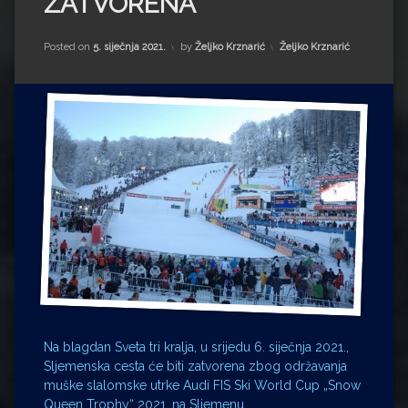
ZATVORENA
Impressum
Milenko Strižak
Drugi autori
Drugi autori
Kategorije:
Posted on
5. siječnja 2021.
by
Željko Krznarić
Željko Krznarić
Matea Andrić
Ljiljana Lekanić-Kljaić
Željko Krznarić
Mario Lovreković
Miroslav Šantek
Na blagdan Sveta tri kralja, u srijedu 6. siječnja 2021.,
Sljemenska cesta će biti zatvorena zbog održavanja
muške slalomske utrke Audi FIS Ski World Cup „Snow
Queen Trophy“ 2021. na Sljemenu.