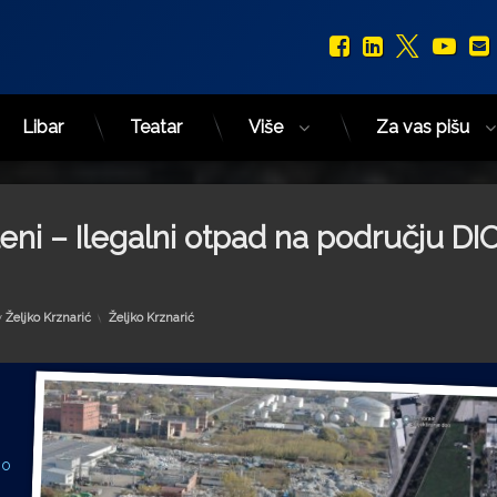
Facebook
LinkedIn
X.com
You
Libar
Teatar
Više
Za vas pišu
eni – Ilegalni otpad na području DI
Kategorije:
y
Željko Krznarić
Željko Krznarić
no