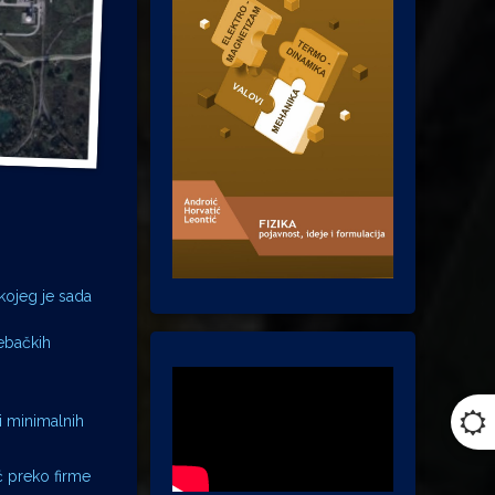
 kojeg je sada
rebačkih
 i minimalnih
ić preko firme