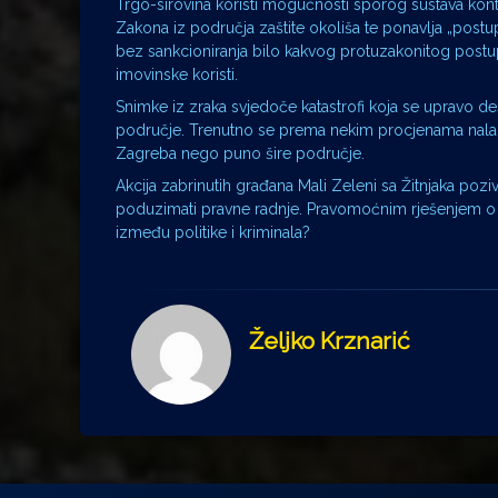
Trgo-sirovina koristi mogućnosti sporog sustava kontr
Zakona iz područja zaštite okoliša te ponavlja „postupk
bez sankcioniranja bilo kakvog protuzakonitog postup
imovinske koristi.
Snimke iz zraka svjedoče katastrofi koja se upravo d
područje. Trenutno se prema nekim procjenama nalaz
Zagreba nego puno šire područje.
Akcija zabrinutih građana Mali Zeleni sa Žitnjaka pozi
poduzimati pravne radnje. Pravomoćnim rješenjem o ukl
između politike i kriminala?
Željko Krznarić