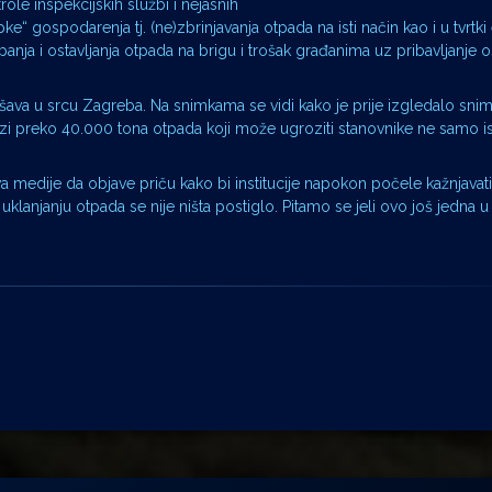
ole inspekcijskih službi i nejasnih
e“ gospodarenja tj. (ne)zbrinjavanja otpada na isti način kao i u tvrtki
anja i ostavljanja otpada na brigu i trošak građanima uz pribavljanje
ešava u srcu Zagreba. Na snimkama se vidi kako je prije izgledalo sni
i preko 40.000 tona otpada koji može ugroziti stanovnike ne samo is
va medije da objave priču kako bi institucije napokon počele kažnjavati
anjanju otpada se nije ništa postiglo. Pitamo se jeli ovo još jedna u