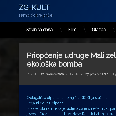
ZG-KULT
samo dobre priče
Stranica dana
Film
Glazba
Preskoči
na
sadržaj
Priopćenje udruge Mali zel
ekološka bomba
Posted on
27. prosinca 2020.
Updated on
27. prosinca 2020.
b
Odlagalište otpada na zemljištu DIOKI-ja služi za
ilegalni dovoz otpada.
Iz satelitskih snimaka je vidljivo da je smećem zatrpa
jezero. Građani lokalnih kvartova Resnik i Žitanjak su