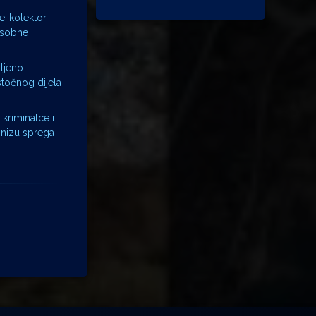
 e-kolektor
 osobne
mljeno
točnog dijela
 kriminalce i
 nizu sprega