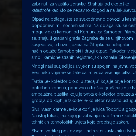
zabrinuti za vlastito zdravlje. Strahuju od ekološke
katastrofe kao što se nedavno dogodila na Jakuševcu
Otpad na odlagalište se svakodnevno dovozi u kasn
popodnevnim i noćnim satima. Na odlagalištu se čes
mogu vidjeti kamioni od Komunalca Samobor. Pitam
se, znaju li građani grada Zagreba da se u njihovom
susjedstvu, u blizini jezera na Žitnjaku na nelegalan
način odlaže Samoborski i drugi otpad. Također, vidje
smo i kamione stranih registracijskih oznaka (Slovenij
Mnogi naši susjedi još uvijek nisu spojeni na javnu vo
Već neko vrijeme se žale da im voda više nije pitka. U 
Tvrtka „e- kolektor d.o.o. u stečaju“ koja je prije kori
potrebno zbrinuti, ponovno o trošku građana jer je tv
ambalažna plastika koju je tvrtka e-kolektor preuzela
groblja od kojih je također e-kolektor naplatio uslugu
Bivši vlasnik firme „e-kolektor“ je Ivica Todorić a gos
Na istoj lokaciji na kojoj je zabranjen rad firmi e-kol
tehničkih-tehnoloških uvjeta koje propisuje zakon.
Stvarni voditelj poslovanja i indirektni suvlasnik u t