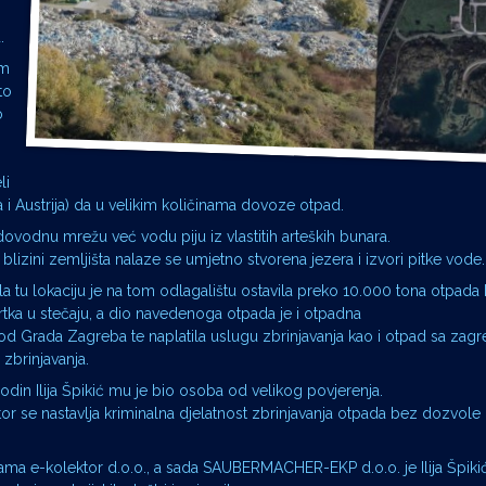
.
im
to
o
li
a i Austrija) da u velikim količinama dovoze otpad.
dovodnu mrežu već vodu piju iz vlastitih arteških bunara.
blizini zemljišta nalaze se umjetno stvorena jezera i izvori pitke vode.
stila tu lokaciju je na tom odlagalištu ostavila preko 10.000 tona otpada
rtka u stečaju, a dio navedenoga otpada je i otpadna
 od Grada Zagreba te naplatila uslugu zbrinjavanja kao i otpad sa zag
 zbrinjavanja.
podin Ilija Špikić mu je bio osoba od velikog povjerenja.
ektor se nastavlja kriminalna djelatnost zbrinjavanja otpada bez dozvole
vrtkama e-kolektor d.o.o., a sada SAUBERMACHER-EKP d.o.o. je Ilija Špik