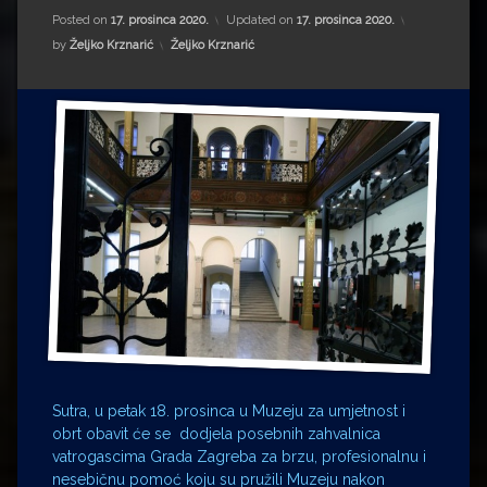
Impressum
Milenko Strižak
Posted on
17. prosinca 2020.
Updated on
17. prosinca 2020.
Kategorije:
by
Željko Krznarić
Željko Krznarić
Drugi autori
Drugi autori
Matea Andrić
Ljiljana Lekanić-Kljaić
Željko Krznarić
Mario Lovreković
Miroslav Šantek
Sutra, u petak 18. prosinca u Muzeju za umjetnost i
obrt obavit će se dodjela posebnih zahvalnica
vatrogascima Grada Zagreba za brzu, profesionalnu i
nesebičnu pomoć koju su pružili Muzeju nakon