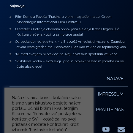
Najnovije:
Film Daniela Pavlića ‘Prašina u vitrini’ nagrađen na 12. Green
Montenegro International Film Festivalu
U središtu Petrinje otvorena obnovljena Galerija Krsto Hegedušić:
Kultura vraćena kući, u samo srce grada!
Od petka do nedjelje (31.7. – 2.8.2026.) Arheološki muzej u Zagrebu
otvara vrata građanima: Besplatan ulaz kao zaklon od toplinskog vala
‘Ni med cvetjem ni pravice’ na Aleji hrvatskih sportskih velikana
“Rubikova kocka – složi svoju priču”, projekt nastao iz potrebe da se
čuje glas djece!
NAJAVE
IMPRESSUM
Naša stranica koristi kolačiće kako
bismo vam iskustvo posjete našem
portalu učinili bržim i kvalitetnijim.
PRATITE NAS
Klikom na "Prihvati sve" pristajete na
korištenje SVIH kolačića, no svoj
pristanak možete kontrolirati kroz
izbornik "Postavke kolačića".
Facebook
LinkedIn
YouTub
E-m