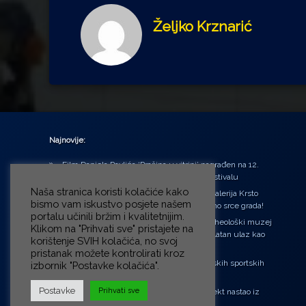
Željko Krznarić
Najnovije:
Film Daniela Pavlića ‘Prašina u vitrini’ nagrađen na 12.
Green Montenegro International Film Festivalu
Naša stranica koristi kolačiće kako
U središtu Petrinje otvorena obnovljena Galerija Krsto
bismo vam iskustvo posjete našem
Hegedušić: Kultura vraćena kući, u samo srce grada!
portalu učinili bržim i kvalitetnijim.
Od petka do nedjelje (31.7. – 2.8.2026.) Arheološki muzej
Klikom na "Prihvati sve" pristajete na
u Zagrebu otvara vrata građanima: Besplatan ulaz kao
korištenje SVIH kolačića, no svoj
zaklon od toplinskog vala
pristanak možete kontrolirati kroz
‘Ni med cvetjem ni pravice’ na Aleji hrvatskih sportskih
izbornik "Postavke kolačića".
velikana
Postavke
Prihvati sve
“Rubikova kocka – složi svoju priču”, projekt nastao iz
potrebe da se čuje glas djece!