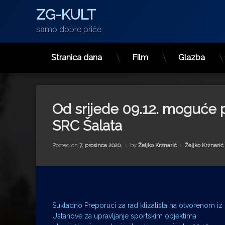
ZG-KULT
samo dobre priče
Stranica dana
Film
Glazba
Preskoči
na
sadržaj
Od srijede 09.12. moguće p
SRC Šalata
Kategorije:
Posted on
7. prosinca 2020.
by
Željko Krznarić
Željko Krznarić
Sukladno Preporuci za rad klizališta na otvorenom iz
Ustanove za upravljanje sportskim objektima