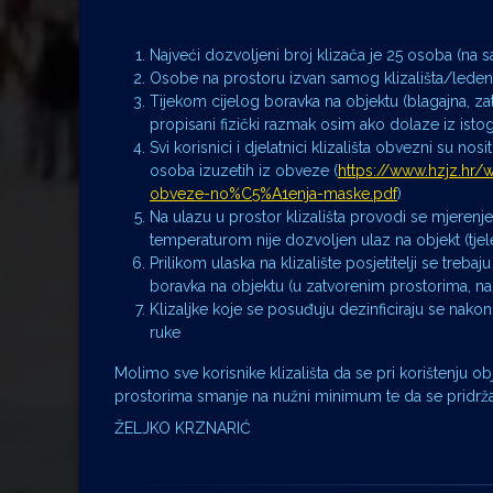
Najveći dozvoljeni broj klizača je 25 osoba (na 
Osobe na prostoru izvan samog klizališta/leden
Tijekom cijelog boravka na objektu (blagajna, zatvo
propisani fizički razmak osim ako dolaze iz isto
Svi korisnici i djelatnici klizališta obvezni su no
osoba izuzetih iz obveze (
https://www.hzjz.hr
obveze-no%C5%A1enja-maske.pdf
)
Na ulazu u prostor klizališta provodi se mjere
temperaturom nije dozvoljen ulaz na objekt (tje
Prilikom ulaska na klizalište posjetitelji se trebaj
boravka na objektu (u zatvorenim prostorima, na 
Klizaljke koje se posuđuju dezinficiraju se nakon k
ruke
Molimo sve korisnike klizališta da se pri korištenju o
prostorima smanje na nužni minimum te da se pridržav
ŽELJKO KRZNARIĆ