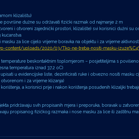
samom klizalištu)
e površine dužne su održavati fizički razmak od najmanje 2 m
reni i otvoreni zajednički prostori, klizalište) svi korisnici dužni su o
g kućanstva
siti masku za lice cijelo vrijeme boravka na objektu i za vrijeme aktivnost
/wp-content/uploads/2020/03/Tko-ne-treba-nositi-masku-izuze%C
nje temperature beskontaktnim toplomjerom – posjetiteljima s povišen
lesna temperatura iznad 37,2 oC)
u upisati u evidencijske liste, dezinficirati ruke i obvezno nositi masku c
otvorenom i za vrijeme klizanja)
orištenja, a korisnici prije i nakon korištenja posuđenih klizaljki trebaju
bjekta pridržavaju svih propisanih mjera i preporuka, boravak u zatvore
aju propisanog fizičkog razmaka i nose masku za lice ili zaštitnu ma