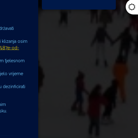
državati
i klizanja osim
4%87e-od-
om tjelesnom
ijelo vrijeme
 dezinficirati
nim
sku.