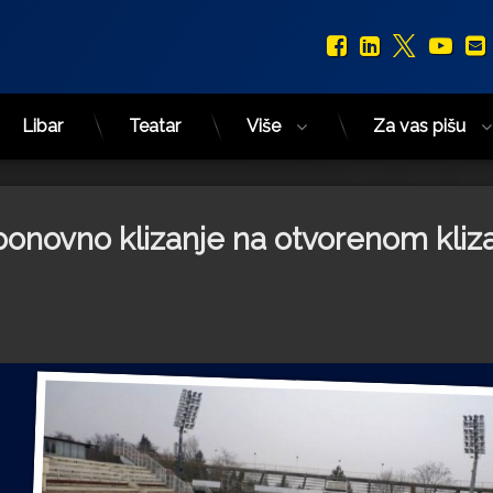
Facebook
LinkedIn
X.com
You
Libar
Teatar
Više
Za vas pišu
onovno klizanje na otvorenom kliza