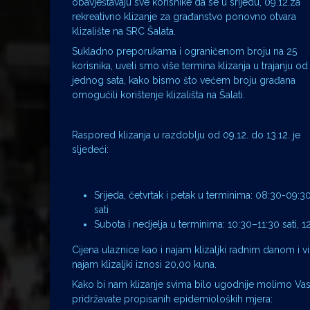
obavještavaju sve korisnike da se u srijedu, 09.12.za
rekreativno klizanje za građanstvo ponovno otvara
klizalište na SRC Šalata.
Sukladno preporukama i ograničenom broju na 25
korisnika, uveli smo više termina klizanja u trajanju od
jednog sata, kako bismo što većem broju građana
omogućili korištenje klizališta na Šalati.
Raspored klizanja u razdoblju od 09.12. do 13.12. je
sljedeći:
Srijeda, četvrtak i petak u terminima: 08:30-09:30 
sati
Subota i nedjelja u terminima: 10:30–11:30 sati, 12
Cijena ulaznice kao i najam klizaljki radnim danom i
najam klizaljki iznosi 20,00 kuna.
Kako bi nam klizanje svima bilo ugodnije molimo Vas da
pridržavate propisanih epidemioloških mjera: