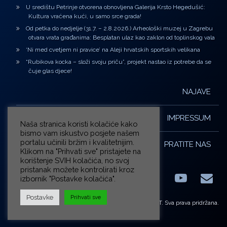
U središtu Petrinje otvorena obnovljena Galerija Krsto Hegedušić:
Kultura vraćena kući, u samo srce grada!
Od petka do nedjelje (31.7. – 2.8.2026.) Arheološki muzej u Zagrebu
otvara vrata građanima: Besplatan ulaz kao zaklon od toplinskog vala
‘Ni med cvetjem ni pravice’ na Aleji hrvatskih sportskih velikana
“Rubikova kocka – složi svoju priču”, projekt nastao iz potrebe da se
čuje glas djece!
NAJAVE
IMPRESSUM
Naša stranica koristi kolačiće kako
bismo vam iskustvo posjete našem
portalu učinili bržim i kvalitetnijim.
PRATITE NAS
Klikom na "Prihvati sve" pristajete na
korištenje SVIH kolačića, no svoj
pristanak možete kontrolirati kroz
izbornik "Postavke kolačića".
Facebook
LinkedIn
YouTub
E-m
X.com
Postavke
Prihvati sve
© ZG-KULT. Sva prava pridržana.