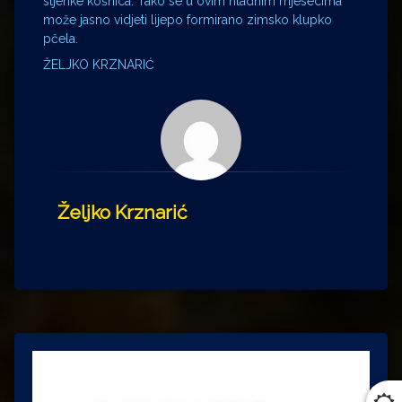
stjenke košnica. Tako se u ovim hladnim mjesecima
može jasno vidjeti lijepo formirano zimsko klupko
pčela.
ŽELJKO KRZNARIĆ
Željko Krznarić