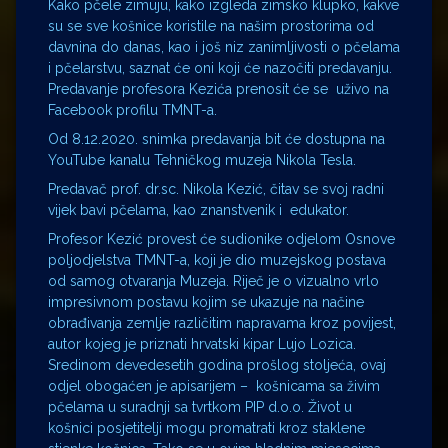
Kako pčele zimuju, kako izgleda zimsko klupko, kakve
su se sve košnice koristile na našim prostorima od
davnina do danas, kao i još niz zanimljivosti o pčelama
i pčelarstvu, saznat će oni koji će nazočiti predavanju.
Predavanje profesora Kezića prenosit će se uživo na
Facebook profilu TMNT-a.
Od 8.12.2020. snimka predavanja bit će dostupna na
YouTube kanalu Tehničkog muzeja Nikola Tesla.
Predavač prof. dr.sc. Nikola Kezić, čitav se svoj radni
vijek bavi pčelama, kao znanstvenik i edukator.
Profesor Kezić provest će sudionike odjelom Osnove
poljodjelstva TMNT-a, koji je dio muzejskog postava
od samog otvaranja Muzeja. Riječ je o vizualno vrlo
impresivnom postavu kojim se ukazuje na načine
obrađivanja zemlje različitim napravama kroz povijest,
autor kojeg je priznati hrvatski kipar Lujo Lozica.
Sredinom devedesetih godina prošlog stoljeća, ovaj
odjel obogaćen je apisarijem – košnicama sa živim
pčelama u suradnji sa tvrtkom PIP d.o.o. Život u
košnici posjetitelji mogu promatrati kroz staklene