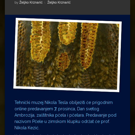
Impressum
Milenko Strižak
Kategorije:
by
Željko Krznarić
Željko Krznarić
Drugi autori
Drugi autori
Matea Andrić
Ljiljana Lekanić-Kljaić
Željko Krznarić
Mario Lovreković
Miroslav Šantek
Tehnički muzej Nikola Tesla obilježiti će prigodnim
online predavanjem
7.
prosinca, Dan svetog
Ambrozija, zaštitnika pčela i pčelara. Predavanje pod
nazivom Pčele u zimskom klupku održat će prof.
Nikola Kezić.