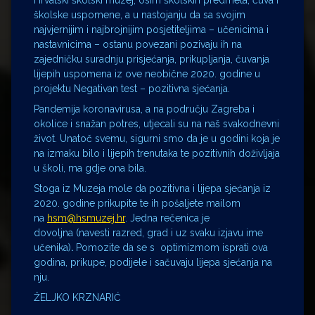
Hrvatski školski muzej, osim školskih predmeta, čuva i
školske uspomene, a u nastojanju da sa svojim
najvjernijim i najbrojnijim posjetiteljima – učenicima i
nastavnicima – ostanu povezani pozivaju ih na
zajedničku suradnju prisjećanja, prikupljanja, čuvanja
lijepih uspomena iz ove neobične 2020. godine u
projektu Negativan test – pozitivna sjećanja.
Pandemija koronavirusa, a na području Zagreba i
okolice i snažan potres, utjecali su na naš svakodnevni
život. Unatoč svemu, sigurni smo da je u godini koja je
na izmaku bilo i lijepih trenutaka te pozitivnih doživljaja
u školi, ma gdje ona bila.
Stoga iz Muzeja mole da pozitivna i lijepa sjećanja iz
2020. godine prikupite te ih pošaljete mailom
na
hsm@hsmuzej.hr
. Jedna rečenica je
dovoljna (navesti razred, grad i uz svaku izjavu ime
učenika)
.
Pomozite da se s optimizmom isprati ova
godina, prikupe, podijele i sačuvaju lijepa sjećanja na
nju.
ŽELJKO KRZNARIĆ