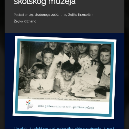
školskog muzeja
Impressum
Milenko Strižak
Drugi autori
Drugi autori
Posted on
29. studenoga 2020.
by
Željko Krznarić
Kategorije:
Željko Krznarić
Matea Andrić
Ljiljana Lekanić-Kljaić
Željko Krznarić
Mario Lovreković
Miroslav Šantek