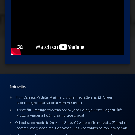
Najnovije:
Film Daniela Pavlića ‘Prašina u vitrini’ nagrađen na 12. Green
Montenegro International Film Festivalu
U središtu Petrinje otvorena obnovljena Galerija Krsto Hegedušić:
Kultura vraćena kući, u samo srce grada!
Od petka do nedjelje (31.7. – 2.8.2026.) Arheološki muzej u Zagrebu
otvara vrata građanima: Besplatan ulaz kao zaklon od toplinskog vala