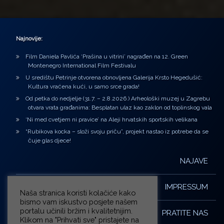
Najnovije:
Film Daniela Pavlića ‘Prašina u vitrini’ nagrađen na 12. Green
Montenegro International Film Festivalu
U središtu Petrinje otvorena obnovljena Galerija Krsto Hegedušić:
Kultura vraćena kući, u samo srce grada!
Od petka do nedjelje (31.7. – 2.8.2026.) Arheološki muzej u Zagrebu
otvara vrata građanima: Besplatan ulaz kao zaklon od toplinskog vala
‘Ni med cvetjem ni pravice’ na Aleji hrvatskih sportskih velikana
“Rubikova kocka – složi svoju priču”, projekt nastao iz potrebe da se
čuje glas djece!
NAJAVE
IMPRESSUM
Naša stranica koristi kolačiće kako
bismo vam iskustvo posjete našem
portalu učinili bržim i kvalitetnijim.
PRATITE NAS
Klikom na "Prihvati sve" pristajete na