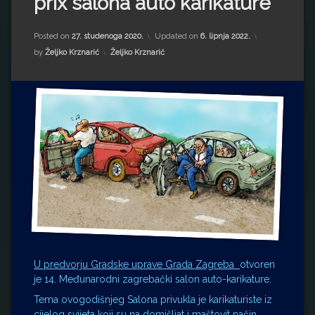
prix salona auto karikature
Impressum
Milenko Strižak
Drugi autori
Drugi autori
Posted on
27. studenoga 2020.
Updated on
6. lipnja 2022.
Kategorije:
by
Željko Krznarić
Željko Krznarić
Matea Andrić
Ljiljana Lekanić-Kljaić
Željko Krznarić
Mario Lovreković
Miroslav Šantek
U predvorju Gradske uprave Grada Zagreba
otvoren
je 14. Međunarodni zagrebački salon auto-karikature.
Tema ovogodišnjeg Salona privukla je karikaturiste iz
cijelog svijeta koji su na domišljat i maštovit način