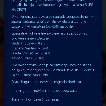
ocrtali situacije iz svakodnevnog života na temu BIJES
NA CESTI.
U konkurenciji za osvajanje nagrada sudjelovalo je 355
autora i autorica iz 58 zemalja svijeta, a ukupno je
izoženo 355 karikatura (od 566 pristiglih).
Specijalne pohvale (nenovčane nagrade) dobili su:
Luc Vernimmen (Belgija)
Neda Khodaverd (Iran)
Vladimir Vasiliev (Rusija)
Nikolai Vorontcov (Rusija)
Keyvan Varesi (Rusija)
Dva ravnopravna Specijalna priznanja i novčani iznos
od 150 eura dodijeljeni su Serafimu Bakoulisu (Grčka) i
Salaru Eshratkhahu (Iran).
Prvu, drugu i treću novčanu nagradu dobili su:
nagradu i novčani iznos od 1000 eura
Tommy Thomdean (Indonezija)