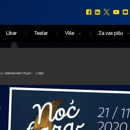
Facebook
LinkedIn
X.com
You
Libar
Teatar
Više
Za vas pišu
Kategorije:
by
Aleksandar Olujić
Libar
ć