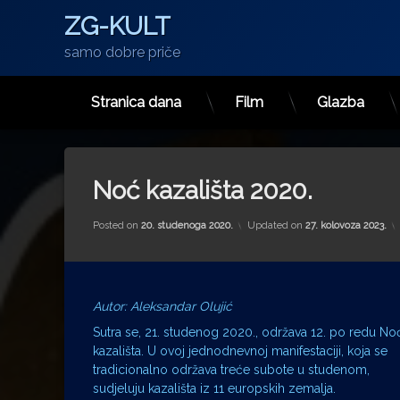
ZG-KULT
samo dobre priče
Stranica dana
Film
Glazba
Preskoči
na
sadržaj
Noć kazališta 2020.
Posted on
20. studenoga 2020.
Updated on
27. kolovoza 2023.
Autor: Aleksandar Olujić
Sutra se, 21. studenog 2020., održava 12. po redu No
kazališta. U ovoj jednodnevnoj manifestaciji, koja se
tradicionalno održava treće subote u studenom,
sudjeluju kazališta iz 11 europskih zemalja.