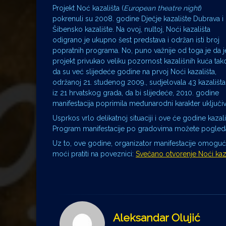
Projekt Noć kazališta (
European theatre night
)
pokrenuli su 2008. godine Dječje kazalište Dubrava i
Šibensko kazalište. Na ovoj, nultoj, Noći kazališta
odigrano je ukupno šest predstava i održan isti broj
popratnih programa. No, puno važnije od toga je da j
projekt privukao veliku pozornost kazališnih kuća tak
da su već slijedeće godine na prvoj Noći kazališta,
održanoj 21. studenog 2009., sudjelovala 43 kazališta
iz 21 hrvatskog grada, da bi slijedeće, 2010. godine
manifestacija poprimila međunarodni karakter uključiv
Usprkos vrlo delikatnoj situaciji i ove će godine kazal
Program manifestacije po gradovima možete pogleda
Uz to, ove godine, organizator manifestacije omoguć
moći pratiti na poveznici:
Svečano otvorenje Noći kaza
Aleksandar Olujić