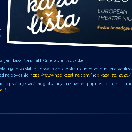
e
o
anjem kazališta iz BiH, Crne Gore i Slovačke.
išta u 50 hrvatskih gradova treće subote u studenom publici otvoriti sv
ti na poveznici
https://www.noc-kazalista.com/noc-kazalista-2020/
.
io je praćenje svečanog otvaranja u izravnom prijenosu putem Interne
lišta
.