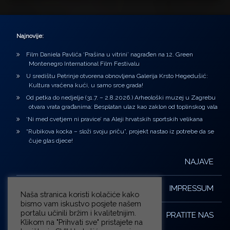
Najnovije:
Film Daniela Pavlića ‘Prašina u vitrini’ nagrađen na 12. Green
Montenegro International Film Festivalu
U središtu Petrinje otvorena obnovljena Galerija Krsto Hegedušić:
Kultura vraćena kući, u samo srce grada!
Od petka do nedjelje (31.7. – 2.8.2026.) Arheološki muzej u Zagrebu
otvara vrata građanima: Besplatan ulaz kao zaklon od toplinskog vala
‘Ni med cvetjem ni pravice’ na Aleji hrvatskih sportskih velikana
“Rubikova kocka – složi svoju priču”, projekt nastao iz potrebe da se
čuje glas djece!
NAJAVE
IMPRESSUM
Naša stranica koristi kolačiće kako
bismo vam iskustvo posjete našem
portalu učinili bržim i kvalitetnijim.
PRATITE NAS
Klikom na "Prihvati sve" pristajete na