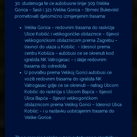
30. studenoga te će autobusne linije 309 (Velika
Gorica – Sasi) i 321 (Velika Gorica – Strmec Bukevski)
prometovati djelomično izmijenjenim trasama:
Velika Gorica – redovnim trasama do raskrižja
Ulice Kobilić i velikogoričke obilaznice – (lijevo)
velikogoričkom obilaznicom prema Zagrebu –
(ravno) do ulaza u Kobilić – (desno) prema
centru Kobilića – autobusi će se okrenuti kod
igrališta NK Vatrogasac – i dalje redovnim
trasama do odredišta
U povratku prema Velikoj Gorici autobusi će
voziti redovnim trasama do igrališta NK
Vatrogasac gdje će se okrenuti – natrag Ulicom
Kobilić do raskrižja s Ulicom Bapča – (lijevo)
Ulica Bapča – (lijevo) velikogoričkom
obilaznicom prema Velikoj Gorici – (desno) Ulica
Kobilić – i u nastavku uobičajenim trasama do
Velike Gorice.