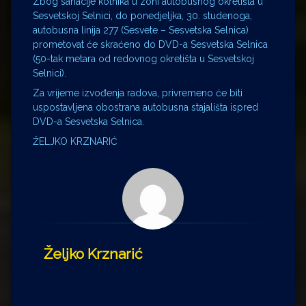
Zbog sanacije kolnika u zoni autobusnog okretišta u
Sesvetskoj Selnici, do ponedjeljka, 30. studenoga,
autobusna linija 277 (Sesvete – Sesvetska Selnica)
prometovat će skraćeno do DVD-a Sesvetska Selnica
(50-tak metara od redovnog okretišta u Sesvetskoj
Selnici).
Za vrijeme izvođenja radova, privremeno će biti
uspostavljena obostrana autobusna stajališta ispred
DVD-a Sesvetska Selnica.
ŽELJKO KRZNARIĆ
Željko Krznarić