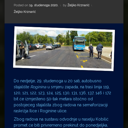
Impressum
Milenko Strižak
Posted on
19. studenoga 2020.
by
Željko Krznarić
Kategorije:
Željko Krznarić
Drugi autori
Drugi autori
Matea Andrić
Ljiljana Lekanić-Kljaić
Željko Krznarić
Mario Lovreković
Do nedjelje, 29. studenoga u 20 sati, autobusno
Miroslav Šantek
stajalište
Roginina
u smjeru zapada, na trasi linija 119,
120, 121, 122, 123, 124, 125, 130, 131, 136, 137, 146 i 172
bit će izmješteno 50-tak metara istočno od
postojećeg stajališta zbog radova na semaforizaciji
raskrižja Ilice i Roginine ulice.
Zbog radova na sustavu odvodnje u naselju Kobilić
promet će biti privremeno prekinut do ponedjeljka,