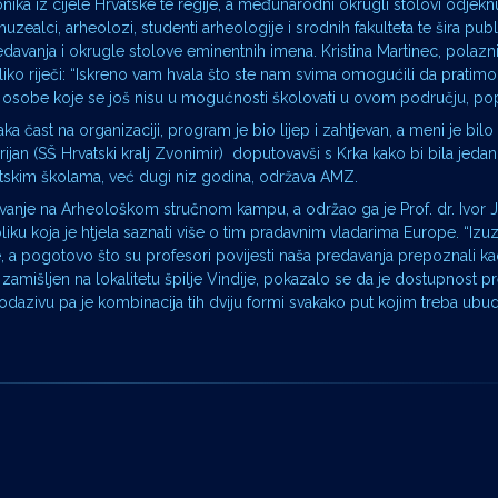
nika iz cijele Hrvatske te regije, a međunarodni okrugli stolovi odjeknu
zealci, arheolozi, studenti arheologije i srodnih fakulteta te šira pu
edavanja i okrugle stolove eminentnih imena. Kristina Martinec, polazni
iko riječi: “Iskreno vam hvala što ste nam svima omogućili da pratim
 za osobe koje se još nisu u mogućnosti školovati u ovom području, po
 čast na organizaciji, program je bio lijep i zahtjevan, a meni je bilo
rijan (SŠ Hrvatski kralj Zvonimir) doputovavši s Krka kako bi bila jeda
tskim školama, već dugi niz godina, održava AMZ.
vanje na Arheološkom stručnom kampu, a održao ga je Prof. dr. Ivor 
bliku koja je htjela saznati više o tim pradavnim vladarima Europe. “Izu
ke, a pogotovo što su profesori povijesti naša predavanja prepoznali ka
o zamišljen na lokalitetu špilje Vindije, pokazalo se da je dostupnost p
dazivu pa je kombinacija tih dviju formi svakako put kojim treba ubud