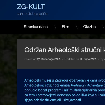
ZG-KULT
samo dobre priče
Stranica dana
Film
Glazba
Preskoči
na
sadržaj
Održan Arheološki stručni
Posted on
17. studenoga 2020.
Updated on
11. rujna 2022.
by
Arheološki muzej u Zagrebu kroz tjedan je dana svo
Arheološkog stručnog kampa
Prehistory Adventure
p
ponudio bogat program i niz multidisciplinarnih pred
na temu pretpovijesti odnosno paleolitika koja su naiš
sjajan odaziv stručne, ali i šire javnosti.