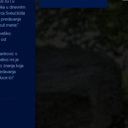
li su i u
blika u dnevnim
ca Sveučilišta
o predavanja
put mene.”
 veliko
n od
Janković s
zetno mi je
o znanja koja
redavanja
uće ići”