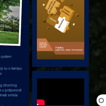
je putem
oji su o kampu
mu
og stručnog
e u potpunosti
imati smisla