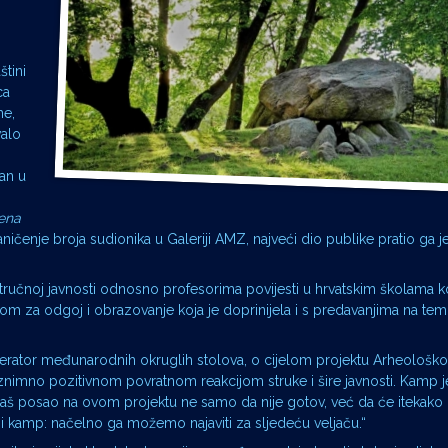
štini
ca
ne,
valo
žan u
vena
ničenje broja sudionika u Galeriji AMZ, najveći dio publike pratio ga 
tručnoj javnosti odnosno profesorima povijesti u hrvatskim školama k
cijom za odgoj i obrazovanje koja je doprinijela i s predavanjima na te
oderator međunarodnih okruglih stolova, o cijelom projektu Arheološk
nimno pozitivnom povratnom reakcijom struke i šire javnosti. Kamp j
 naš posao na ovom projektu ne samo da nije gotov, već da će itekako 
kamp: načelno ga možemo najaviti za sljedeću veljaču.“