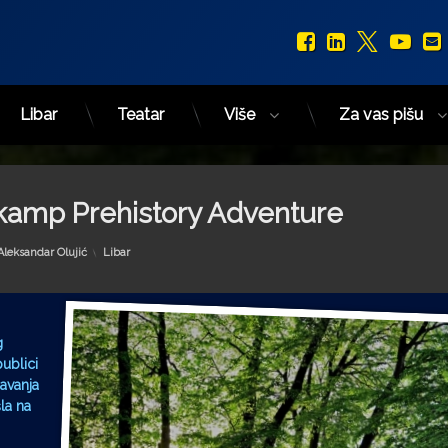
Facebook
LinkedIn
X.com
You
Libar
Teatar
Više
Za vas pišu
 kamp Prehistory Adventure
Kategorije:
Aleksandar Olujić
Libar
g
ublici
avanja
la na