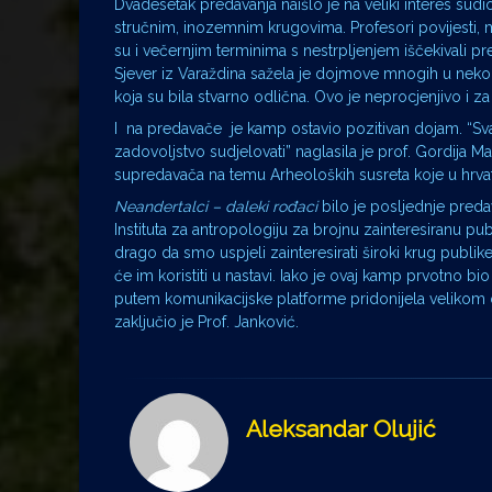
Dvadesetak predavanja naišlo je na veliki interes sudio
stručnim, inozemnim krugovima. Profesori povijesti, mu
su i večernjim terminima s nestrpljenjem iščekivali pr
Sjever iz Varaždina sažela je dojmove mnogih u nekol
koja su bila stvarno odlična. Ovo je neprocjenjivo i
I na predavače je kamp ostavio pozitivan dojam. “Svaka
zadovoljstvo sudjelovati” naglasila je prof. Gordija Ma
supredavača na temu Arheoloških susreta koje u hrva
Neandertalci – daleki rođaci
bilo je posljednje preda
Instituta za antropologiju za brojnu zainteresiranu pu
drago da smo uspjeli zainteresirati široki krug publi
će im koristiti u nastavi. Iako je ovaj kamp prvotno bi
putem komunikacijske platforme pridonijela velikom o
zaključio je Prof. Janković.
Aleksandar Olujić