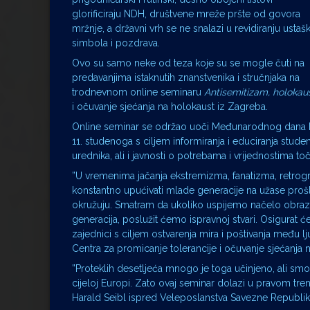
glorificiraju NDH, društvene mreže pršte od govora
mržnje, a državni vrh se ne snalazi u revidiranju ustašk
simbola i pozdrava.
Ovo su samo neke od teza koje su se mogle čuti na
predavanjima istaknutih znanstvenika i stručnjaka na
trodnevnom online seminaru
Antisemitizam, holokaus
i očuvanje sjećanja na holokaust iz Zagreba.
Online seminar se održao uoči Međunarodnog dana bo
11. studenoga s ciljem informiranja i educiranja studena
urednika, ali i javnosti o potrebama i vrijednostima 
”U vremenima jačanja ekstremizma, fanatizma, retrograd
konstantno upućivati mlade generacije na užase prošl
okružuju. Smatram da ukoliko uspijemo načelo obrazova
generacija, poslužit ćemo ispravnoj stvari. Osigurat 
zajednici s ciljem ostvarenja mira i poštivanja među l
Centra za promicanje tolerancije i očuvanje sjećanja 
”Proteklih desetljeća mnogo je toga učinjeno, ali smo 
cijeloj Europi. Zato ovaj seminar dolazi u pravom trenut
Harald Seibl ispred Veleposlanstva Savezne Republi