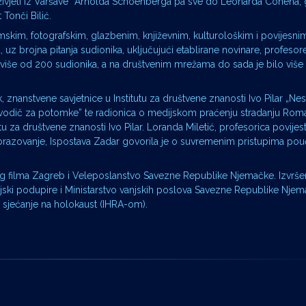
Preživjeli iz Varšave” Arnolda Schoenberga pa sve do Leonarda Cohena,
 Tonči Bilić.
mskim, fotografskim, glazbenim, književnim, kulturološkim i povijesnim
 uz brojna pitanja sudionika, uključujući etablirane novinare, profesore
e više od 200 sudionika, a na društvenim mrežama do sada je bilo viš
, znanstvene savjetnice u Institutu za društvene znanosti Ivo Pilar „Nest
 i vodič za potomke” te radionica o medijskom praćenju stradanju Rom
u za društvene znanosti Ivo Pilar. Loranda Miletić, profesorica povijesti
i obrazovanje, Ispostava Zadar govorila je o suvremenim pristupima po
kog filma Zagreb i Veleposlanstvo Savezne Republike Njemačke. Izvrš
jski podupire i Ministarstvo vanjskih poslova Savezne Republike Njem
jećanje na holokaust (IHRA-om).