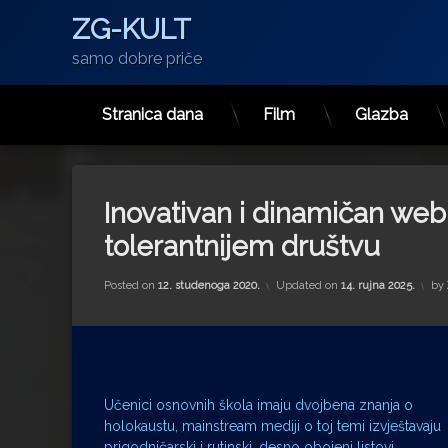
ZG-KULT
samo dobre priče
Stranica dana
Film
Glazba
Preskoči
na
sadržaj
Inovativan i dinamičan we
tolerantnijem društvu
Posted on
12. studenoga 2020.
Updated on
14. rujna 2025.
by
Učenici osnovnih škola imaju dvojbena znanja o
holokaustu, mainstream mediji o toj temi izvještavaju
prigodničarski i rutinski, desno obojeni listovi