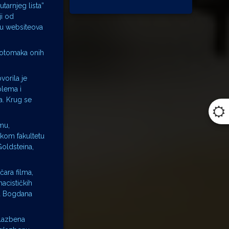
tarnjeg lista”
ji od
uću websiteova
potomaka onih
vorila je
blema i
a. Krug se
mu,
skom fakultetu
Goldsteina,
čara filma,
acističkih
ja Bogdana
glazbena