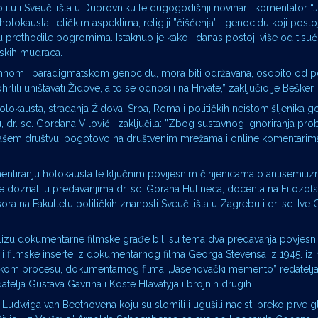
litu i Sveučilišta u Dubrovniku te dugogodišnji novinar i komentator “Ju
holokausta i etičkim aspektima, religiji ”čišćenja” i genocidu koji posto
e su prethodile pogromima. Istaknuo je kako i danas postoji više od tis
nskih mudraca.
tremnom i paradigmatskom genocidu, mora biti održavana, osobito od 
rlili uništavati Židove, a to se odnosi i na Hrvate,” zaključio je Bešker.
holokausta, stradanja Židova, Srba, Roma i političkih neistomišljenika go
, dr. sc. Gordana Vilović i zaključila: ”Zbog sustavnog ignoriranja pro
 u našem društvu, pogotovo na društvenim mrežama i online komentarim
omentiranju holokausta te ključnim povijesnim činjenicama o antisemitiz
se doznati u predavanjima dr. sc. Gorana Hutineca, docenta na Filozof
ra na Fakultetu političkih znanosti Sveučilišta u Zagrebu i dr. sc. Ive 
alizu dokumentarne filmske građe bili su tema dva predavanja povjesni
 i filmske inserte iz dokumentarnog filma Georga Stevensa iz 1945. iz n
berškom procesu, dokumentarnog filma „Jasenovački memento” redatel
telja Gustava Gavrina i Koste Hlavatyja i brojnih drugih.
Ludwiga van Beethovena koju su slomili i ugušili nacisti preko prve 