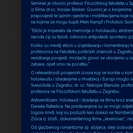
Seminar je otvorio profesor Filozofskog fakulteta u Sp
iz Rima dr.sc. Inoslav Bešker. Govorio je o korijenima 
prapovijesti te lažnim vijestima i mistifikacijama koj
na kojima se mogu kupiti Mein Kampf i Protokoli Sio
”Etički je imperativ da memorija o holokaustu, eks
naroda čiji su fašisti, odnosno antijudaisti spontano poh
Koliko su mediji etični u izvještavanju i komentiranju 
profesorica na Fakultetu političkih znanosti u Zagrebu
revidiranja povijesti, mrzilački govor se ukorijenio
zatvara, opet smo na početku.”
O relevantnosti povijesnih izvora koji se koriste u k
holokaustu i stradanjima u Hrvatskoj i Europi moglo 
Sveučilišta u Zagrebu, dr. sc. Nebojše Blanuše, profeso
profesora na Filozofskom fakultetu u Zagrebu.
Antisemitizam, holokaust i stradanja na filmu kroz an
Daniela Rafaelića. Na predavanjima su se mogli vidjeti
logora smrti, koji su poslužili kao dokazi na Nürn
Žižića iz 2016., dokumentarnog filma „Jasenovac”, reda
Od glazbenog romantizma 19. stoljeća, ideji slobode 