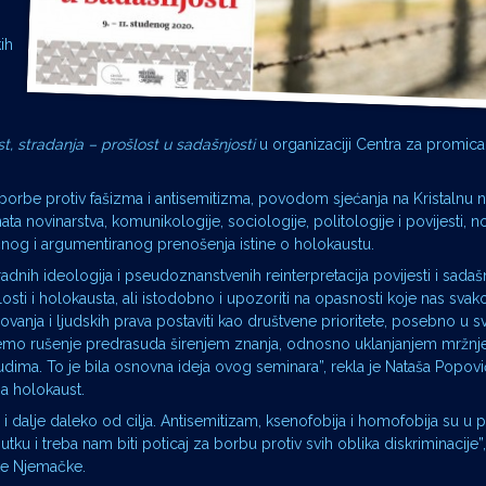
ih
t, stradanja – prošlost u sadašnjosti
u organizaciji Centra za promica
rbe protiv fašizma i antisemitizma, povodom sjećanja na Kristalnu n
ta novinarstva, komunikologije, sociologije, politologije i povijesti, no
točnog i argumentiranog prenošenja istine o holokaustu.
nih ideologija i pseudoznanstvenih reinterpretacija povijesti i sadašn
osti i holokausta, ali istodobno i upozoriti na opasnosti koje nas sv
nja i ljudskih prava postaviti kao društvene prioritete, posebno u sv
ćemo rušenje predrasuda širenjem znanja, odnosno uklanjanjem mržnje u
judima. To je bila osnovna ideja ovog seminara”, rekla je Nataša Popović
na holokaust.
i dalje daleko od cilja. Antisemitizam, ksenofobija i homofobija su u 
ku i treba nam biti poticaj za borbu protiv svih oblika diskriminacije”, 
ke Njemačke.