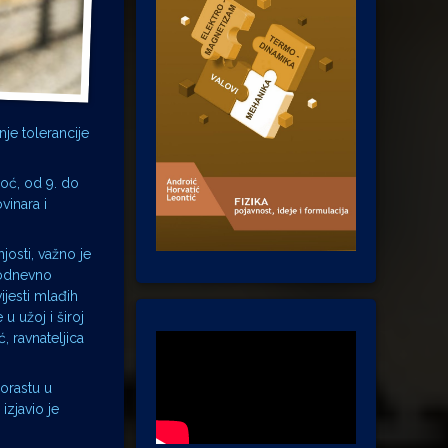
nje tolerancije
oć, od 9. do
vinara i
josti, važno je
akodnevno
ijesti mlađih
 užoj i široj
, ravnateljica
porastu u
izjavio je