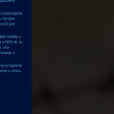
 glazbenu
 ilustracijama
 i brojne
e od 6.500
ale obitelji u
a u NDH dr. sc.
, viša
učavanju o
enje programa
ačke u okviru