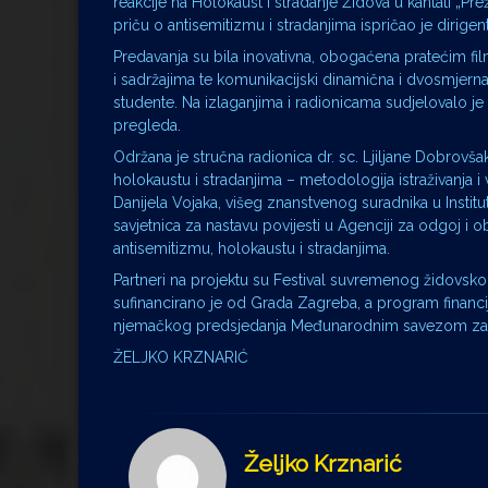
reakcije na Holokaust i stradanje Židova u kantati „
priču o antisemitizmu i stradanjima ispričao je dirigent
Predavanja su bila inovativna, obogaćena pratećim fil
i sadržajima te komunikacijski dinamična i dvosmjerna,
studente. Na izlaganjima i radionicama sudjelovalo j
pregleda.
Održana je stručna radionica dr. sc. Ljiljane Dobrovšak
holokaustu i stradanjima – metodologija istraživanja
Danijela Vojaka, višeg znanstvenog suradnika u Institut
savjetnica za nastavu povijesti u Agenciji za odgoj 
antisemitizmu, holokaustu i stradanjima.
Partneri na projektu su Festival suvremenog židovs
sufinancirano je od Grada Zagreba, a program financi
njemačkog predsjedanja Međunarodnim savezom za s
ŽELJKO KRZNARIĆ
Željko Krznarić