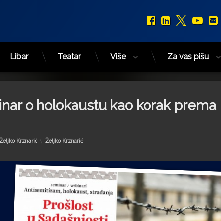
Facebook
LinkedIn
X.com
You
Libar
Teatar
Više
Za vas pišu
binar o holokaustu kao korak prema
Kategorije:
Željko Krznarić
Željko Krznarić