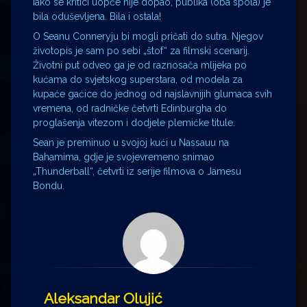
Iako se kritici uopće nije dopao, publika (oba spola) je
bila oduševljena. Bila i ostala!
O Seanu Conneryju bi mogli pričati do sutra. Njegov
životopis je sam po sebi „štof“ za filmski scenarij.
Životni put odveo ga je od raznosača mlijeka po
kućama do svjetskog superstara, od modela za
kupaće gaćice do jednog od najslavnijih glumaca svih
vremena, od radničke četvrti Edinburgha do
proglašenja vitezom i dodjele plemićke titule.
Sean je preminuo u svojoj kući u Nassauu na
Bahamima, gdje je svojevremeno snimao
„Thunderball“, četvrti iz serije filmova o Jamesu
Bondu.
Aleksandar Olujić