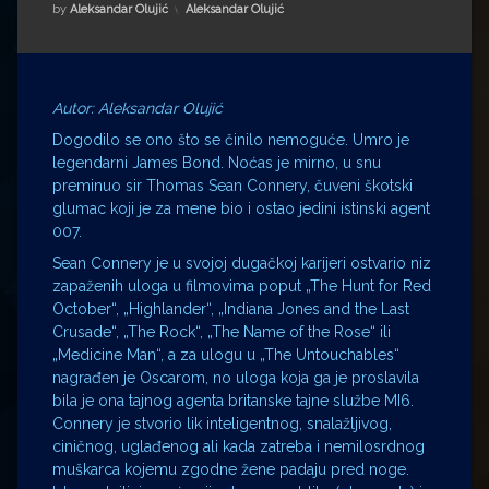
Impressum
Milenko Strižak
Kategorije:
by
Aleksandar Olujić
Aleksandar Olujić
Drugi autori
Drugi autori
Matea Andrić
Autor: Aleksandar Olujić
Dogodilo se ono što se činilo nemoguće. Umro je
Ljiljana Lekanić-Kljaić
legendarni James Bond. Noćas je mirno, u snu
preminuo sir Thomas Sean Connery, čuveni škotski
glumac koji je za mene bio i ostao jedini istinski agent
Željko Krznarić
007.
Sean Connery je u svojoj dugačkoj karijeri ostvario niz
Mario Lovreković
zapaženih uloga u filmovima poput „The Hunt for Red
October“, „Highlander“, „Indiana Jones and the Last
Miroslav Šantek
Crusade“, „The Rock“, „The Name of the Rose“ ili
„Medicine Man“, a za ulogu u „The Untouchables“
nagrađen je Oscarom, no uloga koja ga je proslavila
bila je ona tajnog agenta britanske tajne službe MI6.
Connery je stvorio lik inteligentnog, snalažljivog,
ciničnog, uglađenog ali kada zatreba i nemilosrdnog
muškarca kojemu zgodne žene padaju pred noge.