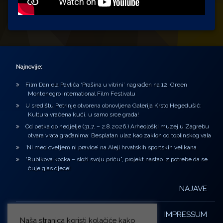
Najnovije:
Film Daniela Pavlića ‘Prašina u vitrini’ nagrađen na 12. Green
Montenegro International Film Festivalu
U središtu Petrinje otvorena obnovljena Galerija Krsto Hegedušić:
Kultura vraćena kući, u samo srce grada!
Od petka do nedjelje (31.7. – 2.8.2026.) Arheološki muzej u Zagrebu
otvara vrata građanima: Besplatan ulaz kao zaklon od toplinskog vala
‘Ni med cvetjem ni pravice’ na Aleji hrvatskih sportskih velikana
“Rubikova kocka – složi svoju priču”, projekt nastao iz potrebe da se
čuje glas djece!
NAJAVE
IMPRESSUM
Naša stranica koristi kolačiće kako