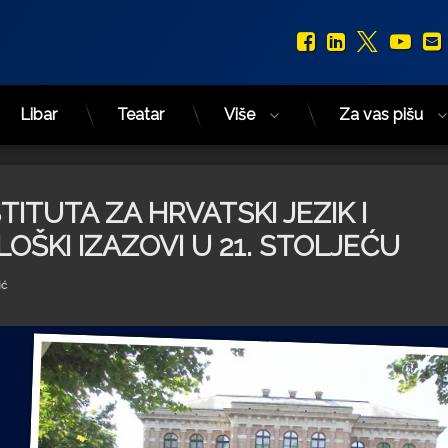
Facebook
LinkedIn
X.com
You
Libar
Teatar
Više
Za vas pišu
TITUTA ZA HRVATSKI JEZIK I
OŠKI IZAZOVI U 21. STOLJEĆU
ić