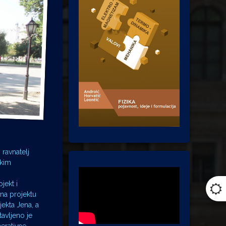
ravnatelj
škim
jekt i
 na projektu
jekta Jena, a
avljeno je