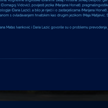
ina: kognitivne lingvistike (Branimir Belaj i Kristina Štrkalj Despot), ge
e (Domagoj Vidović), povijesti jezika (Marijana Horvat), pragmalingvisti
ologije (Daria Lazić), a bilo je riječi i o zastarjelicama (Marijana Horva
vezanom s ovladavanjem hrvatskim kao drugim jezikom (Maja Matijević, 
ana Matas Ivanković i Daria Lazić govorile su o problemu prevođenja 