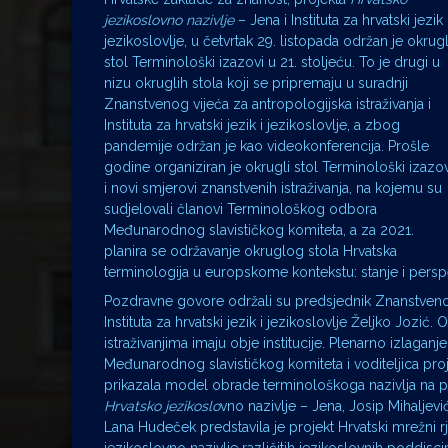
jezikoslovno nazivlje
– Jena i Instituta za hrvatski jezik 
jezikoslovlje, u četvrtak 29. listopada održan je okrugl
stol Terminološki izazovi u 21. stoljeću. To je drugi u
nizu okruglih stola koji se pripremaju u suradnji
Znanstvenog vijeća za antropologijska istraživanja i
Instituta za hrvatski jezik i jezikoslovlje, a zbog
pandemije održan je kao videokonferencija. Prošle
godine organiziran je okrugli stol Terminološki izazov
i novi smjerovi znanstvenih istraživanja, na kojemu su
sudjelovali članovi Terminološkog odbora
Međunarodnog slavističkog komiteta, a za 2021.
planira se održavanje okruglog stola Hrvatska
terminologija u europskome kontekstu: stanje i persp
Pozdravne govore održali su predsjednik Znanstvenog
Instituta za hrvatski jezik i jezikoslovlje Željko Jozić
istraživanjima imaju obje institucije. Plenarno izlag
Međunarodnog slavističkog komiteta i voditeljica proj
prikazala model obrade terminološkoga nazivlja na pri
Hrvatsko jezikoslo
vno nazivlje – Jena, Josip Mihaljevi
Lana Hudeček predstavila je projekt Hrvatski mrežni 