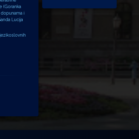
nerativne
ke (Goranka
t), dopunama i
Sanda Lucija
jezikoslovnih