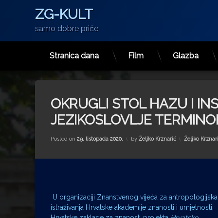
ZG-KULT
samo dobre priče
Stranica dana
Film
Glazba
Preskoči
na
sadržaj
OKRUGLI STOL HAZU I INS
JEZIKOSLOVLJE TERMINOL
Kategorije:
Posted on
29. listopada 2020.
by
Željko Krznarić
Željko Krznar
U organizaciji Znanstvenog vijeća za antropologijska
istraživanja Hrvatske akademije znanosti i umjetnosti,
Hrvatske zaklade za znanost, projekta
Hrvatsko