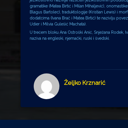
jezikoslovno nazivlje različitih jezikoslovnih poddiscipl
gramatike (Matea Birtić i Milan Mihaljević), onomastik
Blagus Bartolec), traduktologije (Kristian Lewis) i morf
dodatcima (Ivana Brač i Matea Birtić) te nazivlju po
Udier i Milvia Gulešić Machata).
U trećem bloku Ana Ostroški Anić, Snježana Rodek, Iv
naziva na engleski, njemački, ruski i švedski.
Željko Krznarić