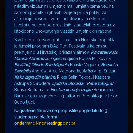
izdanja afirmirao se u respektabilnu manifestaciju koja
mladim vizualnim umjetnicima i umjetnicama već na
samom početku njihovih karijera pruža priliku za
afirmaciju posredstvom sudjelovanja na skupnoj
izložbi u nekom od prestižnih izlagačkih prostora uz
istodobno unovčavanje vlastitih umjetničkih radova.
S velikim interesom publika diljem Hrvatske popratila
je filmski program DA2 Film Festivala u kojem su
premijerno u Hrvatskoj prikazani filmovi
Povratak kući:
Marina Abramović i njezina djeca
Borisa Miljkovića,
Ekvilibrij Okude San Miguela
Batiste Miguela,
Bernini o
Berniniju
Andrésa Arce Maldonada,
Aalto
Virpi Suutari,
Kako izgraditi planinu
Rikke Selin Fokdal i Kaspara
Astrupa Schrödera,
Ljudska utočišta
i
Ratni fotograf
Borisa Bertrama te
Nestanak moje majke
Beniamina
Barresea, a razgovore na platformi R+ pratilo je više od
8000 ljudi.
Nagrađene filmove ne propustite pogledati do 3.
studenog na platformi
ondemand.kinomeetingpoint.ba