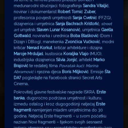
međunarodni stručnjaci: fotografkinja
Sandra Vitaljić
,
novinar i dokumentarist
Robert Tomić Zuber,
profesorica povijesti umjetnosti
Sanja Cvetnić
(FFZG),
dizajnerica i umjetnica
Sanja Bachrach Kriš
tofi
ć
,
street
art
umjetnik
Slaven Lunar Kosanović
, umjetnica
Gaella
Gottwald
, novinarka i urednica
Boba Blašković
(Dom i
Dizajn i DBlog), manekenka
Zvončica Vučković
, modni
kritičar
Nenad Korkut
, kritičar arhitekture i dizajna
Maroje Mrduljaš
, kustosica
Koraljka Vlajo
(MUO),
industrijska dizajnerica
Silvia Jonjić
, arhitekt
Marko
Brajović
te redatelj filma
Povratak kuć
i: Marina
Abramovi
ć
i njezina djeca
Boris Miljković
. Emisije
Š
ta
DA?
pogledajte na Facebook stranici Secret Arts
Cinema
.
Pokrovitelj glavne festivalske nagrade ISKRA,
Erste
banka
, dugoročno podržava umjetnost i kulturu,
između ostalog i kroz dugogodišnji natječaj
Erste
fragmenti
namijenjen mladim umjetnicima do 30
godina. Natječaj Erste fragmenti – u svom početku
nazivan Novi fragmenti – tijekom svojih šesnaest