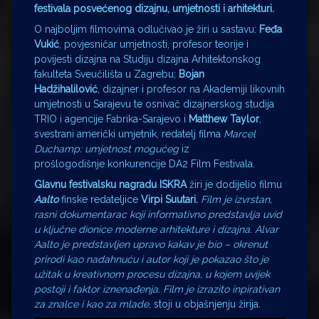
festivala posvećenog dizajnu, umjetnosti i arhitekturi.
O najboljim filmovima odlučivao je žiri u sastavu:
Feđa
Vukić
, povjesničar umjetnosti, profesor teorije i
povijesti dizajna na Studiju dizajna Arhitektonskog
fakulteta Sveučilišta u Zagrebu;
Bojan
Hadžihalilović
, dizajner i profesor na Akademiji likovnih
umjetnosti u Sarajevu te osnivač dizajnerskog studija
TRIO i agencije Fabrika-Sarajevo i
Matthew Taylor
,
svestrani američki umjetnik, redatelj filma
Marcel
Duchamp: umjetnost mogućeg
iz
prošlogodišnje konkurencije DA2 Film Festivala.
Glavnu festivalsku nagradu ISKRA
žiri je dodijelio filmu
Aalto
finske redateljice
Virpi Suutari.
Film je izvrstan,
rasni dokumentarac koji informativno predstavlja uvid
u ključne dionice moderne arhitekture i dizajna. Alvar
Aalto je predstavljen upravo kakav je bio – okrenut
prirodi kao nadahnuću i autor koji je pokazao što je
užitak u kreativnom procesu dizajna, u kojem uvijek
postoji i faktor iznenađenja. Film je izrazito inpirativan
za znalce i kao za mlade,
stoji u objašnjenju žirija
.