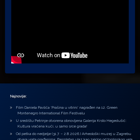
Najnovije:
Film Daniela Pavlića ‘Prašina u vitrini’ nagrađen na 12. Green
Montenegro International Film Festivalu
U središtu Petrinje otvorena obnovljena Galerija Krsto Hegedušić:
Kultura vraćena kući, u samo srce grada!
Od petka do nedjelje (31.7. – 2.8.2026.) Arheološki muzej u Zagrebu
otvara vrata građanima: Besplatan ulaz kao zaklon od toplinskog vala