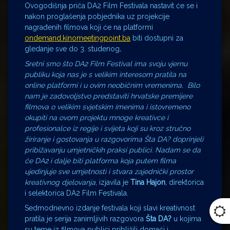
Ovogodišnja priča DA2 Film Festivala nastavit će se i
nakon proglašenja pobjednika uz projekcije
nagrađenih filmova koji će na platformi
ondemand.kinomeetingpoint.ba
biti dostupni za
gledanje sve do 3. studenog
.
Sretni smo što DA2 Film Festival ima svoju vjernu
publiku koja nas je s velikim interesom pratila na
online platformi i u ovim neobičnim vremenima. Bilo
nam je zadovoljstvo predstaviti hrvatske premijere
filmova o velikim svjetskim imenima i istovremeno
okupiti na ovom projektu mnoge kreativce i
profesionalce iz regije i svijeta koji su kroz struč
no
žiriranje i gostovanja u razgovorima Š
ta D
A? doprinjeli
pribižavanju umjetničkih praks
i publi
ci. Nadam se da
će DA2 i dalje biti platforma koja putem filma
ujedinjuje sve umjetnosti i stvara zajednički prostor
kreativnog djelovanja
, izjavila je
Tina Hajon
, direktorica
i selektorica DA2 Film Festivala.
Sedmodnevno izdanje festivala koji slavi kreativnost
pratila je serija zanimljivih razgovora
Š
ta DA?
u kojima
su teme iz filmova publici približili domaći i