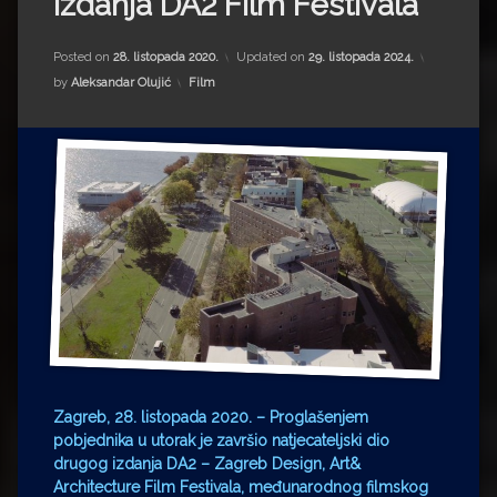
izdanja DA2 Film Festivala
Impressum
Milenko Strižak
Drugi autori
Drugi autori
Posted on
28. listopada 2020.
Updated on
29. listopada 2024.
Kategorije:
by
Aleksandar Olujić
Film
Matea Andrić
Ljiljana Lekanić-Kljaić
Željko Krznarić
Mario Lovreković
Miroslav Šantek
Zagreb, 28. listopada 2020.
– Proglašenjem
pobjednika u utorak je završio natjecateljski dio
drugog izdanja DA2 – Zagreb Design, Art&
Architecture Film Festivala
, me
đunarodnog filmskog