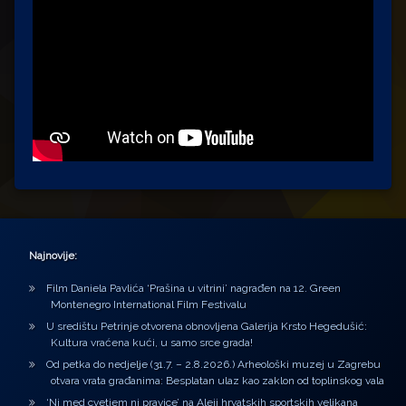
Najnovije:
Film Daniela Pavlića ‘Prašina u vitrini’ nagrađen na 12. Green
Montenegro International Film Festivalu
U središtu Petrinje otvorena obnovljena Galerija Krsto Hegedušić:
Kultura vraćena kući, u samo srce grada!
Od petka do nedjelje (31.7. – 2.8.2026.) Arheološki muzej u Zagrebu
otvara vrata građanima: Besplatan ulaz kao zaklon od toplinskog vala
‘Ni med cvetjem ni pravice’ na Aleji hrvatskih sportskih velikana