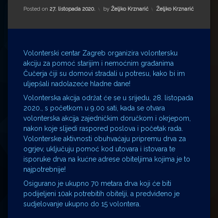
Impressum
Milenko Strižak
Kategorije:
Posted on
27. listopada 2020.
by
Željko Krznarić
Željko Krznarić
Drugi autori
Drugi autori
Matea Andrić
Volonterski centar Zagreb organizira volontersku
akciju za pomoć starijim i nemoćnim građanima
Ljiljana Lekanić-Kljaić
Čučerja čiji su domovi stradali u potresu, kako bi im
uljepšali nadolazeće hladne dane!
Željko Krznarić
Volonterska akcija održat će se u srijedu, 28. listopada
2020., s početkom u 9.00 sati, kada se otvara
Mario Lovreković
volonterska akcija zajedničkim doručkom i okrjepom,
nakon koje slijedi raspored poslova i početak rada.
Volonterske aktivnosti obuhvaćaju pripremu drva za
Miroslav Šantek
ogrjev, uključuju pomoć kod utovara i istovara te
isporuke drva na kućne adrese obiteljima kojima je to
najpotrebnije!
Osigurano je ukupno 70 metara drva koji će biti
podijeljeni 10ak potrebitih obitelji, a predviđeno je
sudjelovanje ukupno do 15 volontera.