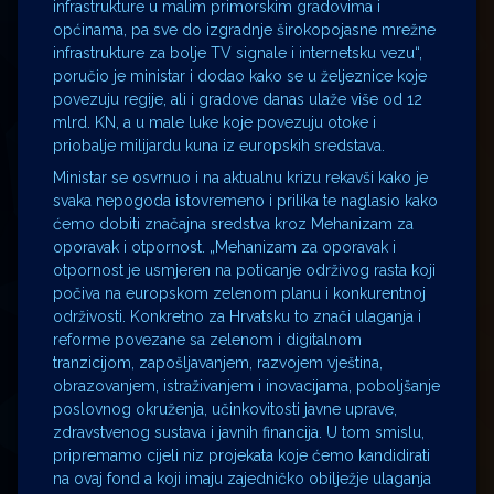
infrastrukture u malim primorskim gradovima i
općinama, pa sve do izgradnje širokopojasne mrežne
infrastrukture za bolje TV signale i internetsku vezu“,
poručio je ministar i dodao kako se u željeznice koje
povezuju regije, ali i gradove danas ulaže više od 12
mlrd. KN, a u male luke koje povezuju otoke i
priobalje milijardu kuna iz europskih sredstava.
Ministar se osvrnuo i na aktualnu krizu rekavši kako je
svaka nepogoda istovremeno i prilika te naglasio kako
ćemo dobiti značajna sredstva kroz Mehanizam za
oporavak i otpornost. „Mehanizam za oporavak i
otpornost je usmjeren na poticanje održivog rasta koji
počiva na europskom zelenom planu i konkurentnoj
održivosti. Konkretno za Hrvatsku to znači ulaganja i
reforme povezane sa zelenom i digitalnom
tranzicijom, zapošljavanjem, razvojem vještina,
obrazovanjem, istraživanjem i inovacijama, poboljšanje
poslovnog okruženja, učinkovitosti javne uprave,
zdravstvenog sustava i javnih financija. U tom smislu,
pripremamo cijeli niz projekata koje ćemo kandidirati
na ovaj fond a koji imaju zajedničko obilježje ulaganja