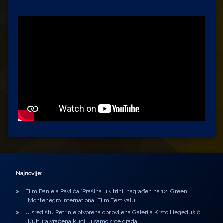
Najnovije:
Film Daniela Pavlića ‘Prašina u vitrini’ nagrađen na 12. Green
Montenegro International Film Festivalu
U središtu Petrinje otvorena obnovljena Galerija Krsto Hegedušić:
Kultura vraćena kući, u samo srce grada!