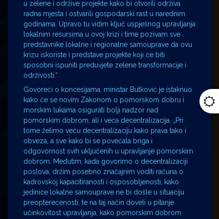
u zelene i održive projekte kako bi otvorili održiva
radna mjesta i ostvarili gospodarski rast u narednim
godinama. Upravo tu vidim ključ uspješnog upravljanja
lokalnim resursima u ovoj krizi i time pozivam sve
predstavnike lokalne i regionalne samouprave da ovu
krizu iskoriste i predstave projekte koji će biti
sposobni ispuniti preduvjete zelene transformacije i
održivosti.“
Govoreći o koncesijama, ministar Butković je istaknuo
kako će se novim Zakonom o pomorskom dobru i
morskim lukama osigurati bolji nadzor nad
pomorskim dobrom, ali i veća decentralizacija. „Pri
tome želimo veću decentralizaciju kako prava tako i
obveza, a sve kako bi se povećala briga i
odgovornost svih uključenih u upravljanje pomorskim
dobrom. Međutim, kada govorimo o decentralizaciji
poslova, držim posebno značajnim voditi računa o
kadrovskoj kapacitiranosti i osposobljenosti, kako
jedinice lokalne samouprave ne bi došle u situaciju
preopterećenosti, te na taj način doveli u pitanje
učinkovitost upravljanja, kako pomorskim dobrom