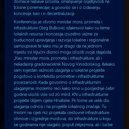
domaće nabave sirovina, smanjivanje osjetljivosti na
tržišne poremećaje, a govorilo se i o izdavanju
koncesija, kao i o decentralizaciji.
Konferenciju je otvorio ministar mora, prometa i
infrastrukture Oleg Butković istaknuvši kako su teme
lokalnih resursa i koncesija izuzetno važne za
budućnost upravljanja i razvoja lokalne i regionalne
samouprave te kako mu je drago da na jednom
mjestu svi ključni dionici mogu izložiti svoja stajališta.
„Kao ministar mora, prometa i infrastrukture, ali i
nekadašnji gradonačelnik Novog Vinodolskog, itekako
sam svjestan važnosti ulaganja u lokalne projekte,
pogotovo u kontekstu prometne i infrastrukturne
povezanosti. Kada govorimo o infrastrukturnim
ulaganjima, možemo reći kako smo u posljednje četiri
godine uložili više od 20 mlrd. KN u infrastrukturne
projekte diljem cijele Hrvatske. Pri tome se velik dio
ulaganja odnosi i na projekte lokalnog značaja. Tu
mislim na cijeli niz projekata cestovne infrastrukture,
obnove i izgradnje mostova, do infrastrukture u koju
se godinama nije ulagalo, poput željeznica, ali i lučke