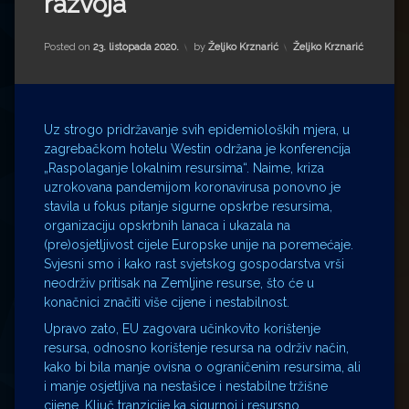
razvoja
Impressum
Milenko Strižak
Drugi autori
Drugi autori
Kategorije:
Posted on
23. listopada 2020.
by
Željko Krznarić
Željko Krznarić
Matea Andrić
Uz strogo pridržavanje svih epidemioloških mjera, u
Ljiljana Lekanić-Kljaić
zagrebačkom hotelu Westin održana je konferencija
„Raspolaganje lokalnim resursima“. Naime, kriza
Željko Krznarić
uzrokovana pandemijom koronavirusa ponovno je
stavila u fokus pitanje sigurne opskrbe resursima,
Mario Lovreković
organizaciju opskrbnih lanaca i ukazala na
(pre)osjetljivost cijele Europske unije na poremećaje.
Svjesni smo i kako rast svjetskog gospodarstva vrši
Miroslav Šantek
neodrživ pritisak na Zemljine resurse, što će u
konačnici značiti više cijene i nestabilnost.
Upravo zato, EU zagovara učinkovito korištenje
resursa, odnosno korištenje resursa na održiv način,
kako bi bila manje ovisna o ograničenim resursima, ali
i manje osjetljiva na nestašice i nestabilne tržišne
cijene. Ključ tranzicije ka sigurnoj i resursno