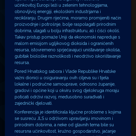
učinkovitoj Europi leži u zelenim tehnologijama,
obnovljivoj energiji, ekološkim industrijama i
recikliranju. Drugim riječima, moramo promijeniti način
proizvodnje i potrošnje, bolje raspolagati prirodnim
dobrima, ulagati u bolju infrastrukturu, ali i čišći okoliš.
Takav pristup pomaže Uniji da ekonomski napreduje s
malom emisijom ugljikovog dioksida i ograničenih
resursa, istovremeno sprječavajući uništavanje okoliša,
gubitak biološke raznolikosti i neodrživo iskorištavanje
resursa.
Pored Hrvatskog sabora i Vlade Republike Hrvatske
važni dionici u osiguravanju ovih ciljeva su i tijela
lokalne i područne samouprave, odnosno županije,
gradovi i općine koji u okviru svog djelokruga moraju
poticati održivi razvoj, međusobno surađivati i
zajednički djelovati.
Konferencija je identificirala ključne probleme s kojima
se susreću JLS u održivom upravljanju imovinom i
prirodnim dobrima, a neke od glavnih tema bile su
resursna učinkovitost, kružno gospodarstvo, jačanje