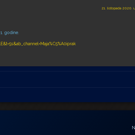
21. listopada 2020. 
1. godine.
lE&t=5s&ab_channel=Maja%C5%A0iprak
N