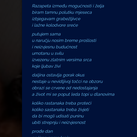
Razapeta između mogućnosti i želja
biram tamnu polutku mjeseca
izbjegavam grabežljivce
i lažne kolodvore sreće
putujem sama
u naručju nosim breme prošlosti
i neizvjesnu budućnost
umotanu u svilu
izvezenu zlatnim versima srca
koje ljubav živi
daljina ostavlja gorak okus
nestaje u nevidljivoj točci na obzoru
obrazi se crvene od nedostajanja
a život mi se poput leda topi u dlanovima
koliko rastanaka treba proteći
koliko sastanaka treba živjeti
da bi mogli udisati puninu
ubiti strepnju i neizvjesnost
prođe dan