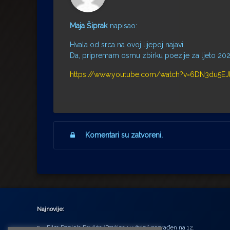
Maja Šiprak
napisao:
Hvala od srca na ovoj lijepoj najavi.
Da, pripremam osmu zbirku poezije za ljeto 202
https://www.youtube.com/watch?v=6DN3du5EJ
Komentari su zatvoreni.
Najnovije:
Film Daniela Pavlića ‘Prašina u vitrini’ nagrađen na 12.