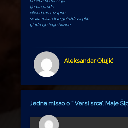
noćima nema kraja
tjedan prođe
vikend me razapne
svaka misao kao goloždravi ptić
gladna je tvoje blizine
Aleksandar Olujić
Jedna misao o “
‘Versi srca’, Maje Ši