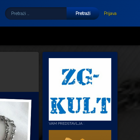
Pretraži:
Tube
E-mail
Prijava
VAM PREDSTAVLJA :