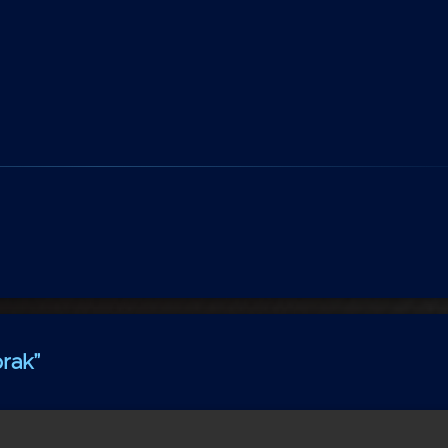
prak
”