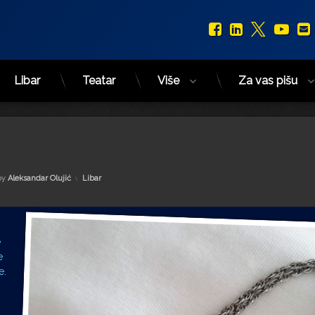
Facebook
LinkedIn
X.com
You
Libar
Teatar
Više
Za vas pišu
Kategorije:
by
Aleksandar Olujić
Libar
e
e
e.