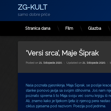
ZG-KULT
samo dobre priče
Stranica dana
Film
Glazba
Preskoči
na
sadržaj
‘Versi srca’, Maje Šiprak
Posted on
21. listopada 2020.
Updated on
21. listopada 2020.
Naša poznata pjesnikinja, Maja Šiprak, se poslije krać
stanke ponovo javlja sa svojim stihovima. Još nam nij
poznato sprema li to Maja svoju već osmu knjigu ili n
Ali, znamo kako je tijekom ljeta iz njenog pera nastao
ciklus pjesama pod nazivom: Poezija pod jedrima.