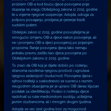
problem OIB-a kod tisuću djece posvojene prije
stupanja na snagu Obiteljskog zakona iz 2015. godine
te u vrijeme njegove suspenzije, Adopta, udruga za
potporu posvajanju, prisiljena je rješenje tražiti
sudskim putem.
Obiteljski zakon iz 2015. godine posvojiteljima je
omogućio izmjenu OIB-a djece nakon posvojenja, ali
ne i promjenu OIB-a djeci posvojenoj po prijašnjim
propisima. Ranije posvojena djeca tako nemaju
jednaku pravnu zaštitu kao djeca posvojena po
Obiteljskom zakonu iz 2015. godine.
To znači da OIB koji je dijete dobilo po rođenju,
strancima razotkriva njegovu prošlost i ugrožava
njegovu sadašnjost i budućnost. Posvojena djeca i
njihovi roditelji u svakodnevici se susreću s raznim
neugodnim situacijama jer je upravo OIB danas ključan
podatak za identifikaciju. Podaci o rođenju djece
nadohvat su ruke medicinskom osoblju, učiteljima,
javnim službenicima, ali i mnogim drugim ljudima.
Adopta se već šest godina bori za mogućnost