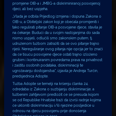
promjene OIB-a i JMBG-a diskriminiranoj posvojenoj
djeci, ali bez uspjeha.
„Vlada je odbila Prijedlog izmjena i dopuna Zakona o
OIB-u, a Obiteljski zakon koji je obećala promijeniti i
tako regulirati pitanje OIB-a posvojene djece, stavila je
na čekanje. Budući da u svojim nastojanjima do sada
nismo uspjeli, odlučili smo zakonskim putem, tj.
udruženom tužbom zatražiti da se ovo pitanje trajno
riješi. Nereguliranje ovog pitanja nije opcija jer to znači
da će tisuću posvojene djece ostati trajno izloženo
grubim i kontinuiranim povredama prava na privatnost
i zaštitu osobnih podataka, diskriminaciji te
ugrožavanju dostojanstva”, izjavila je Andreja Turčin,
predsjednica Adopte.
Tužba Adopte se temelji na kršenju članka 24.
odredaba iz Zakona o suzbijanju diskriminacije, a
tužbenim zahtjevom predložit će se presuda kojom
se od Republike Hrvatske traži da izvrši radnje kojima
će ukloniti diskriminaciju i/ili njezine posljedice u
odnosu na djecu posvojenu prije donošenja