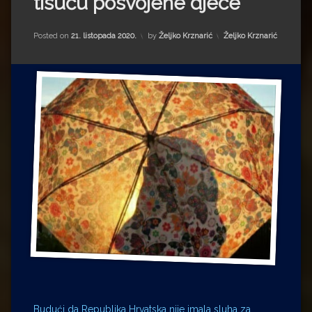
tisuću posvojene djece
Impressum
Milenko Strižak
Drugi autori
Drugi autori
Kategorije:
Posted on
21. listopada 2020.
by
Željko Krznarić
Željko Krznarić
Matea Andrić
Ljiljana Lekanić-Kljaić
Željko Krznarić
Mario Lovreković
Miroslav Šantek
Budući da Republika Hrvatska nije imala sluha za