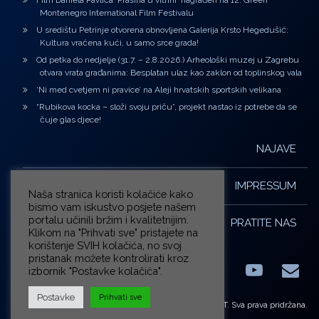
Film Daniela Pavlića ‘Prašina u vitrini’ nagrađen na 12. Green
Montenegro International Film Festivalu
U središtu Petrinje otvorena obnovljena Galerija Krsto Hegedušić:
Kultura vraćena kući, u samo srce grada!
Od petka do nedjelje (31.7. – 2.8.2026.) Arheološki muzej u Zagrebu
otvara vrata građanima: Besplatan ulaz kao zaklon od toplinskog vala
‘Ni med cvetjem ni pravice’ na Aleji hrvatskih sportskih velikana
“Rubikova kocka – složi svoju priču”, projekt nastao iz potrebe da se
čuje glas djece!
NAJAVE
IMPRESSUM
Naša stranica koristi kolačiće kako
bismo vam iskustvo posjete našem
portalu učinili bržim i kvalitetnijim.
PRATITE NAS
Klikom na "Prihvati sve" pristajete na
korištenje SVIH kolačića, no svoj
pristanak možete kontrolirati kroz
izbornik "Postavke kolačića".
Facebook
LinkedIn
YouTub
E-m
X.com
Postavke
Prihvati sve
© ZG-KULT. Sva prava pridržana.