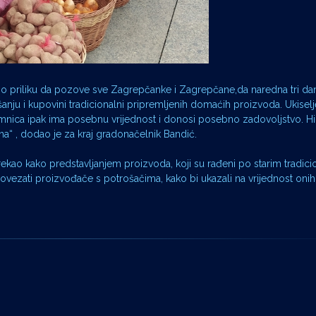
stio priliku da pozove sve Zagrepčanke i Zagrepčane,da naredna tri da
ušanju i kupovini tradicionalni pripremljenih domaćih proizvoda. Ukise
imnica ipak ima posebnu vrijednost i donosi posebno zadovoljstvo. Hi
ana“ , dodao je za kraj gradonačelnik Bandić.
ekao kako predstavljanjem proizvoda, koji su rađeni po starim tradic
 povezati proizvođače s potrošačima, kako bi ukazali na vrijednost oni