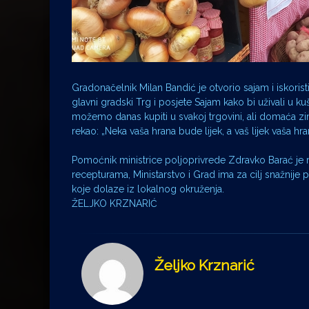
Gradonačelnik Milan Bandić je otvorio sajam i iskori
glavni gradski Trg i posjete Sajam kako bi uživali u k
možemo danas kupiti u svakoj trgovini, ali domaća z
rekao: „Neka vaša hrana bude lijek, a vaš lijek vaša hr
Pomoćnik ministrice poljoprivrede Zdravko Barać je r
recepturama, Ministarstvo i Grad ima za cilj snažnije
koje dolaze iz lokalnog okruženja.
ŽELJKO KRZNARIĆ
Željko Krznarić