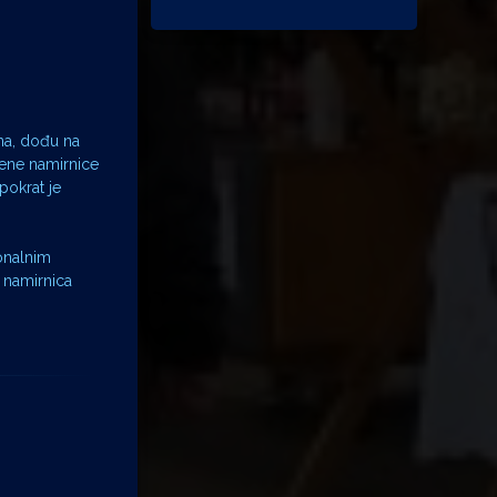
na, dođu na
ljene namirnice
pokrat je
ionalnim
h namirnica