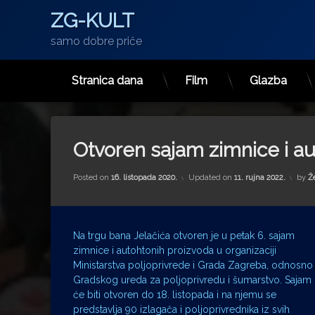
ZG-KULT
samo dobre priče
Stranica dana
Film
Glazba
Preskoči
na
sadržaj
Otvoren sajam zimnice i au
Posted on
16. listopada 2020.
Updated on
11. rujna 2022.
by
Ž
Na trgu bana Jelačića otvoren je u petak 6. sajam
zimnice i autohtonih proizvoda u organizaciji
Ministarstva poljoprivrede i Grada Zagreba, odnosno
Gradskog ureda za poljoprivredu i šumarstvo. Sajam
će biti otvoren do 18. listopada i na njemu se
predstavlja 90 izlagača i poljoprivrednika iz svih