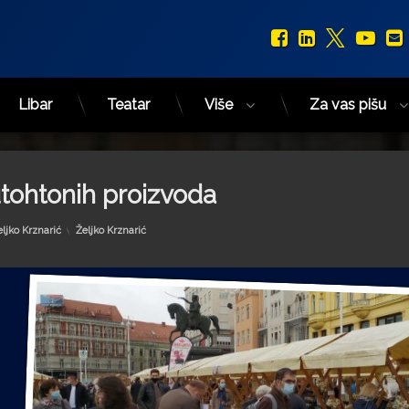
Facebook
LinkedIn
X.com
You
Libar
Teatar
Više
Za vas pišu
tohtonih proizvoda
Kategorije:
eljko Krznarić
Željko Krznarić