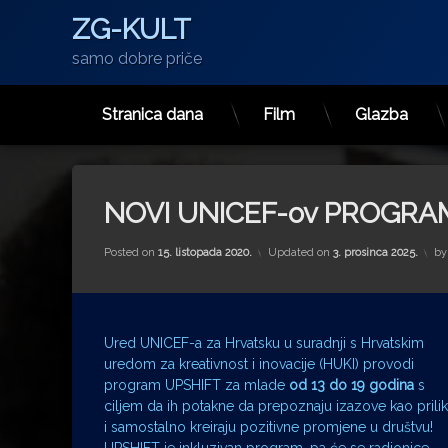
ZG-KULT
samo dobre priče
Stranica dana
Film
Glazba
Preskoči
na
sadržaj
NOVI UNICEF-ov PROGRAM
Posted on
15. listopada 2020.
Updated on
3. prosinca 2025.
b
Ured UNICEF-a za Hrvatsku u suradnji s Hrvatskim
uredom za kreativnost i inovacije (HUKI) provodi
program UPSHIFT za mlade
od 13 do 19 godina
s
ciljem da ih potakne da prepoznaju izazove kao prili
i samostalno kreiraju pozitivne promjene u društvu!