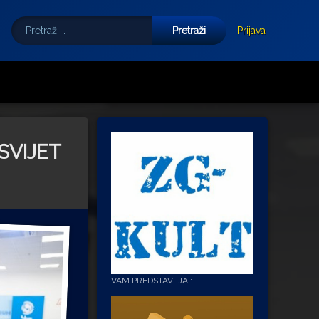
Pretraži:
Tube
E-mail
Prijava
SVIJET
VAM PREDSTAVLJA :