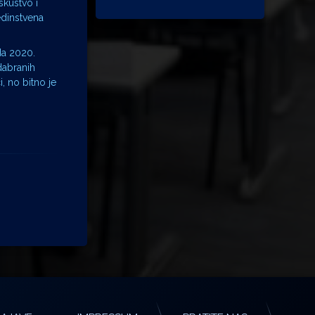
skustvo i
jedinstvena
da 2020.
odabranih
, no bitno je