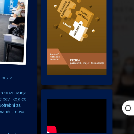
prijavi
 prepoznavanja
 bavi, koja će
potrebni za
branih timova