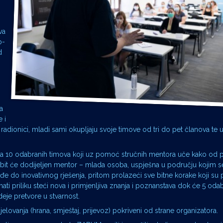
va
o-
d
a
e i
radionici, mladi sami okupljaju svoje timove od tri do pet članova te u 
 za 10 odabranih timova koji uz pomoć stručnih mentora uče kako od
bit će dodijeljen mentor – mlada osoba, uspješna u području kojim se
o inovativnog rješenja, pritom prolazeći sve bitne korake koji su 
mati priliku steći nova i primjenljiva znanja i poznanstava dok će 5 oda
deje pretvore u stvarnost.
elovanja (hrana, smještaj, prijevoz) pokriveni od strane organizatora.