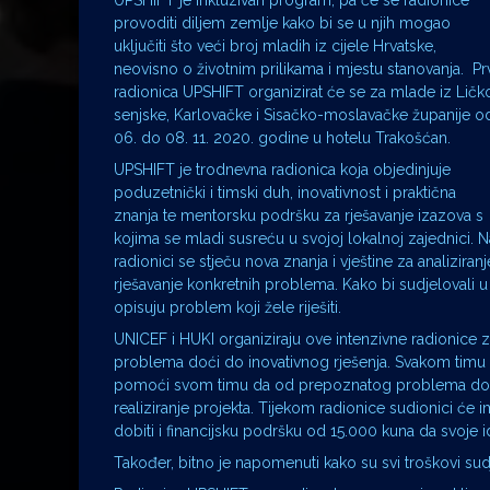
UPSHIFT je inkluzivan program, pa će se radionice
provoditi diljem zemlje kako bi se u njih mogao
uključiti što veći broj mladih iz cijele Hrvatske,
neovisno o životnim prilikama i mjestu stanovanja. Pr
radionica UPSHIFT organizirat će se za mlade iz Ličk
senjske, Karlovačke i Sisačko-moslavačke županije o
06. do 08. 11. 2020. godine u hotelu Trakošćan.
UPSHIFT je trodnevna radionica koja objedinjuje
poduzetnički i timski duh, inovativnost i praktična
znanja te mentorsku podršku za rješavanje izazova s
kojima se mladi susreću u svojoj lokalnoj zajednici. N
radionici se stječu nova znanja i vještine za analiziranj
rješavanje konkretnih problema. Kako bi sudjelovali u 
opisuju problem koji žele riješiti.
UNICEF i HUKI organiziraju ove intenzivne radionice
problema doći do inovativnog rješenja. Svakom timu 
pomoći svom timu da od prepoznatog problema dođe d
realiziranje projekta. Tijekom radionice sudionici će i
dobiti i financijsku podršku od 15.000 kuna da svoje i
Također, bitno je napomenuti kako su svi troškovi sudj