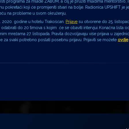
sti programa za mlade ZABUM, a cilj je pružiti mladima mentorstvo, i
tanu pokretači koji će promijeniti stvari na bolje. Radionica UPSHIFT je 
tječu na probleme u svom okruženju.
1. 2020. godine u hotelu Trakošćan.
Prijave
su otvorene do 25. listopa
 i odabrati do 20 timova s kojim će se obaviti intervjui. Konačna lista 
nim mrežama 27. listopada. Pravila dozvoljavaju više prijava u zajednici
e za svaki potrebno poslati posebnu prijavu. Prijaviti se možete
ovdje
.