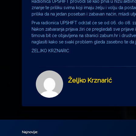
Radionica UPSHIFT provodi se kao prva u nizu aktivno
znanje te priliku svima koji imaju želju i volju da pos
prilika da na jedan poseban i zabavan način, mladi u
Prva radionica UPSHIFT održat će se od 06. do 08. 1
Nakon zatvaranja prijava žiri će pregledati sve prijave
timova bit će objavljena na stranici zabum.hr i društve
naglasiti kako se svaki problem gleda zasebno te da j
ŽELJKO KRZNARIĆ
Željko Krznarić
Najnovije: