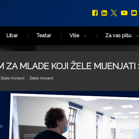
Facebook
LinkedIn
X.com
You
Libar
Teatar
Više
Za vas pišu
 ZA MLADE KOJI ŽELE MIJENJATI 
Kategorije:
y
Željko Krznarić
Željko Krznarić
ke