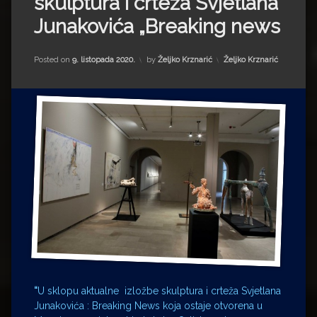
skulptura i crteža Svjetlana
Impressum
Milenko Strižak
Junakovića „Breaking news
Drugi autori
Drugi autori
Kategorije:
Posted on
9. listopada 2020.
by
Željko Krznarić
Željko Krznarić
Matea Andrić
Ljiljana Lekanić-Kljaić
Željko Krznarić
Mario Lovreković
Miroslav Šantek
“
U sklopu aktualne izložbe skulptura i crteža Svjetlana
Junakovića : Breaking News koja ostaje otvorena u