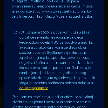
Muzeju za umjetnost i obrt do 18. listopada
organizirane su kreativne radionice za djecu i mlade,
te za odrasle stručna vodstva i susret s autorom koji
će biti besplatni kao i ulaz u Muzej i razgled izložbe.
i 17. listopada 2020. s početkom u 11 i u 13 sati
održat će se kreativne radionice za djecu
Pedagoškog odjela MUO uz vodstvo umjetnika
Svjetlana Junakovića s kojim će djeca obići
izložbu, upoznati Svjetlanov svijet ilustracija i
zajedno s njim crtati sportske aseve iz rukava,
nogavica i šešira u raznim suhim tehnikama kao
što su olovka, bojice, pastele i dr. Radionica je
namijenjena djeci iznad pet godina, a zbog
epidemioloških mjera ograničen je broj polaznika
stoga je potrebna prethodna potvrda dolaska na
edukacija@muo.hr
.
„Računam na tebe“ serija je od 21 crteža na aktualnoj
izložbi što je ujedno i poziv na organizirana stručna
vodstva za odrasle i susret s autorom koji će se