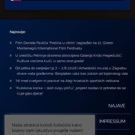
Najnovije:
Film Daniela Pavlića ‘Prašina u vitrini’ nagrađen na 12. Green
Montenegro International Film Festivalu
U središtu Petrinje otvorena obnovljena Galerija Krsto Hegedušić:
Kultura vraćena kući, u samo srce grada!
Od petka do nedjelje (31.7. – 2.8.2026.) Arheološki muzej u Zagrebu
otvara vrata građanima: Besplatan ulaz kao zaklon od toplinskog vala
‘Ni med cvetjem ni pravice’ na Aleji hrvatskih sportskih velikana
“Rubikova kocka – složi svoju priču”, projekt nastao iz potrebe da se
čuje glas djece!
NAJAVE
IMPRESSUM
Naša stranica koristi kolačiće kako
bismo vam iskustvo posjete našem